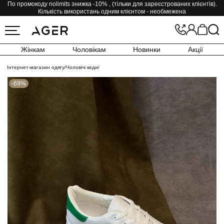
По промокоду nolimits знижка -10% , (тільки для зареєстрованих клієнтів).
Кількість використань одним клієнтом - необмежена
Жінкам
Чоловікам
Новинки
Акції
Інтернет-магазин одягу
/
Чоловічі кеди
/
-69%