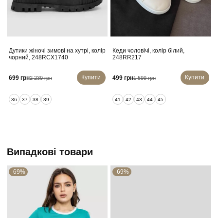
Дутики жіночі зимові на хутрі, колір
Кеди чоловічі, колір білий,
чорний, 248RCX1740
248RR217
Купити
Купити
699 грн
499 грн
2 239 грн
1 599 грн
36
37
38
39
41
42
43
44
45
Випадкові товари
-69%
-69%