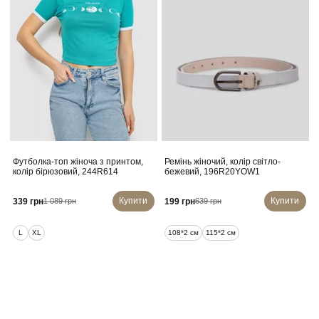
Футболка-топ жіноча з принтом,
Ремінь жіночий, колір світло-
колір бірюзовий, 244R614
бежевий, 196R20YOW1
Купити
Купити
339 грн
199 грн
1 089 грн
639 грн
L
XL
108*2 см
115*2 см