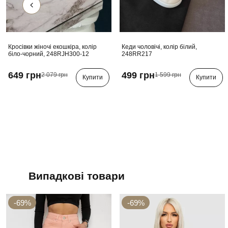
Кросівки жіночі екошкіра, колір
Кеди чоловічі, колір білий,
біло-чорний, 248RJH300-12
248RR217
649 грн
499 грн
2 079 грн
1 599 грн
Купити
Купити
Випадкові товари
-69%
-69%