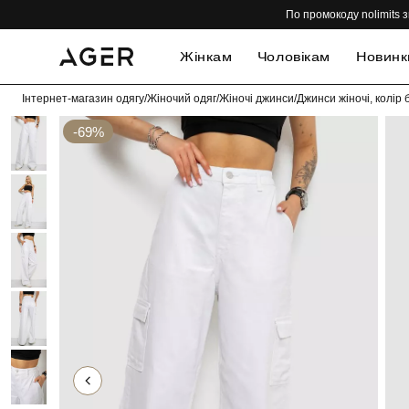
По промокоду nolimits з
Жінкам
Чоловікам
Новинк
Інтернет-магазин одягу
/
Жіночий одяг
/
Жіночі джинси
/
Джинси жіночі, колір
-69%