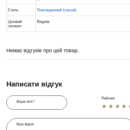
Стиль
Повсякденний (casual)
Ціновий
Regular
сегмент
Немає відгуків про цей товар.
Написати відгук
Рейтинг
Ваше ім’я:*
1 star
2 star
3 star
4 star
5 star
Ваш відгук