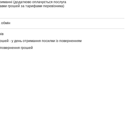
риманні (додатково оплачується послуга
тавки грошей за тарифами перевізника)
 обмін
нів
ошей - у день отримання посилки із поверненням
 повернення грошей