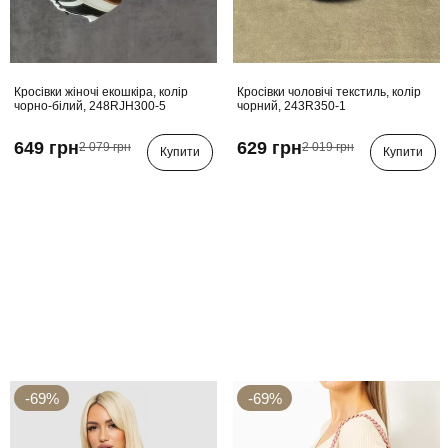
Кросівки жіночі екошкіра, колір
Кросівки чоловічі текстиль, колір
чорно-білий, 248RJH300-5
чорний, 243R350-1
649 грн
629 грн
2 079 грн
2 019 грн
Купити
Купити
-69%
-69%