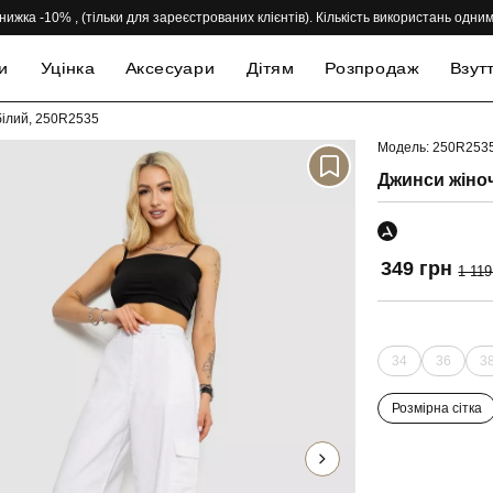
нижка -10% , (тільки для зареєстрованих клієнтів). Кількість використань одн
и
Уцінка
Аксесуари
Дітям
Розпродаж
Взут
 білий, 250R2535
Модель: 250R253
-69%
Джинси жіноч
349 грн
1 119
34
36
3
Розмірна сітка