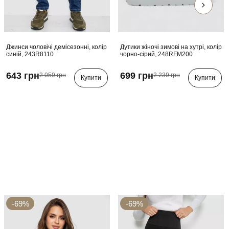
Джинси чоловічі демісезонні, колір
Дутики жіночі зимові на хутрі, колір
синій, 243R8110
чорно-сірий, 248RFM200
643 грн
699 грн
2 059 грн
2 239 грн
Купити
Купити
-69%
-69%