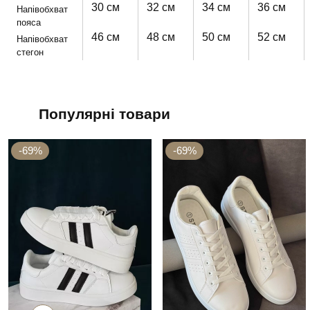
30 см
32 см
34 см
36 см
Напівобхват
пояса
46 см
48 см
50 см
52 см
Напівобхват
стегон
Популярні товари
-69%
-69%