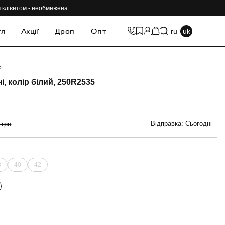
им клієнтом - необмежена
тя
Акції
Дроп
Опт
ru
uk
5
-69%
і, колір білий, 250R2535
Відправка: Сьогодні
 грн
8
40
42