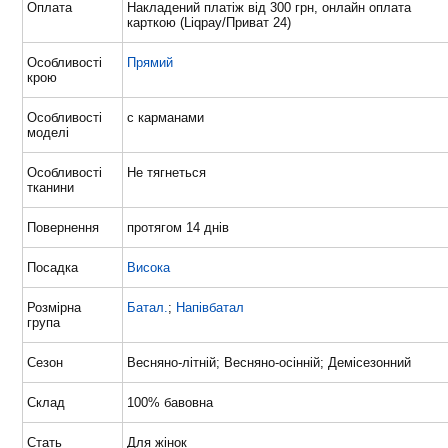
Оплата
Накладений платіж від 300 грн, онлайн оплата
карткою (Liqpay/Приват 24)
Особливості
Прямий
крою
Особливості
с карманами
моделі
Особливості
Не тягнеться
тканини
Повернення
протягом 14 днів
Посадка
Висока
Розмірна
Батал.
;
Напівбатал
група
Сезон
Весняно-літній; Весняно-осінній; Демісезонний
Склад
100% бавовна
Стать
Для жінок