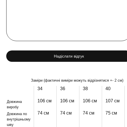
Надіслати відгук
Заміри (фактичні виміри можуть відрізнятися +- 2 см)
34
36
38
40
106 см
106 см
106 см
107 см
Довжина
виробу
74 см
74 см
74 см
75 см
Довжина по
внутрішньому
шву