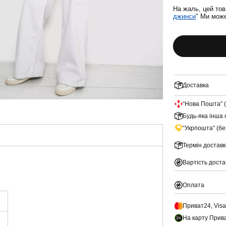
На жаль, цей тов
джинси
" Ми може
Доставка
“Нова Пошта” 
Будь-яка інша 
“Укрпошта” (б
Термін доставк
Вартість доста
Оплата
Приват24, Vis
На карту Прив