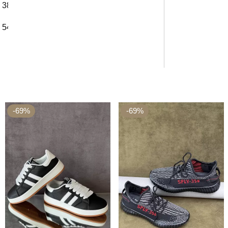
38 см
54 см
-69%
-69%