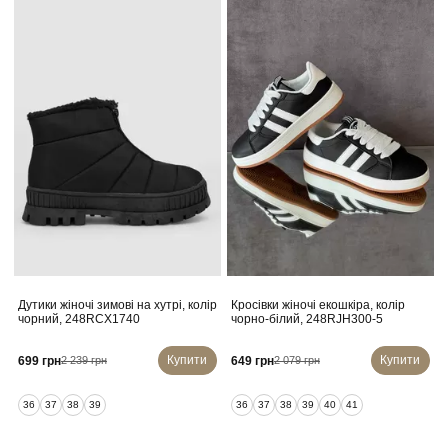
Дутики жіночі зимові на хутрі, колір
Кросівки жіночі екошкіра, колір
чорний, 248RCX1740
чорно-білий, 248RJH300-5
Купити
Купити
699 грн
649 грн
2 239 грн
2 079 грн
36
37
38
39
36
37
38
39
40
41