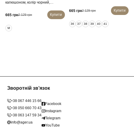
капюшоном, колір чорний,
214R61035
Купити
665 грн
2 129 грн
Купити
665 грн
2 129 грн
36
37
38
39
40
41
M
Зворотній зв’язок
+38 067 446 15 66
Facebook
+38 050 660 70 43
Instagram
+38 063 147 59 34
Telegram
info@ager.ua
YouTube