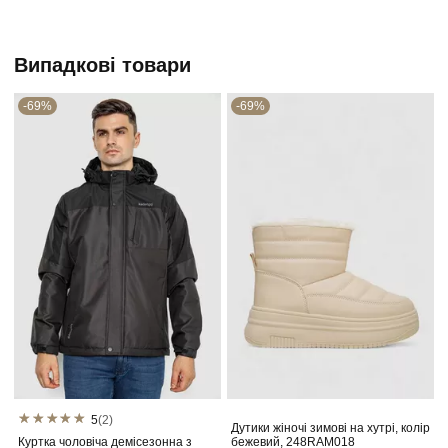
Випадкові товари
-69%
-69%
5
(2)
Дутики жіночі зимові на хутрі, колір
Куртка чоловіча демісезонна з
бежевий, 248RAM018