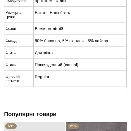
Повернення
протягом 14 днів
Розмірна
Батал.; Напівбатал
група
Сезон
Весняно-літній
Склад
90% бавовна, 5% сіандекс, 5% лайкра
Стать
Для жінок
Стиль
Повсякденний (casual)
Ціновий
Regular
сегмент
Популярні товари
-69%
-69%