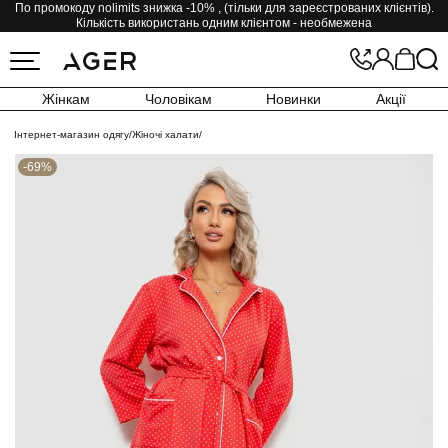
По промокоду nolimits знижка -10% , (тільки для зареєстрованих клієнтів).
Кількість використань одним клієнтом - необмежена
Жінкам
Чоловікам
Новинки
Акції
Інтернет-магазин одягу
/
Жіночі халати
/
-69%