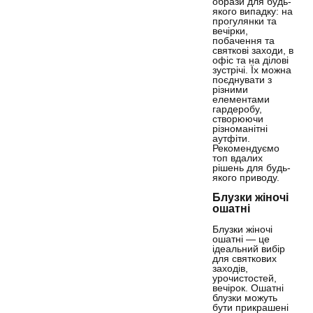
образи для будь-
якого випадку: на
прогулянки та
вечірки,
побачення та
святкові заходи, в
офіс та на ділові
зустрічі. Їх можна
поєднувати з
різними
елементами
гардеробу,
створюючи
різноманітні
аутфіти.
Рекомендуємо
топ вдалих
рішень для будь-
якого приводу.
Блузки жіночі
ошатні
Блузки жіночі
ошатні — це
ідеальний вибір
для святкових
заходів,
урочистостей,
вечірок. Ошатні
блузки можуть
бути прикрашені