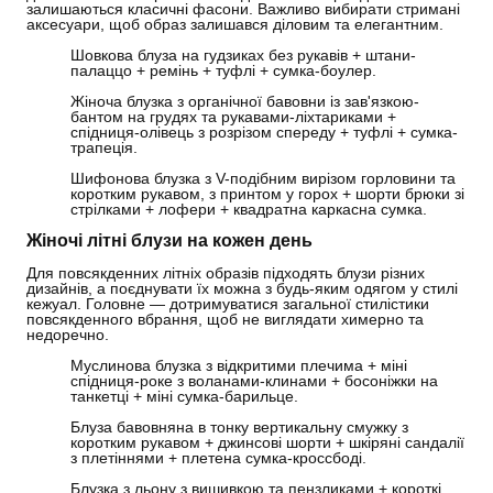
залишаються класичні фасони. Важливо вибирати стримані
аксесуари, щоб образ залишався діловим та елегантним.
Шовкова блуза на гудзиках без рукавів + штани-
палаццо + ремінь + туфлі + сумка-боулер.
Жіноча блузка з органічної бавовни із зав'язкою-
бантом на грудях та рукавами-ліхтариками +
спідниця-олівець з розрізом спереду + туфлі + сумка-
трапеція.
Шифонова блузка з V-подібним вирізом горловини та
коротким рукавом, з принтом у горох + шорти брюки зі
стрілками + лофери + квадратна каркасна сумка.
Жіночі літні блузи на кожен день
Для повсякденних літніх образів підходять блузи різних
дизайнів, а поєднувати їх можна з будь-яким одягом у стилі
кежуал. Головне — дотримуватися загальної стилістики
повсякденного вбрання, щоб не виглядати химерно та
недоречно.
Муслинова блузка з відкритими плечима + міні
спідниця-роке з воланами-клинами + босоніжки на
танкетці + міні сумка-барильце.
Блуза бавовняна в тонку вертикальну смужку з
коротким рукавом + джинсові шорти + шкіряні сандалії
з плетіннями + плетена сумка-кроссбоді.
Блузка з льону з вишивкою та пензликами + короткі