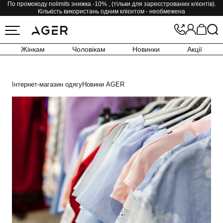
По промокоду nolimits знижка -10% , (тільки для зареєстрованих клієнтів).
Кількість використань одним клієнтом - необмежена
Жінкам
Чоловікам
Новинки
Акції
Інтернет-магазин одягу
Новини AGER