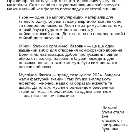
При виборі літніх блуз варто звертати особливу увагу на
матеріали. Саме легкі та натуральні тканини забезпечують
максимальний комфорт та прохолоду у спекотні літні дні:
Льон — один із найпопулярніших матеріалів для
літнього одягу. Блузки з льону відрізняються легкістю
та повітропроникністю. Льон не затримує тепло, тому
в такій блузці буде комфортно навіть у
найспекотніший день. До того ж, льон гіпоалергенний і
стійкий до зношування.
Жіночі блузки з органічної бавовни — це ще один
відмінний вибір для створення комфортного вбрання.
Вони м'які навпомацки, добре пропускають повітря і
вбирають вологу. Бавовняні блузки підходять для
повсякденності, а також можуть бути використані в
офісних образах.
Муслінові блузки — тренд сезону літо 2024. Завдяки
жатій фактурній тканині, такі блузки виглядають
ефектно і жіночно, надаючи образам ніжність та
шарм. До того ж, муслін є різновидом бавовняної
тканини і має ті ж властивості з одним винятком
— здатністю не змінюватися.
Шовкові
блузи стали
вже
класикою і
прикрашають
будь-яке