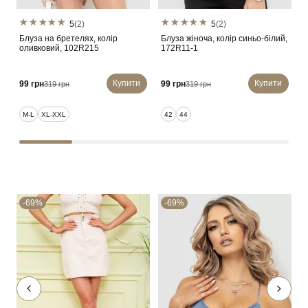
5
(2)
5
(2)
О
Блуза на бретелях, колір
Блуза жіноча, колір синьо-білий,
п
оливковий, 102R215
172R11-1
Купити
Купити
9
99 грн
99 грн
319 грн
319 грн
M-L
XL-XXL
42
44
-69%
-69%