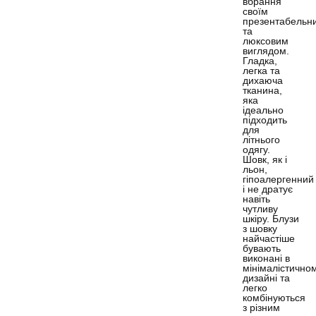
вбрання
своїм
презентабельн
та
люксовим
виглядом.
Гладка,
легка та
дихаюча
тканина,
яка
ідеально
підходить
для
літнього
одягу.
Шовк, як і
льон,
гіпоалергенний
і не дратує
навіть
чутливу
шкіру. Блузи
з шовку
найчастіше
бувають
виконані в
мінімалістично
дизайні та
легко
комбінуються
з різним