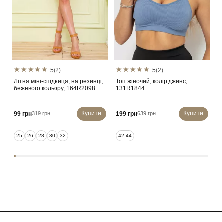
5
(2)
5
(2)
Літня міні-спідниця, на резинці,
Топ жіночий, колір джинс,
Т
бежевого кольору, 164R2098
131R1844
1
Купити
Купити
99 грн
199 грн
1
319 грн
639 грн
25
26
28
30
32
42-44