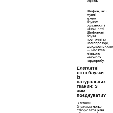
одягом.
Шифон, як і
муслін,
додає
блузам
ошатності і
жіночності.
Шифонові
блузи
повітряні та
напівпрозорі,
швидковисихаю
— мастхев
літнього
жіночого
гардеробу.
Елегантні
літні блузки
із
натуральних
тканин: З
чим
поєднувати?
З літніми
блузками легко
створювати різні