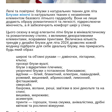
Легкі та повітряні: блузки з натуральних тканин для літа
Блузки жіночі
із натуральних тканин є незамінним
елементом базового літнього гардеробу. Вони не лише
додають образу романтичності та легкості, підкреслюючи
жіночність, а й забезпечують комфорт шкірі у спеку.
Цього сезону в моді елегантні літні блузи в мінімалістичному
та романтичному стилях, з великими декоративними
елементами, яскравими принтами. Величезна кількість
трендів у дизайні блузок для літа 2024 дозволяє кожній
модниці підібрати для себе ідеальну блузку, яка прикрасить
будь-який образ:
широкі та об'ємні рукави — дзвіночок, ліхтарики,
кльош;
прозорі блузи-вуалі;
блузи з відкритими плечима;
укорочені блузки з потаємною блискавкою;
відтінки — білий, блакитний, електрик, лавандовий,
рожевий, вишневий, абрикосовий, лимонний,
фісташковий;
оверсайз;
бахрома, волани, рюші, зав'язки в зоні декольте та на
спині;
вишивка, мереживо;
асиметрія;
принти — горошок, тонка смужка, анімалістика, дрібні
квіткові та рослинні візерунки.