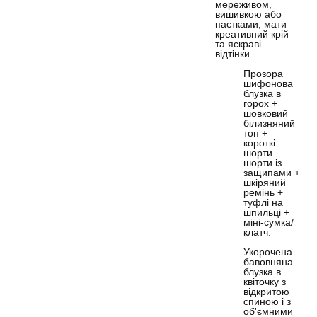
мереживом,
вишивкою або
паєтками, мати
креативний крій
та яскраві
відтінки.
Прозора
шифонова
блузка в
горох +
шовковий
білизняний
топ +
короткі
шорти
шорти із
защипами +
шкіряний
ремінь +
туфлі на
шпильці +
міні-сумка/
клатч.
Укорочена
бавовняна
блузка в
квіточку з
відкритою
спиною і з
об'ємними