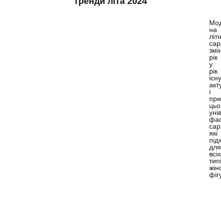
тренди літа 2024
Мо
на
літн
са
змі
рік
у
рік
існ
акт
і
при
цьо
уні
фа
сар
які
під
для
всіх
тип
жін
фіг