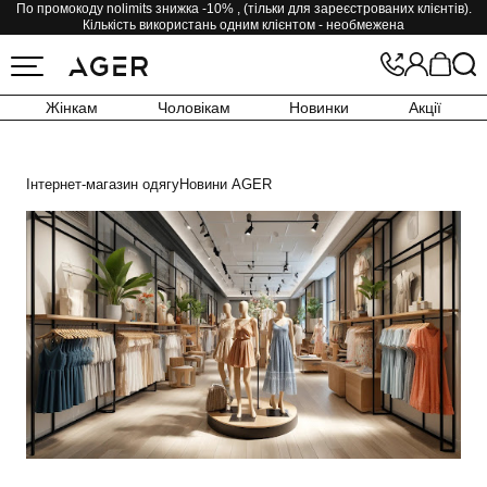
По промокоду nolimits знижка -10% , (тільки для зареєстрованих клієнтів).
Кількість використань одним клієнтом - необмежена
Жінкам
Чоловікам
Новинки
Акції
Інтернет-магазин одягу
Новини AGER