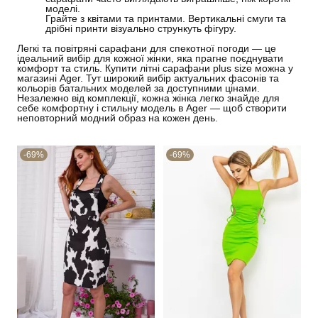
моделі.
Грайте з квітами та принтами. Вертикальні смуги та
дрібні принти візуально стрункуть фігуру.
Легкі та повітряні сарафани для спекотної погоди
—
це
ідеальний вибір для кожної жінки, яка прагне поєднувати
комфорт та стиль. Купити літні сарафани plus size можна у
магазині Ager. Тут широкий вибір актуальних фасонів та
кольорів батальних моделей за доступними цінами.
Незалежно від комплекції, кожна жінка легко знайде для
себе комфортну і стильну модель в Ager
—
щоб створити
неповторний модний образ на кожен день.
-69%
-69%