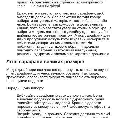
прямі і на бретелях - на струнких, асиметричного
крою
—
на пишній фігурі.
Враховуйте матеріал та стилістику сарафану, щоб
виглядати доречно. Для спекотної погоди краще
вибирати натуральні матеріали, такі як бавовна або
льон. Вони забезпечать комфорт та довговічність.
Однак, потрібно звертати увагу на стиль: в офіс краще
вибрати модель лаконічного дизайну однотонну або з
дрібним геометричним принтом. А ось сарафани для
літніх прогулянок можуть бути яскравих кольорів та зі
сміливими декоративними елементами. На
побачення та для святкового вбрання ідеально
підходять сарафани з квітковими візерунками,
рюшами, відкритими плечима та короткою довжиною.
Літні сарафани великих розмірів
Модні дизайнери все частіше пропонують стильні та зручні
літні сарафани для жінок великих розмірів. Такі моделі
враховують особливості фігури та підкреслюють переваги,
приховуючи недоліки.
Поради щодо вибору:
Вибирайте сарафани із завищеною талією. Вони
візуально подовжують ноги та підкреслюють груди.
Уникайте обтягуючих моделей. Краще віддавати
перевагу вільному крою, який забезпечує комфорт та
свободу рухів.
Зверніть увагу на довжину. Середня довжина та максі-
сарафани часто виглядають виграшніше, ніж короткі