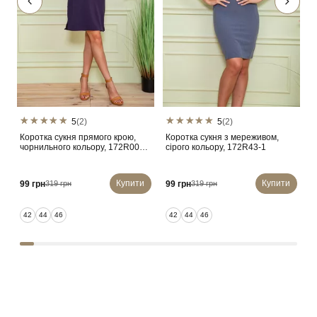
5
(2)
5
(2)
Коротка сукня прямого крою,
Коротка сукня з мереживом,
К
чорнильного кольору, 172R003-
сірого кольору, 172R43-1
М
1
1
Купити
Купити
99 грн
99 грн
4
319 грн
319 грн
42
44
46
42
44
46