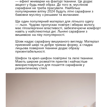
—
ефект жниварки на фактурі тканини. Це додає
акцент у будь-який образ. До того ж, муслінові
сарафани не треба прасувати. Найбільш
популярними влітку 2024 будуть літні сарафани з
бавовни мусліну з рюшами та воланами.
Ще один популярний матеріал для літнього одягу
—
льон. Чудово пропускає повітря і вбирає вологу,
має гіпоалергенні властивості, забезпечуючи комфорт
навіть у найспекотніші дні. Льняні сарафани з
вишивкою на піку популярності.
Шовк надає сарафану вишуканого вигляду. Матеріал
приємний шкірі та добре тримає форму, а гладка
лицьова поверхня тканини додає образу
презентабельності.
Шифон та креп-шифон повітряні та легкі тканини.
Мають широке розмаїття принтів і найчастіше
використовуються для пошиття сарафанів у
романтичному стилі.