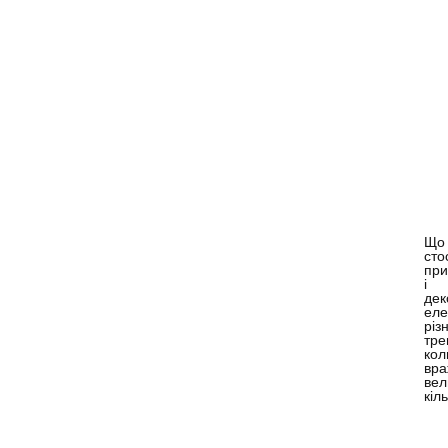
Що
сто
при
і
дек
еле
різ
тре
кол
вра
вел
кіл