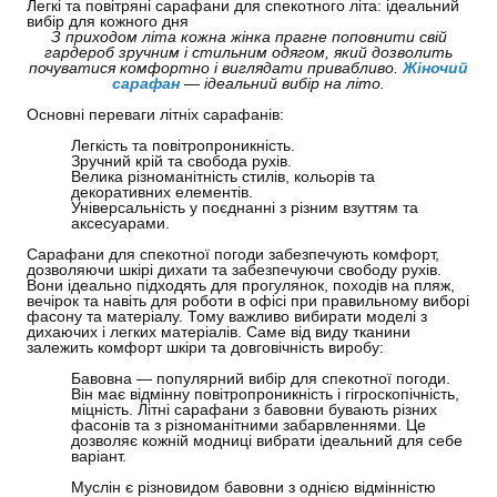
Легкі та повітряні сарафани для спекотного літа: ідеальний
вибір для кожного дня
З приходом літа кожна жінка прагне поповнити свій
гардероб зручним і стильним одягом, який дозволить
почуватися комфортно і виглядати привабливо.
Жіночий
сарафан
— ідеальний вибір на літо.
Основні переваги літніх сарафанів:
Легкість та повітропроникність.
Зручний крій та свобода рухів.
Велика різноманітність стилів, кольорів та
декоративних елементів.
Універсальність у поєднанні з різним взуттям та
аксесуарами.
Сарафани для спекотної погоди забезпечують комфорт,
дозволяючи шкірі дихати та забезпечуючи свободу рухів.
Вони ідеально підходять для прогулянок, походів на пляж,
вечірок та навіть для роботи в офісі при правильному виборі
фасону та матеріалу. Тому важливо вибирати моделі з
дихаючих і легких матеріалів. Саме від виду тканини
залежить комфорт шкіри та довговічність виробу:
Бавовна
—
популярний вибір для спекотної погоди.
Він має відмінну повітропроникність і гігроскопічність,
міцність. Літні сарафани з бавовни бувають різних
фасонів та з різноманітними забарвленнями. Це
дозволяє кожній модниці вибрати ідеальний для себе
варіант.
Муслін є різновидом бавовни з однією відмінністю