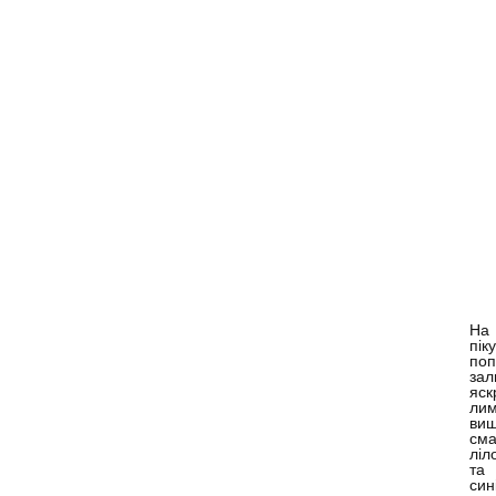
На
піку
поп
зал
яск
лим
виш
сма
ліл
та
син