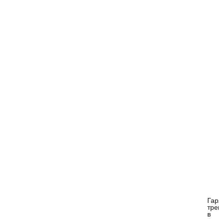
Гар
тре
в