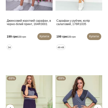
Джинсовий короткий сарафан, в
Сарафан у рубчик, колір
чорно-білий принт, 164R3001
салатовий, 176R1035
Купити
Купити
199 грн
199 грн
639 грн
639 грн
34
46-48
-69%
-69%