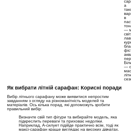
сар
а
так
вар
в
пас
тон
—
м
сві
лав
кур
бла
фіс
акв
пер
Біл
—
о
мас
літ
сез
Як вибрати літній сарафан: Корисні поради
Вибір літнього сарафану може виявитися непростим
завданням з огляду на різноманітність моделей та
матеріалів. Ось кілька порад, які допоможуть зробити
правильний вибір:
Визначте свій тип фігури та вибирайте модель, яка
підкреслить переваги та приховає недоліки.
Наприклад, А-силует підійде практично всім, тоді як
максі-сарафан краще виглядає на високих дівчатах,