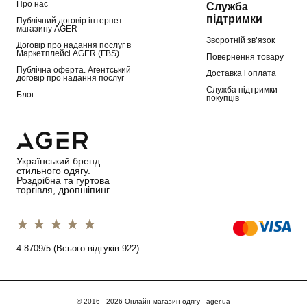
Про нас
Служба
підтримки
Публічний договір інтернет-
магазину AGER
Зворотній зв’язок
Договір про надання послуг в
Маркетплейсі AGER (FBS)
Повернення товару
Публічна оферта. Агентський
Доставка і оплата
договір про надання послуг
Служба підтримки
Блог
покупців
Український бренд
стильного одягу.
Роздрібна та гуртова
торгівля, дропшіпинг
1 star
2 stars
3 stars
4 stars
5 stars
4.8709/5 (Всього відгуків 922)
© 2016 - 2026 Онлайн магазин одягу - ager.ua