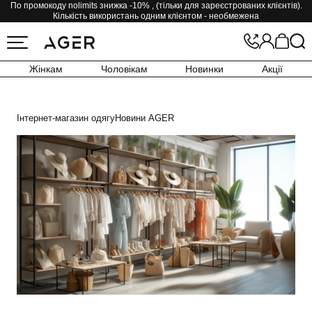
По промокоду nolimits знижка -10% , (тільки для зареєстрованих клієнтів).
Кількість використань одним клієнтом - необмежена
Жінкам
Чоловікам
Новинки
Акції
Інтернет-магазин одягу
Новини AGER