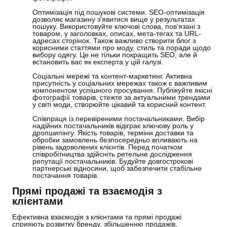
Оптимізація під пошукові системи. SEO-оптимізація
дозволяє магазину з'явитися вище у результатах
пошуку. Використовуйте ключові слова, пов'язані з
товаром, у заголовках, описах, мета-тегах та URL-
адресах сторінок. Також важливо створити блог з
корисними статтями про моду, стиль та поради щодо
вибору одягу. Це не тільки покращить SEO, але й
встановить вас як експерта у цій галузі.
Соціальні мережі та контент-маркетинг. Активна
присутність у соціальних мережах також є важливим
компонентом успішного просування. Публікуйте якісні
фотографії товарів, стежте за актуальними трендами
у світі моди, створюйте цікавий та корисний контент.
Співпраця із перевіреними постачальниками. Вибір
надійних постачальників відіграє ключову роль у
дропшипінгу. Якість товарів, терміни доставки та
обробки замовлень безпосередньо впливають на
рівень задоволених клієнтів. Перед початком
співробітництва здійсніть ретельне дослідження
репутації постачальників. Будуйте довгострокові
партнерські відносини, щоб забезпечити стабільне
постачання товарів.
Прямі продажі та взаємодія з
клієнтами
Ефективна взаємодія з клієнтами та прямі продажі
сприяють розвитку бренду, збільшенню продажів,