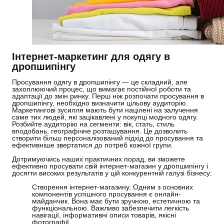
Інтернет-маркетинг для одягу в
дропшипінгу
Просування одягу в дропшипінгу — це складний, але
захоплюючий процес, що вимагає постійної роботи та
адаптації до змін ринку. Перш ніж розпочати просування в
дропшипінгу, необхідно визначити цільову аудиторію.
Маркетингові зусилля мають бути націлені на залучення
саме тих людей, які зацікавлені у покупці модного одягу.
Розбийте аудиторію на сегменти: вік, стать, стиль
вподобань, географічне розташування. Це дозволить
створити більш персоналізований підхід до просування та
ефективніше звертатися до потреб кожної групи.
Дотримуючись наших практичних порад, ви зможете
ефективно просувати свій інтернет-магазин у дропшипінгу і
досягти високих результатів у цій конкурентній галузі бізнесу:
Створення інтернет-магазину. Одним з основних
компонентів успішного просування є онлайн-
майданчик. Вона має бути зручною, естетичною та
функціональною. Важливо забезпечити легкість
навігації, інформативні описи товарів, якісні
фотографії.