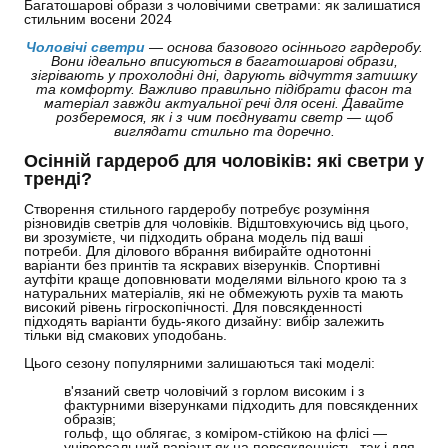
Багатошарові образи з чоловічими светрами: як залишатися
стильним восени 2024
Чоловічі светри
— основа базового осіннього гардеробу.
Вони ідеально вписуються в багатошарові образи,
зігрівають у прохолодні дні, дарують відчуття затишку
та комфорту. Важливо правильно підібрати фасон та
матеріал завжди актуальної речі для осені. Давайте
розберемося, як і з чим поєднувати светр — щоб
виглядати стильно та доречно.
Осінній гардероб для чоловіків: які светри у
тренді?
Створення стильного гардеробу потребує розуміння
різновидів светрів для чоловіків. Відштовхуючись від цього,
ви зрозумієте, чи підходить обрана модель під ваші
потреби. Для ділового вбрання вибирайте однотонні
варіанти без принтів та яскравих візерунків. Спортивні
аутфіти краще доповнювати моделями вільного крою та з
натуральних матеріалів, які не обмежують рухів та мають
високий рівень гігроскопічності. Для повсякденності
підходять варіанти будь-якого дизайну: вибір залежить
тільки від смакових уподобань.
Цього сезону популярними залишаються такі моделі:
в'язаний светр чоловічий з горлом високим і з
фактурними візерунками підходить для повсякденних
образів;
гольф, що облягає, з коміром-стійкою на флісі —
універсальний варіант як на повсякденність, так і для