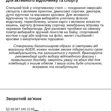
Для активного відпочинку та спорту
Стильний look у спортивному стилі — поєднання оверсайз
світшота з великим принтом, джинсової сорочки, джогерів,
дутої курточки та масивних кросівок. Для активного
відпочинку та походів вибирайте утеплену флісом
водолазку, термобілизну, штани-карго з великою кількістю
кишень, картату фланелеву сорочку, мембранну вітровку та
черевики тімберленди. Для ранкових пробіжок на свіжому
повітрі вибирайте зручний лонгслів на байці, спортивний
костюм з худі або кофтою на флісі, жилет стьобаний і
кросівки з амортизуючою підошвою.
Створюючи багатошарові образи зі светрами від
магазину AGER, кожен чоловік зможе підкреслити свою
індивідуальність та залишатися у тренді. Враховуйте
рекомендації щодо вибору відповідного фасону і
правильного догляду, зверніть увагу на вдалі ідеї для
комбінацій з іншим одягом. І ваша осінь буде стильною,
яскравою та незабутньою.
Зворотній зв’язок
+38 067 446 15 66