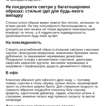
Як поєднувати светри у багатошарових
образах: стильні ідеї для будь-якого
випадку
Стильні осінні образи важко уявити без теплих, затишних та
м'яких речей. На піку популярності багатошаровість, за
допомогою якої можна не тільки відчувати максимальний
комфорт та тепло, а й підкреслити індивідуальність,
урізноманітнити будь-який аутфіт.
На повсякденність
Створіть розслаблений образ із в'язаним светром з високим
горлом і фактурним візерунком, вовняними брюками чинос,
дублянкою та замшевими черевиками дезертами.
Поєднання гольфу з вельветовою сорочкою, джинсами,
оверсайз шкіряною курткою, високими черевиками зі
шнурівкою і перфорацією додасть динамічності образу.
В офіс
Класичне вбрання для офісного дрес-коду — пуловер
поверх сорочки в тонку смужку, штани чіноси, кашеміровий
тренч та утеплені шкіряні броги. Для створення модного та
суворого вбрання поєднуйте класичну білу сорочку,
краватку, однотонний джемпер, піджак, класичні штани зі
стрілками, вовняне пальто міді прямого силуету та високі
оксфорди.