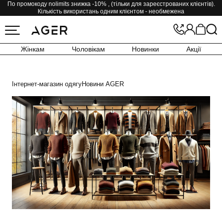
По промокоду nolimits знижка -10% , (тільки для зареєстрованих клієнтів).
Кількість використань одним клієнтом - необмежена
Жінкам
Чоловікам
Новинки
Акції
Інтернет-магазин одягу
Новини AGER