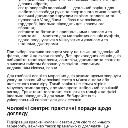
ділових образів;
светр оверсайз чоловічий — ідеальний варіант для
любителів свободи рухів та спортивного стилю в одязі;
класичні джемпери з круглим вирізом горловини та
пуловери з V-подібним — база в чоловічому
гардеробі, ідеально підходять для класичного
вбрання;
світшоти та батники з оригінальними написами та
принтами — мастхев для молодіжних осінніх аутфітів,
вдало поєднуються з мішкуватими джинсами та
штанами, джогерами.
При виборі важливо звернути увагу не тільки на відповідний
фасон, але й на склад виробу. Для прохолодних осінніх днів
вибирайте тонкі водолазки, лонгсліви, джемпери та світшоти
з високим вмістом бавовни у складі та невеликим
додаванням віскози, вовни.
Для глибокої осені та морозних днів рекомендуємо звернути
увагу на вовняний чоловічий светр з м'якої ангори або
шляхетного кашеміру. Такий варіант не тільки зігріє в
мінусову температуру, але має презентабельний зовнішній
вигляд. Трикотажні товстовки, світшоти та гольфи на флісі
ідеально підходять й для зими. Вибирайте їх як
універсальний варіант для двох сезонів.
Чоловічі светри: практичні поради щодо
догляду
Підібравши красиві чоловічі светри для свого осіннього
гардеробу, важливо також правильно їх доглядати. Це