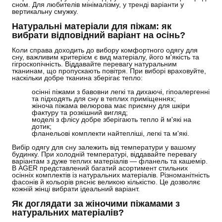
сном. Для любителів мінімалізму, у тренді варіанти у
вертикальну смужку.
Натуральні матеріали для піжам: як
вибрати відповідний варіант на осінь?
Коли справа доходить до вибору комфортного одягу для
сну, важливим критерієм є вид матеріалу, його м'якість та
гігроскопічність. Віддавайте перевагу натуральним
тканинам, що пропускають повітря. При виборі враховуйте,
наскільки добре тканина зберігає тепло:
осінні піжами з бавовни легкі та дихаючі, гіпоалергенні
та підходять для сну в теплих приміщеннях;
жіноча піжама велюрова має приємну для шкіри
фактуру та розкішний вигляд;
моделі з флісу добре зберігають тепло й м'які на
дотик;
фланельові комплекти найтепліші, легкі та м'які.
Вибір одягу для сну залежить від температури у вашому
будинку. При холодній температурі, віддавайте перевагу
варіантам з дуже теплих матеріалів — фланель та кашемір.
В AGER представлений багатий асортимент стильних
осінніх комплектів із натуральних матеріалів. Різноманітність
фасонів й кольорів рясніє великою кількістю. Це дозволяє
кожній жінці вибрати ідеальний варіант.
Як доглядати за жіночими піжамами з
натуральних матеріалів?