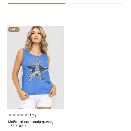
-69%
5
(2)
Майка жіноча, колір джинс,
172R102-1