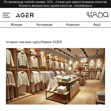
По промокоду nolimits знижка -10% , (тільки для зареєстрованих клієнтів).
Кількість використань одним клієнтом - необмежена
Жінкам
Чоловікам
Новинки
Акції
Інтернет-магазин одягу
Новини AGER