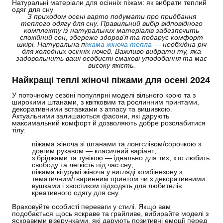
Натуральні матеріали для осінніх піжам: як вибрати теплий
одяг для сну
З приходом осені варто подумати про придбання
теплого одягу для сну. Правильний вибір відповідного
комплекту із натуральних матеріалів забезпечить
спокійний сон, збереже здоров'я та подарує комфорт
шкірі. Натуральна
п
іжама жіноча тепла
— необхідна річ
для холодних осінніх ночей. Важливо вибрати ту, яка
задовольнить ваші особисті смакові уподобання та має
високу якість.
Найкращі теплі жіночі піжами для осені 2024
У поточному сезоні популярні моделі вільного крою та з
широкими штанами, з квітковим та рослинним принтами,
декоративними вставками з атласу та вишивкою.
Актуальними залишаються фасони, які дарують
максимальний комфорт й дозволяють добре розслабитися
тілу:
піжама жіноча зі штанами та лонгслівом/сорочкою з
довгим рукавом — класичний варіант;
з бріджами та тунікою — ідеально для тих, хто любить
свободу та легкість під час сну;
піжама кігурумі жіноча у вигляді комбінезону з
тематичним/тваринним принтом чи з декоративними
вушками і хвостиком підходять для любителів
креативного одягу для сну.
Враховуйте особисті переваги у стилі. Якщо вам
подобається щось яскраве та грайливе, вибирайте моделі з
яскравими візерунками, які дарують позитивні емоції перед