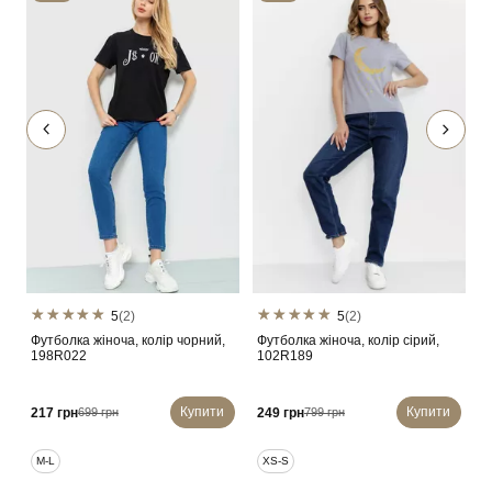
5
(2)
5
(2)
Ж
Футболка жіноча, колір чорний,
Футболка жіноча, колір сірий,
ф
198R022
102R189
т
Купити
Купити
3
217 грн
249 грн
699 грн
799 грн
M-L
XS-S