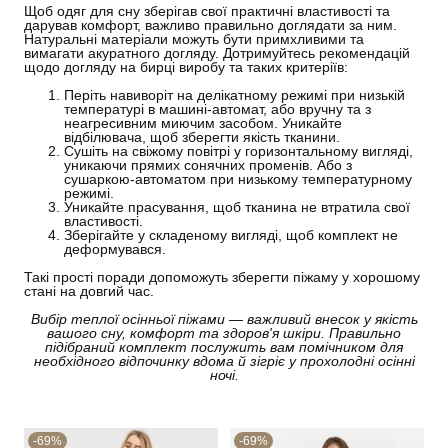
Щоб одяг для сну зберігав свої практичні властивості та
дарував комфорт, важливо правильно доглядати за ним.
Натуральні матеріали можуть бути примхливими та
вимагати акуратного догляду. Дотримуйтесь рекомендацій
щодо догляду на бирці виробу та таких критеріїв:
Періть навиворіт на делікатному режимі при низькій
температурі в машині-автомат, або вручну та з
неагресивним миючим засобом. Уникайте
відбілювача, щоб зберегти якість тканини.
Сушіть на свіжому повітрі у горизонтальному вигляді,
уникаючи прямих сонячних променів. Або з
сушаркою-автоматом при низькому температурному
режимі.
Уникайте прасування, щоб тканина не втратила свої
властивості.
Зберігайте у складеному вигляді, щоб комплект не
деформувався.
Такі прості поради допоможуть зберегти піжаму у хорошому
стані на довгий час.
Вибір теплої осінньої піжами — важливий внесок у якість
вашого сну, комфорт та здоров'я шкіри. Правильно
підібраний комплект послужить вам помічником для
необхідного відпочинку вдома й зігріє у прохолодні осінні
ночі.
-69%
-69%