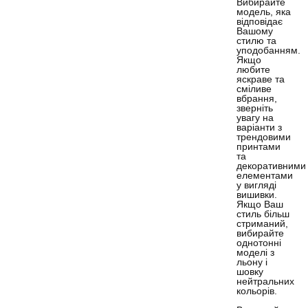
Вибирайте
модель, яка
відповідає
Вашому
стилю та
уподобанням.
Якщо
любите
яскраве та
сміливе
вбрання,
зверніть
увагу на
варіанти з
трендовими
принтами
та
декоративними
елементами
у вигляді
вишивки.
Якщо Ваш
стиль більш
стриманий,
вибирайте
однотонні
моделі з
льону і
шовку
нейтральних
кольорів.