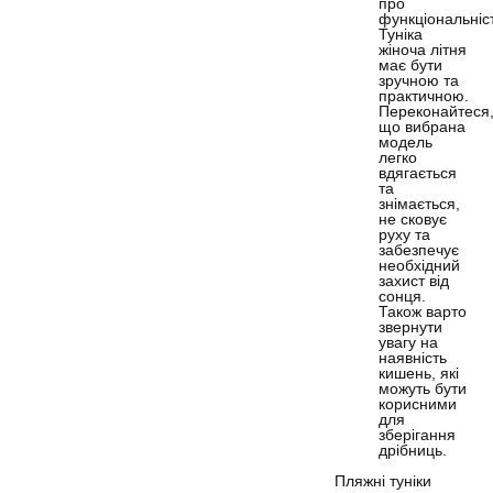
про
функціональніс
Туніка
жіноча літня
має бути
зручною та
практичною.
Переконайтеся
що вибрана
модель
легко
вдягається
та
знімається,
не сковує
руху та
забезпечує
необхідний
захист від
сонця.
Також варто
звернути
увагу на
наявність
кишень, які
можуть бути
корисними
для
зберігання
дрібниць.
Пляжні туніки