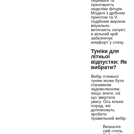
переваги та
приховують
недоліки фігури.
Моделі з дрібним
принтом та V-
подібним вирізом
візуально
витягають силует,
а вільний крій
забезпечує
комфорт у спеку.
Туніки для
літньої
відпустки: Як
вибрати?
Вибір пляжної
туніки може бути
справжнім
задоволенням,
якщо знати, на
що звертати
увагу. Ось кілька
порад, які
допоможуть
зробити
правильний вибір:
Визначте
свій стиль.