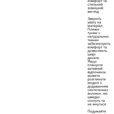
комфорт та
стильний
зовнішній
вигляд.
Зверніть
увагу на
матеріал.
Пляжні
туніки з
натуральних
тканин
забезпечують
комфорт та
дозволяють
шкірі
дихати.
Якщо
плануєте
активний
відпочинок,
можете
розглянути
моделі з
додаванням
синтетичних
волокон, які
швидко
сохнуть та
не мнуться.
Подумайте