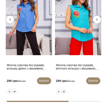
Жіноча сорочка без рукавів,
Жіноча сорочка без рукавів,
С
кольору джинс с вишивкою,
м'ятного кольору с вишивкою,
ч
172R205
172R205
Купити
Купити
299 грн
299 грн
959 грн
959 грн
9
S
M
S
M