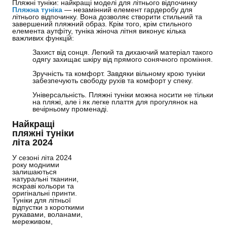
Пляжні туніки: найкращі моделі для літнього відпочинку
Пляжна туніка
— незамінний елемент гардеробу для
літнього відпочинку. Вона дозволяє створити стильний та
завершений пляжний образ. Крім того, крім стильного
елемента аутфіту, туніка жіноча літня виконує кілька
важливих функцій:
Захист від сонця. Легкий та дихаючий матеріал такого
одягу захищає шкіру від прямого сонячного проміння.
Зручність та комфорт. Завдяки вільному крою туніки
забезпечують свободу рухів та комфорт у спеку.
Універсальність. Пляжні туніки можна носити не тільки
на пляжі, але і як легке плаття для прогулянок на
вечірньому променаді.
Найкращі
пляжні туніки
літа 2024
У сезоні літа 2024
року модними
залишаються
натуральні тканини,
яскраві кольори та
оригінальні принти.
Туніки для літньої
відпустки з короткими
рукавами, воланами,
мереживом,