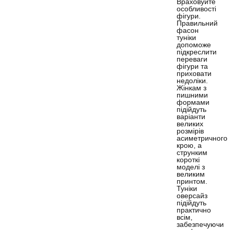
Враховуйте
особливості
фігури.
Правильний
фасон
туніки
допоможе
підкреслити
переваги
фігури та
приховати
недоліки.
Жінкам з
пишними
формами
підійдуть
варіанти
великих
розмірів
асиметричного
крою, а
струнким
короткі
моделі з
великим
принтом.
Туніки
оверсайз
підійдуть
практично
всім,
забезпечуючи