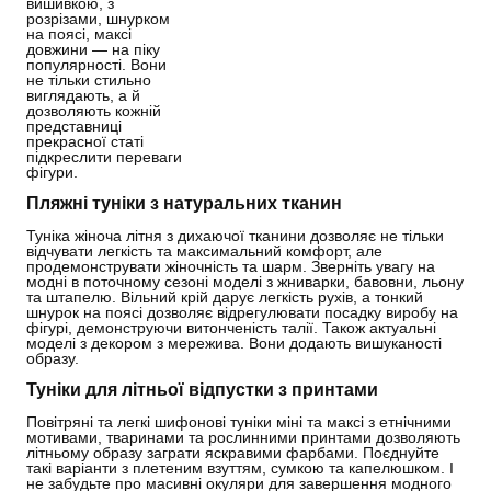
вишивкою, з
розрізами, шнурком
на поясі, максі
довжини — на піку
популярності. Вони
не тільки стильно
виглядають, а й
дозволяють кожній
представниці
прекрасної статі
підкреслити переваги
фігури.
Пляжні туніки з натуральних тканин
Туніка жіноча літня з дихаючої тканини дозволяє не тільки
відчувати легкість та максимальний комфорт, але
продемонструвати жіночність та шарм. Зверніть увагу на
модні в поточному сезоні моделі з жниварки, бавовни, льону
та штапелю. Вільний крій дарує легкість рухів, а тонкий
шнурок на поясі дозволяє відрегулювати посадку виробу на
фігурі, демонструючи витонченість талії. Також актуальні
моделі з декором з мережива. Вони додають вишуканості
образу.
Туніки для літньої відпустки з принтами
Повітряні та легкі шифонові туніки міні та максі з етнічними
мотивами, тваринами та рослинними принтами дозволяють
літньому образу заграти яскравими фарбами. Поєднуйте
такі варіанти з плетеним взуттям, сумкою та капелюшком. І
не забудьте про масивні окуляри для завершення модного