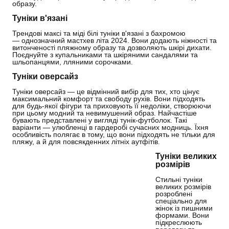
образу.
Туніки в'язані
Трендові максі та міді білі туніки в'язані з бахромою
— однозначний мастхев літа 2024. Вони додають ніжності та
витонченості пляжному образу та дозволяють шкірі дихати.
Поєднуйте з купальниками та шкіряними сандалями та
шльопанцями, лляними сорочками.
Туніки оверсайз
Туніки оверсайз — це відмінний вибір для тих, хто цінує
максимальний комфорт та свободу рухів. Вони підходять
для будь-якої фігури та приховують її недоліки, створюючи
при цьому модний та невимушений образ. Найчастіше
бувають представлені у вигляді тунік-футболок. Такі
варіанти — улюбленці в гардеробі сучасних модниць. Їхня
особливість полягає в тому, що вони підходять не тільки для
пляжу, а й для повсякденних літніх аутфітів.
Туніки великих
розмірів
Стильні туніки
великих розмірів
розроблені
спеціально для
жінок із пишними
формами. Вони
підкреслюють