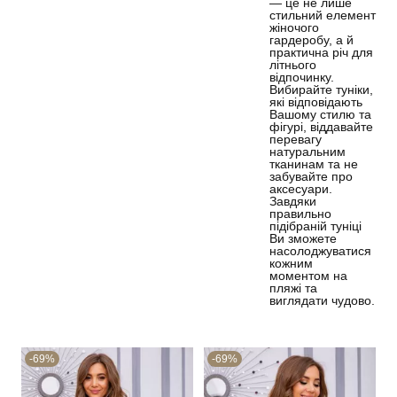
— це не лише
стильний елемент
жіночого
гардеробу, а й
практична річ для
літнього
відпочинку.
Вибирайте туніки,
які відповідають
Вашому стилю та
фігурі, віддавайте
перевагу
натуральним
тканинам та не
забувайте про
аксесуари.
Завдяки
правильно
підібраній туніці
Ви зможете
насолоджуватися
кожним
моментом на
пляжі та
виглядати чудово.
-69%
-69%