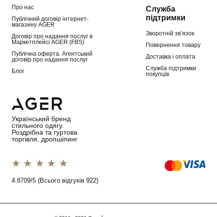
Про нас
Служба
підтримки
Публічний договір інтернет-
магазину AGER
Зворотній зв’язок
Договір про надання послуг в
Маркетплейсі AGER (FBS)
Повернення товару
Публічна оферта. Агентський
Доставка і оплата
договір про надання послуг
Служба підтримки
Блог
покупців
Український бренд
стильного одягу.
Роздрібна та гуртова
торгівля, дропшіпинг
1 star
2 stars
3 stars
4 stars
5 stars
4.8709/5 (Всього відгуків 922)