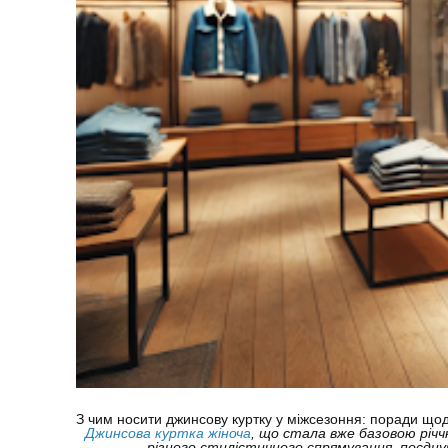
З чим носити джинсову куртку у міжсезоння: поради що
Джинсова куртка жіноча
, що стала вже базовою річч
різного стилістичного спрямування, поєдну