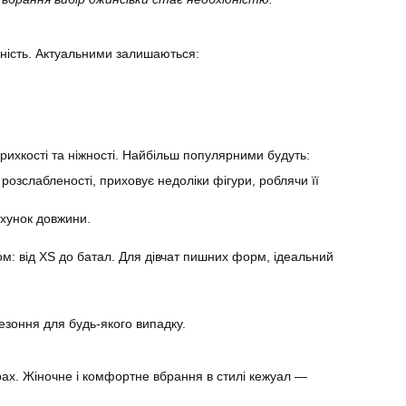
еність. Актуальними залишаються:
крихкості та ніжності. Найбільш популярними будуть:
озслабленості, приховує недоліки фігури, роблячи її
ахунок довжини.
: від XS до батал. Для дівчат пишних форм, ідеальний
езоння для будь-якого випадку.
рах. Жіночне і комфортне вбрання в стилі кежуал —