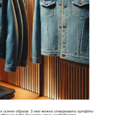
их осінніх образів. З нею можна створювати аутфіти
вбрання вибір джинсівки стає необхідністю.