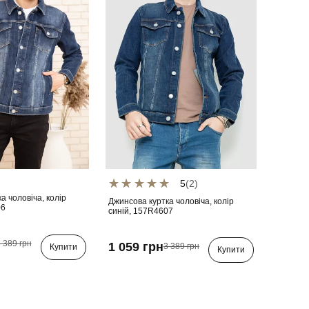
5
(2)
а чоловіча, колір
Джинсова куртка чоловіча, колір
06
синій, 157R4607
 389 грн
1 059 грн
3 389 грн
Купити
Купити