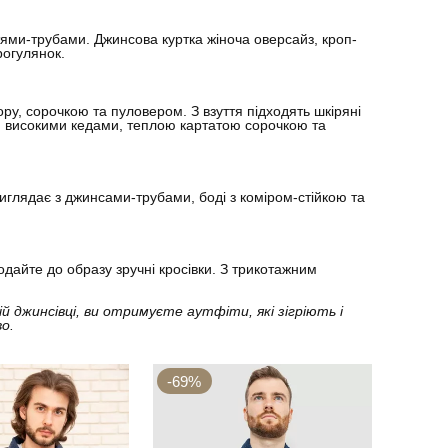
тями-трубами. Джинсова куртка жіноча оверсайз, кроп-
рогулянок.
у, сорочкою та пуловером. З взуття підходять шкіряні
и, високими кедами, теплою картатою сорочкою та
иглядає з джинсами-трубами, боді з коміром-стійкою та
дайте до образу зручні кросівки. З трикотажним
ій джинсівці, ви отримуєте аутфіти, які зігріють і
о.
-69%