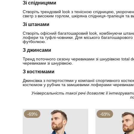
Зі спідницями
Створіть трендовий look з тенісною спідницею, укороче
светр з високим горлом, шкіряна спідниця-трапеція та в
Зі штанами
Створіть офісний багатошаровий look, комбінуючи штан
лофери та туфлі-човники. Для міського багатошарового
футболкою.
З джинсами
Тренд поточного сезону черевиками зі шнурівкою total 
черевиками зі шнурівкою.
З костюмами
Джинсівка з потертостями у компанії спортивного костю
костюмом у рубчик та замшевими лоферами черевиками 
Універсальність такої речі дозволяє її інтегруват
п
-69%
-69%