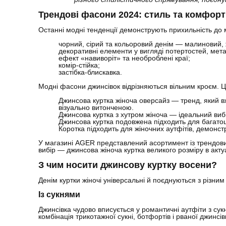
Трендові фасони 2024: стиль та комфорт 
Останні модні тенденції демонструють прихильність до
чорний, сірий та кольоровий денім — малиновий,
декоративні елементи у вигляді потертостей, мет
ефект «навиворіт» та необроблені краї;
комір-стійка;
застібка-блискавка.
Модні фасони джинсівок відрізняються вільним кроєм. Це
Джинсова куртка жіноча оверсайз — тренд, який вж
візуально витонченою.
Джинсова куртка з хутром жіноча — ідеальний вибір
Джинсова куртка подовжена підходить для багатош
Коротка підходить для жіночних аутфітів, демонст
У магазині AGER представлений асортимент із трендови
вибір — джинсова жіноча куртка великого розміру в акту
З чим носити джинсову куртку восени?
Денім куртки жіночі універсальні й поєднуються з різни
Із сукнями
Джинсівка чудово вписується у романтичні аутфіти з су
комбінація трикотажної сукні, ботфортів і рваної джинсів