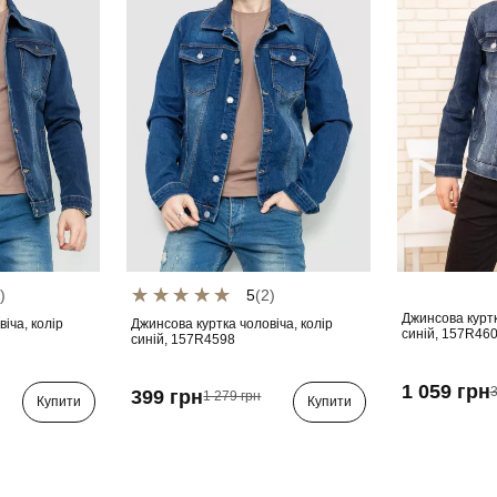
)
5
(2)
Джинсова куртк
іча, колір
Джинсова куртка чоловіча, колір
синій, 157R46
синій, 157R4598
1 059 грн
3
399 грн
1 279 грн
Купити
Купити