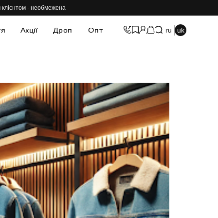
им клієнтом - необмежена
тя
Акції
Дроп
Опт
ru
uk