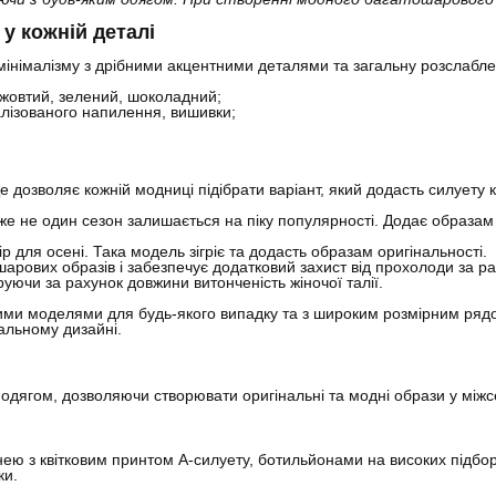
у кожній деталі
 мінімалізму з дрібними акцентними деталями та загальну розслабл
 жовтий, зелений, шоколадний;
алізованого напилення, вишивки;
 дозволяє кожній модниці підібрати варіант, який додасть силуету 
е не один сезон залишається на піку популярності. Додає образам р
 для осені. Така модель зігріє та додасть образам оригінальності.
арових образів і забезпечує додатковий захист від прохолоди за р
руючи за рахунок довжини витонченість жіночої талії.
ми моделями для будь-якого випадку та з широким розмірним рядом
альному дизайні.
м одягом, дозволяючи створювати оригінальні та модні образи у міжс
кнею з квітковим принтом А-силуету, ботильйонами на високих підбо
ки.