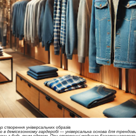
до створення універсальних образів
ю в демісезонному гардеробі — універсальна основа для трендов
ючи з будь-яким одягом. При створенні модного багатошарового 