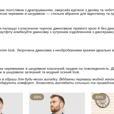
ним лонгслівом з драпіруванням, оверсайз курткою з деніму та чобо
исокі черевики зі шнурівкою — стильне вбрання для відпочинку та п
и-палаццо з класичною чорною джинсівкою прямого крою й без декор
 аутфіту комбінуйте джинсівку з хутряним оздобленням з джогерам
denim look. Укорочена джинсівка з необробленими краями ідеально в
ма черевиками зі шнурівкою класичний тандем на повсякденність. До
зі шнурівкою затишний та модний осінній look.
и в образи для будь-якого випадку. Віддаючи перевагу модній жіноч
одарують комфорт, дозволять виглядати стильно та приваблив
-69%
-69%