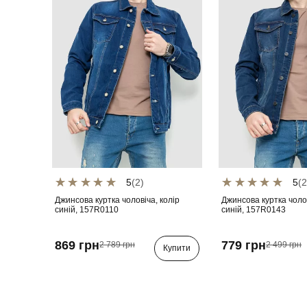
5
(2)
5
(2
Джинсова куртка чоловіча, колір
Джинсова куртка чолов
синій, 157R0110
синій, 157R0143
869 грн
779 грн
2 789 грн
2 499 грн
Купити