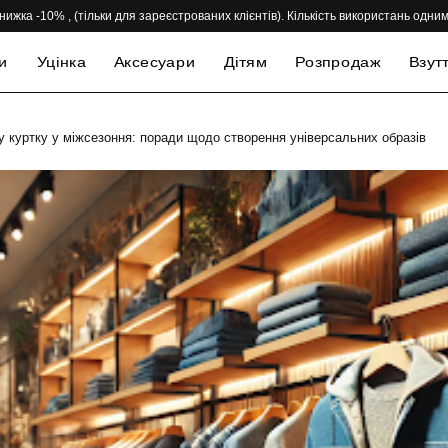
нижка -10% , (тільки для зареєстрованих клієнтів). Кількість використань одн
и
Уцінка
Аксесуари
Дітям
Розпродаж
Взут
 куртку у міжсезоння: поради щодо створення універсальних образів