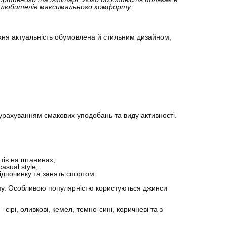
а любителів максимального комфорту.
хня актуальність обумовлена ​​й стильним дизайном,
з урахуванням смакових уподобань та виду активності.
етів на штанинах;
sual style;
ідпочинку та занять спортом.
еніму. Особливою популярністю користуються джинси
сірі, оливкові, кемел, темно-сині, коричневі та з