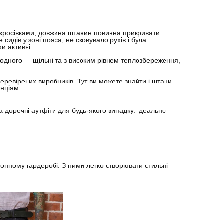
а кросівками, довжина штанин повинна прикривати
дів у зоні пояса, не сковувало рухів і була
и активні.
олодного — щільні та з високим рівнем теплозбереження,
 перевірених виробників. Тут ви можете знайти і штани
енціям.
а доречні аутфіти для будь-якого випадку. Ідеально
зонному гардеробі. З ними легко створювати стильні