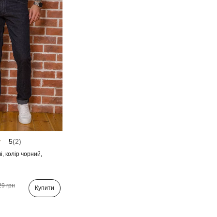
5
(2)
і, колір чорний,
29 грн
Купити