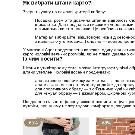
Як вибрати штани карго?
Зверніть увагу на важливі критерії вибору:
Посадка, розмір та довжина штанин відіграють кл
щиколотки. Для поєднань з високими черевиками в
оптимальна висота посадки. Це особливо важливо д
Матеріал вибирайте, відштовхуючись від сезонност
з наявністю утеплювача. Головне — повітропроникні
У магазині Ager представлена ​​колекція одягу для актив
карго чоловічі великих розмірів, які не тільки ідеально 
Із чим носити?
Штани в утилітарному стилі можна інтегрувати у різні о
штани утеплені чоловічі восени поєднувати:
для активного відпочинку за містом — з лонгсліва
для міського осіннього аутфіту додайте до наряду 
для спортивного образу — з об'ємними худі чи с
для кежуал образу — з джемпером, шкіряною курт
Поєднання вільного фасону, якісної тканини та функціо
аутфіти, при цьому не жертвуючи комфортом, завдяки рі
-69%
-69%