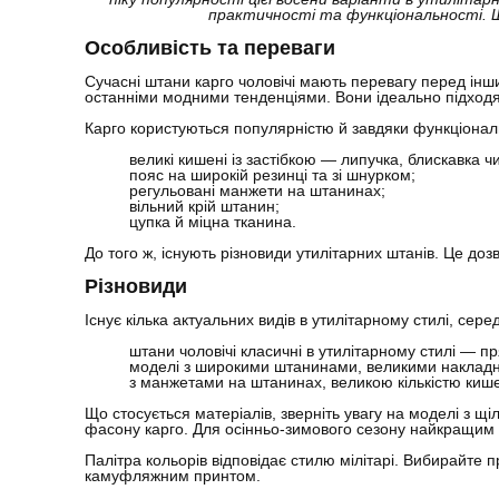
практичності та функціональності. 
Особливість та переваги
Сучасні штани карго чоловічі мають перевагу перед інш
останніми модними тенденціями. Вони ідеально підходять
Карго користуються популярністю й завдяки функціонал
великі кишені із застібкою — липучка, блискавка ч
пояс на широкій резинці та зі шнурком;
регульовані манжети на штанинах;
вільний крій штанин;
цупка й міцна тканина.
До того ж, існують різновиди утилітарних штанів. Це до
Різновиди
Існує кілька актуальних видів в утилітарному стилі, се
штани чоловічі класичні в утилітарному стилі — п
моделі з широкими штанинами, великими накладним
з манжетами на штанинах, великою кількістю кише
Що стосується матеріалів, зверніть увагу на моделі з щ
фасону карго. Для осінньо-зимового сезону найкращим в
Палітра кольорів відповідає стилю мілітарі. Вибирайте пр
камуфляжним принтом.