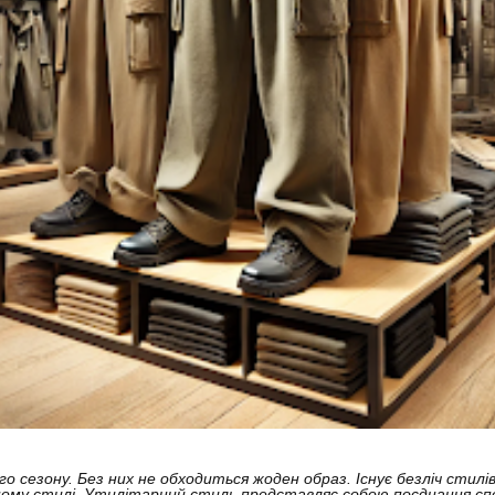
го сезону. Без них не обходиться жоден образ. Існує безліч стил
рному стилі. Утилітарний стиль представляє собою поєднання сп