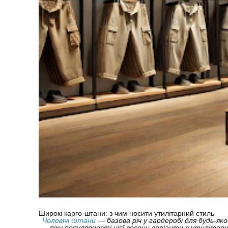
Широкі карго-штани: з чим носити утилітарний стиль
Чоловічі штани
— базова річ у гардеробі для будь-яко
піку популярності цієї восени варіанти в утиліта