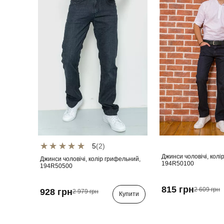
5
(2)
Джинси чоловічі, колі
Джинси чоловічі, колір грифельний,
194R50100
194R50500
815 грн
2 609 грн
928 грн
2 979 грн
Купити