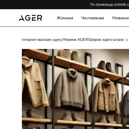
По промокоду nolimits з
Жінкам
Чоловікам
Новинк
Інтернет-магазин одягу
/
Новини AGER
/
Широкі карго-штани: з