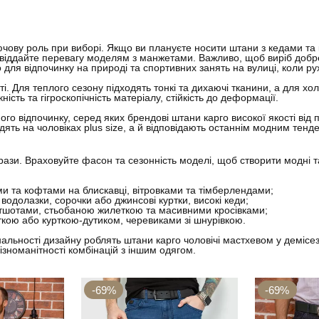
ючову роль при виборі. Якщо ви плануєте носити штани з кедами т
іддайте перевагу моделям з манжетами. Важливо, щоб виріб добре си
ля відпочинку на природі та спортивних занять на вулиці, коли рух
і. Для теплого сезону підходять тонкі та дихаючі тканини, а для х
сть та гігроскопічність матеріалу, стійкість до деформації.
ного відпочинку, серед яких брендові штани карго високої якості від
сидять на чоловіках plus size, а й відповідають останнім модним тенд
брази. Враховуйте фасон та сезонність моделі, щоб створити модні т
ми та кофтами на блискавці, вітровками та тімберлендами;
водолазки, сорочки або джинсові куртки, високі кеди;
вітшотами, стьобаною жилеткою та масивними кросівками;
кою або курткою-дутиком, черевиками зі шнурівкою.
нальності дизайну роблять штани карго чоловічі мастхевом у демісе
зноманітності комбінацій з іншим одягом.
-69%
-69%