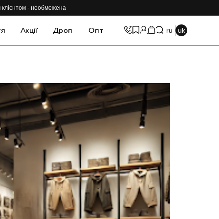
им клієнтом - необмежена
тя
Акції
Дроп
Опт
ru
uk