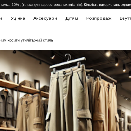
нижка -10% , (тільки для зареєстрованих клієнтів). Кількість використань одн
и
Уцінка
Аксесуари
Дітям
Розпродаж
Взут
 чим носити утилітарний стиль