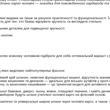
Штани карго чоловічі — знахідка для повсякденного гардеробу т
ими видами не лише за рахунок практичності та функціональності. Ї
 для тих, хто бажає відчувати зручність та виглядати стильно.
ьним деталям для підвищеної зручності:
и кнопки;
зволяє кожному чоловікові підібрати для себе оптимальний варіант 
ред яких виділимо найпопулярніші фасони:
рямий крій штанин, невеликі функціональні кишені, відсутність манж
и кишенями та декором — ідеально для міських аутфітів у sport-ca
нь, із захисними нашивками — це трекінгові моделі для активного в
ільної бавовни, джерсі, льону, вовни, плащової тканини, і навіть д
ибором будуть штани утеплені чоловічі карго на флісовій основі.
актичні та універсальні широкі штани чорні чоловічі карго, а також — 