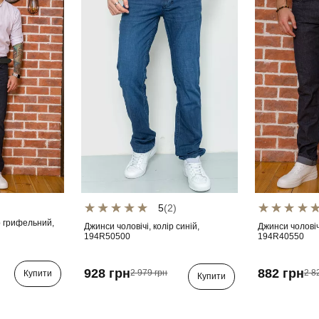
5
(2)
р грифельний,
Джинси чоловічі, колір синій,
Джинси чоловіч
194R50500
194R40550
928 грн
882 грн
2 979 грн
2 8
Купити
Купити