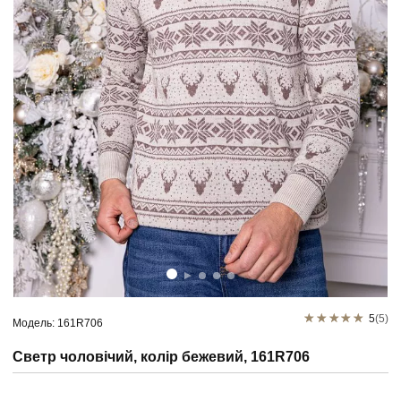
5
(5)
Модель: 161R706
Светр чоловічий, колір бежевий, 161R706