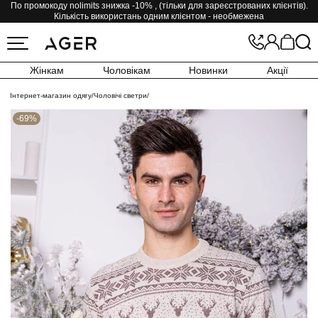
По промокоду nolimits знижка -10% , (тільки для зареєстрованих клієнтів).
Кількість використань одним клієнтом - необмежена
Жінкам
Чоловікам
Новинки
Акції
Інтернет-магазин одягу
/
Чоловічі светри
/
-69%