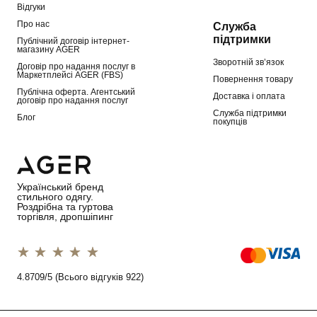
Відгуки
Про нас
Служба
підтримки
Публічний договір інтернет-
магазину AGER
Зворотній зв’язок
Договір про надання послуг в
Маркетплейсі AGER (FBS)
Повернення товару
Публічна оферта. Агентський
Доставка і оплата
договір про надання послуг
Служба підтримки
Блог
покупців
Український бренд
стильного одягу.
Роздрібна та гуртова
торгівля, дропшіпинг
1 star
2 stars
3 stars
4 stars
5 stars
4.8709/5 (Всього відгуків 922)