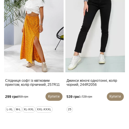
Спідниця софт із квітковим
Джинси жіночі однотонні, колір
Ма
принтом, колір гірчичний, 257R11
чорний, 244R2056
Купити
Купити
299 грн
539 грн
959 грн
1 729 грн
L-XL
M-L
XL-XXL
XXL-XXXL
25