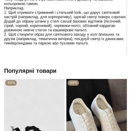
кольоровою гамою.
Наприклад:
1. Щоб отримати стриманий і стильний look, що дарує святковий
настрій (наприклад, для корпоративу), одягай светр поверх сорочки.
Додай до образу штани у стилі casual базових відтінків (пісочний,
сірий, чорний, коричневий), черевики-челсі, об'ємний кардиган
довжиною нижче стегон та кашемірове пальто.
2. Щоб створити образ для святкового заходу у колі близьких та
друзів (наприклад, тематична вечірка), поєднуй светр із джинсами,
тимберлендами та паркою або пуховим пальто.
Популярні товари
-69%
-69%