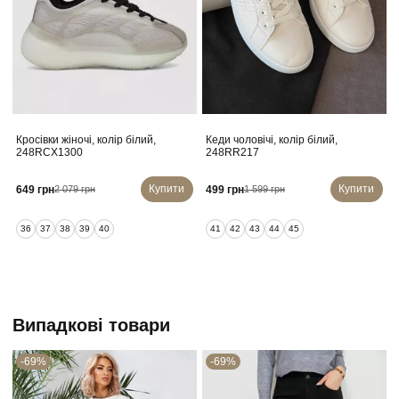
Кросівки жіночі, колір білий,
Кеди чоловічі, колір білий,
248RCX1300
248RR217
Купити
Купити
649 грн
499 грн
2 079 грн
1 599 грн
36
37
38
39
40
41
42
43
44
45
Випадкові товари
-69%
-69%