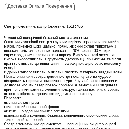
Доставка Оплата Повернення
Светр чоловічий, колір бежевий, 161R706
Чоловічий новорічний бежевий светр з оленями
Ошатний чоловічий светр з круглим вирізом горловини пошитий з
м'якої, приємної шкірі щільної пряжі. Якісний склад трикотажу з
високим вмістом вовняних волокон — 70% вовна і 30% акрил,
сприяє чудовим властивостям виробу. Виріб має такі якості, як:
Висока зносостійкість, відсутність деформації при носінні та після
прання, стійкість до вицвітання — за рахунок акрилових волокон у
складі.
Відмінна теплостійкість, м'якість і легкість матеріалу завдяки вовні.
Приталений крій светра довжиною до початку стегна чудово
підкреслить переваги чоловічої фігури. Круглий виріз горловини
дозволяє носити светр поверх сорочки. А тематичний різдвяний
принт зі сніжинками та оленями подарує гарний настрій, створить
акцент в образі та допоможе виділитися з натовпу.
Переваги:
якісний склад пряжі
комфортний приталений фасон
акцент — різдвяний принт з оленями
широкий вибір кольорів: бежевий, коричневий, сіро-чорний, сірий,
темно-синій та чорний
Светр з тематичним орнаментом — повноцінний акцент у образі.
Тому поєднуй його з речами лаконічного дизайну та базовою