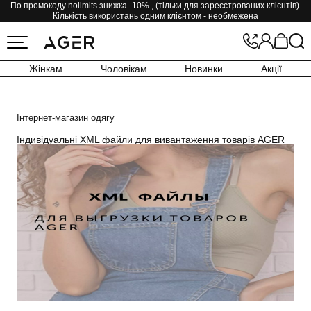
По промокоду nolimits знижка -10% , (тільки для зареєстрованих клієнтів).
Кількість використань одним клієнтом - необмежена
Жінкам
Чоловікам
Новинки
Акції
Інтернет-магазин одягу
Індивідуальні XML файли для вивантаження товарів AGER