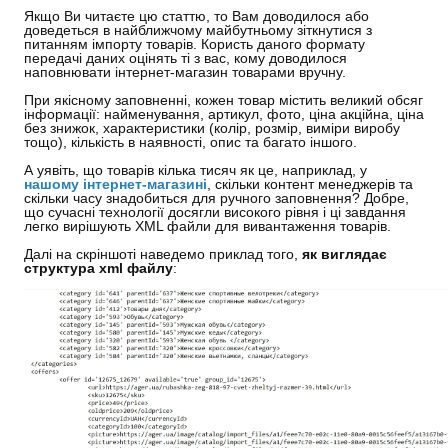
Якщо Ви читаєте цю статтю, то Вам доводилося або
доведеться в найближчому майбутньому зіткнутися з
питанням імпорту товарів. Користь даного формату
передачі даних оцінять ті з вас, кому доводилося
наповнювати інтернет-магазин товарами вручну.
При якісному заповненні, кожен товар містить великий обсяг
інформації: найменування, артикул, фото, ціна акційна, ціна
без знижок, характеристики (колір, розмір, виміри виробу
тощо), кількість в наявності, опис та багато іншого.
А уявіть, що товарів кілька тисяч як це, наприклад, у
нашому інтернет-магазині
, скільки контент менеджерів та
скільки часу знадобиться для ручного заповнення? Добре,
що сучасні технології досягли високого рівня і ці завдання
легко вирішують XML файли для вивантаження товарів.
Далі на скріншоті наведемо приклад того,
як виглядає
структура xml файлу
: