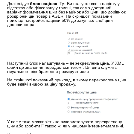
Далі слідує
блок націнок
. Тут Ви вказуєте свою націнку у
відсотках або фіксовану у гривні, так само доступний
варіант формування ціни без націнок або ціни, що дорівнює
роздрібній ціні товарів AGER. На скріншоті показаний
приклад настройок націнки 50% до закупівельної ціни
дропшиппера:
Наступний блок налаштувань –
перекреслена ціна
. У XML
файл це значення передається тегом
. Ця ціна служить
візуального відображення розміру знижки.
На скріншоті показаний приклад, в якому перекреслена ціна
буде вдвічі вищою за ціну продажу.
У вас є така можливість не використовувати перекреслену
ціну або зробити її такою ж, як у нашому інтернет-магазині.