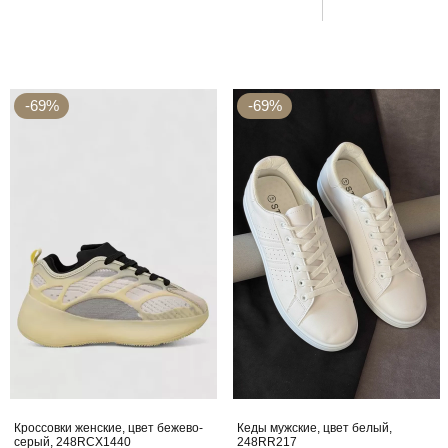
-69%
-69%
Кроссовки женские, цвет бежево-
Кеды мужские, цвет белый,
серый, 248RCX1440
248RR217