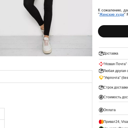
К сожалению, да
"
Женские худи
" 
Доставка
“Новая Почта” 
Любая другая с
“Укрпочта” (бе
Строк доставк
Стоимость дос
Оплата
Приват24, Vis