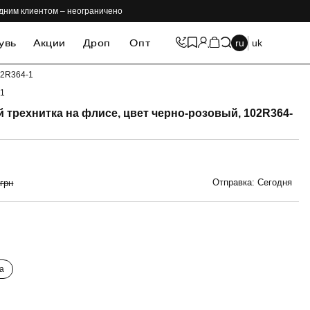
одним клиентом – неограничено
увь
Акции
Дроп
Опт
ru
uk
02R364-1
-1
-69%
 трехнитка на флисе, цвет черно-розовый, 102R364-
Отправка: Сегодня
 грн
а