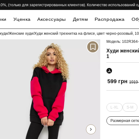
 -10%, (только для зарегистрированных клиентов). Количество использований 
нки
Уценка
Аксессуары
Детям
Распродажа
Об
худи
/
Женские худи
/
Худи женский трехнитка на флисе, цвет черно-розовый, 1
Модель: 102R364
-69%
Худи женский
1
599 грн
1919
L-XL
S-M
Размерная сетк