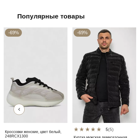
Популярные товары
-69%
-69%
5
(5)
Кроссовки женские, цвет белый,
248RCX1300
Куртка мужская демисезонная,