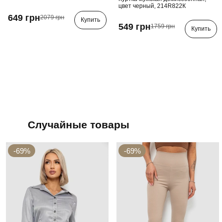
цвет черный, 214R822К
649 грн
2079 грн
Купить
549 грн
1759 грн
Купить
Случайные товары
-69%
-69%