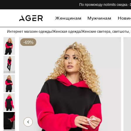
По промокоду nolimits скидка
Женщинам
Мужчинам
Нови
Интернет магазин одежды
/
Женская одежда
/
Женские свитера, свитшоты, 
-69%