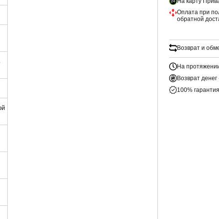
На карту Прив
Оплата при по
обратной дост
Возврат и обм
ь
На протяжении
Возврат денег 
100% гарантия
ой