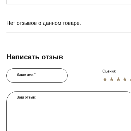
Нет отзывов о данном товаре.
Написать отзыв
Оценка:
Ваше имя:*
1 star
2 star
3 star
4 star
5 star
Ваш отзыв: