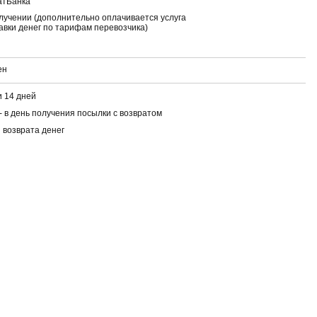
атБанка
лучении (дополнительно оплачивается услуга
авки денег по тарифам перевозчика)
ен
 14 дней
- в день получения посылки с возвратом
 возврата денег