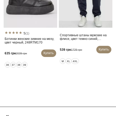
5
(1)
Спортивные штаны мужские на
Ботинки женские зимние на меху,
флисе, цвет темно-синий,
цвет черный, 248RTM170
244ROP09
Купить
539 грн
1729 грн
Купить
635 грн
2039 грн
M
XL
4XL
36
37
38
39