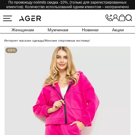
По промокоду nolimits скидка -10%, (только для зарегистрированных
клиентов). Количество использований одним клиентом – неограничено
Женщинам
Мужчинам
Новинки
Акции
Интернет магазин одежды
/
Женские спортивные костюмы
/
-69%