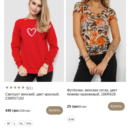
5
(1)
Футболка- женская сетка, цвет
Свитшот женский, цвет красный,
бежево-оранжевый, 186R628
238R57162
Купить
25 грн
89 грн
Купить
440 грн
1409 грн
S-M
M
L
XL
XXL