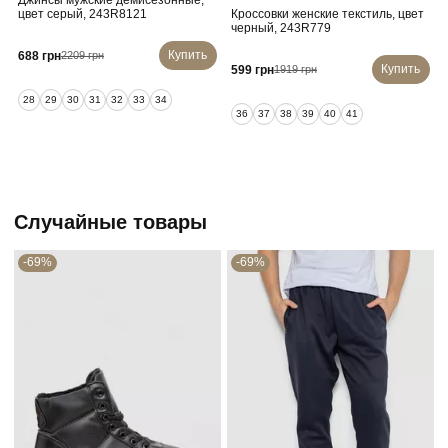
цвет серый, 243R8121
Кроссовки женские текстиль, цвет
черный, 243R779
Купить
688 грн
2209 грн
Купить
599 грн
1919 грн
28
29
30
31
32
33
34
36
37
38
39
40
41
Случайные товары
-69%
-69%