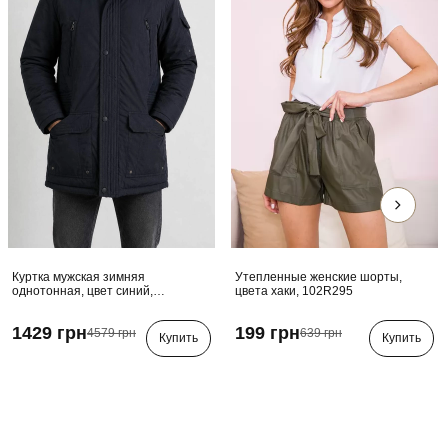
Куртка мужская зимняя
Утепленные женские шорты,
однотонная, цвет синий,
цвета хаки, 102R295
244RZS15D038
1429 грн
199 грн
4579 грн
639 грн
Купить
Купить