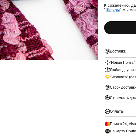
К сожалению, да
"
Шарфы
" Мы мо
Доставка
“Новая Почта” 
Любая другая с
“Укрпочта” (бе
Строк доставк
Стоимость дос
Оплата
Приват24, Vis
На карту Прив