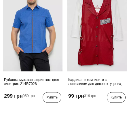
Рубашка мужская с принтом, цвет
Кардиган в комплекте с
электрик, 214R7028
лонгсливом для девочек -уценка,
цвет бордовый, 247R0490-U-14
299 грн
99 грн
959 грн
319 грн
Купить
Купить