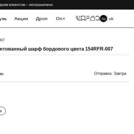
одним клиентом – неограничено
увь
Акции
Дроп
Опт
ru
uk
007
нтованный шарф бордового цвета 154RFR-007
Отправка: Завтра
рн
а