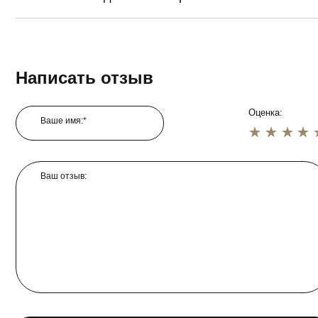
Написать отзыв
Оценка:
Ваше имя:*
1 star
2 star
3 star
4 star
5 star
Ваш отзыв: