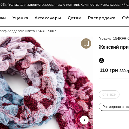
 -10%, (только для зарегистрированных клиентов). Количество использований 
нки
Уценка
Аксессуары
Детям
Распродажа
Об
арф бордового цвета 154RFR-007
Модель: 154RFR-
-69%
Женский при
110 грн
359 г
one size
Размерная сетк