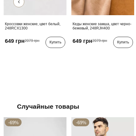
Кроссовки женские, цвет белый,
Кеды женские замша, цвет черно-
248RCX1300
бежевый, 248RJH400
649 грн
649 грн
2079 грн
2079 грн
Купить
Купить
Случайные товары
-69%
-69%