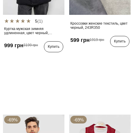
5
(1)
Кроссовки женские текстиль, цвет
черный, 243R350
Куртка мужская зимняя
удлиненная, цвет черный,
241R2022-21
599 грн
1919 грн
Купить
999 грн
3199 грн
Купить
-69%
-69%