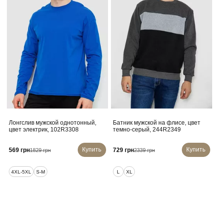
Лонгслив мужской однотонный,
Батник мужской на флисе, цвет
цвет электрик, 102R3308
темно-серый, 244R2349
Купить
Купить
569 грн
729 грн
1829 грн
2339 грн
4XL-5XL
S-M
L
XL