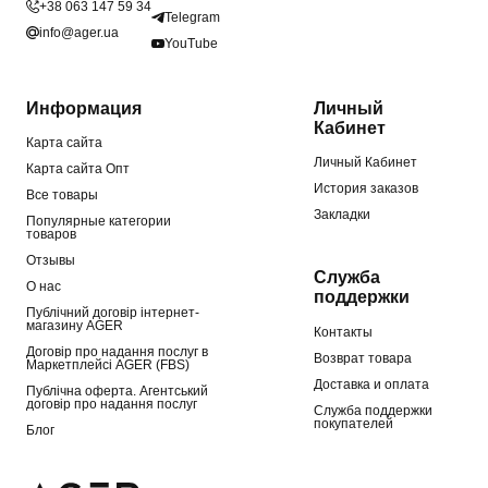
+38 063 147 59 34
Telegram
info@ager.ua
YouTube
Информация
Личный
Кабинет
Карта сайта
Личный Кабинет
Карта сайта Опт
История заказов
Все товары
Закладки
Популярные категории
товаров
Отзывы
Служба
О нас
поддержки
Публічний договір інтернет-
магазину AGER
Контакты
Договір про надання послуг в
Возврат товара
Маркетплейсі AGER (FBS)
Доставка и оплата
Публічна оферта. Агентський
договір про надання послуг
Служба поддержки
покупателей
Блог