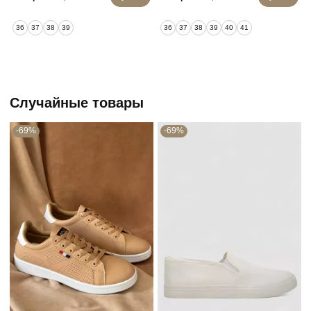
36
37
38
39
36
37
38
39
40
41
Случайные товары
-69%
-69%