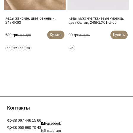
Кеды женские, цвет бежевый,
Кеды мужские тканевые -уценка,
248RR63
цвет белый, 248RLX01-U-66
Купить
Купить
589 грн
99 грн
1889 грн
319 грн
36
37
38
39
43
Контакты
+38 067 446 15 66
Facebook
+38 050 660 70 43
Instagram