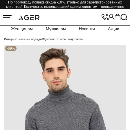
По промокоду nolimits скидка -10%, (только для зарегистрированных
клиентов). Количество использований одним клиентом – неограничено
Женщинам
Мужчинам
Новинки
Акции
Интернет магазин одежды
/
Мужские гольфы, водолазки
/
-69%