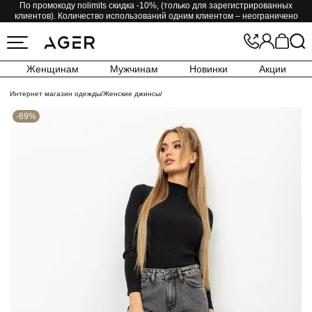
По промокоду nolimits скидка -10%, (только для зарегистрированных
клиентов). Количество использований одним клиентом – неограничено
Женщинам
Мужчинам
Новинки
Акции
Интернет магазин одежды
/
Женские джинсы
/
-69%