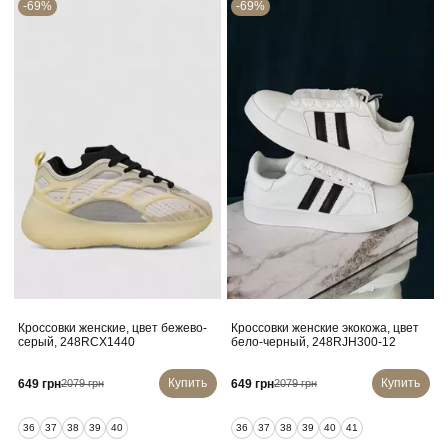
-69%
-69%
Кроссовки женские, цвет бежево-
Кроссовки женские экокожа, цвет
серый, 248RCX1440
бело-черный, 248RJH300-12
Купить
Купить
649 грн
649 грн
2079 грн
2079 грн
36
37
38
39
40
36
37
38
39
40
41