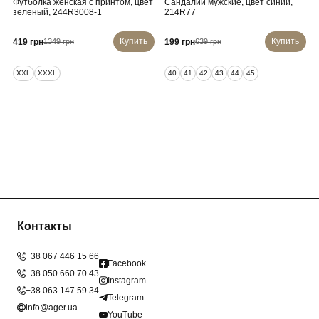
Футболка женская с принтом, цвет
Сандалии мужские, цвет синий,
зеленый, 244R3008-1
214R77
Купить
Купить
419 грн
199 грн
1349 грн
639 грн
XXL
XXXL
40
41
42
43
44
45
Контакты
+38 067 446 15 66
Facebook
+38 050 660 70 43
Instagram
+38 063 147 59 34
Telegram
info@ager.ua
YouTube