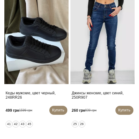
Кеды мужские, цвет черный,
Джинсы женские, цвет синий,
248RR26
250R907
Купить
Купить
499 грн
260 грн
1599 грн
839 грн
41
42
43
45
25
26