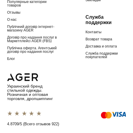
Закладки
Популярные категории
товаров
Отзывы
Служба
О нас
поддержки
Публічний договір інтернет-
магазину AGER
Контакты
Договір про надання послуг в
Возврат товара
Маркетплейсі AGER (FBS)
Доставка и оплата
Публічна оферта. Агентський
договір про надання послуг
Служба поддержки
покупателей
Блог
Украинский бренд
стильной одежды.
Розничная и оптовая
торговля, дропшиппинг
1 star
2 stars
3 stars
4 stars
5 stars
4.8709/5 (Всего отзывов 922)