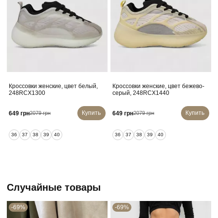
Кроссовки женские, цвет белый,
Кроссовки женские, цвет бежево-
248RCX1300
серый, 248RCX1440
Купить
Купить
649 грн
649 грн
2079 грн
2079 грн
36
37
38
39
40
36
37
38
39
40
Случайные товары
-69%
-69%