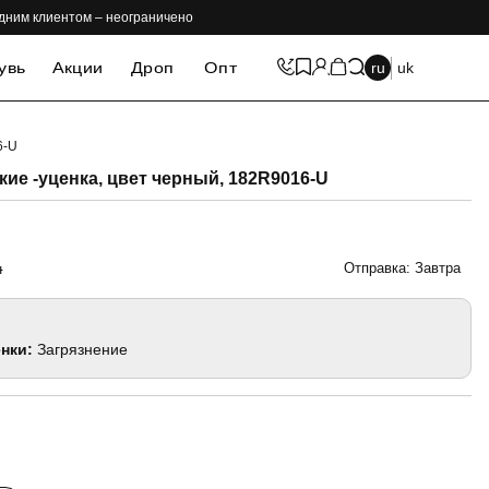
одним клиентом – неограничено
увь
Акции
Дроп
Опт
ru
uk
6-U
-69%
ие -уценка, цвет черный, 182R9016-U
Отправка: Завтра
н
нки:
Загрязнение