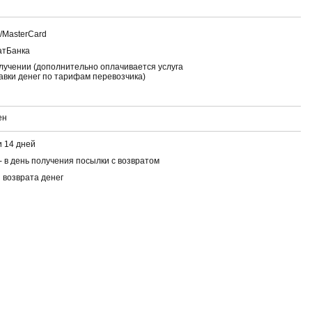
a/MasterCard
атБанка
лучении (дополнительно оплачивается услуга
авки денег по тарифам перевозчика)
ен
 14 дней
- в день получения посылки с возвратом
 возврата денег