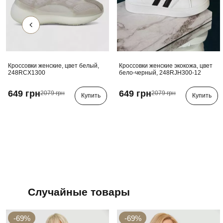
Кроссовки женские, цвет белый,
Кроссовки женские экокожа, цвет
248RCX1300
бело-черный, 248RJH300-12
649 грн
649 грн
2079 грн
2079 грн
Купить
Купить
Случайные товары
-69%
-69%