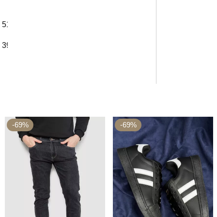
51 см
52 см
39 см
40 см
-69%
-69%