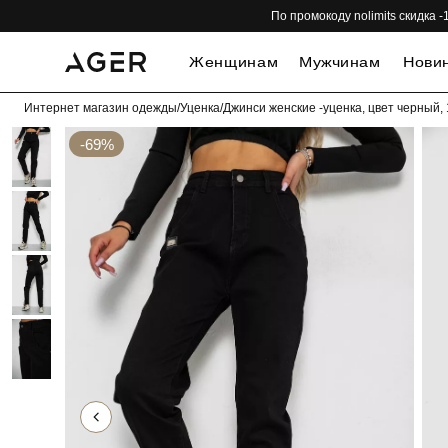
По промокоду nolimits скидка
Женщинам
Мужчинам
Нови
Интернет магазин одежды
/
Уценка
/
Джинси женские -уценка, цвет черный
-69%