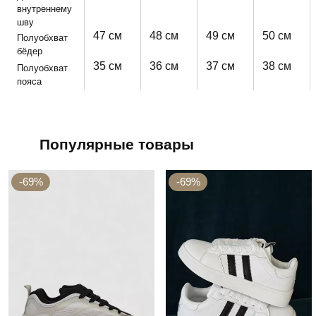
внутреннему
шву
47 см
48 см
49 см
50 см
Полуобхват
бёдер
35 см
36 см
37 см
38 см
Полуобхват
пояса
Популярные товары
-69%
-69%