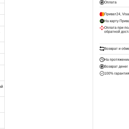
Оплата
Приват24, Vis
На карту Прив
Оплата при по
обратной дост
ь
Возврат и обм
На протяжении
Возврат денег 
100% гарантия
ой