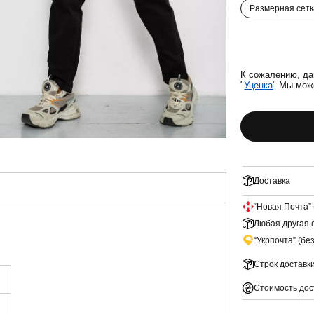
Размерная сетк
К сожалению, да
"
Уценка
" Мы мож
Доставка
“Новая Почта” 
Любая другая с
“Укрпочта” (бе
Строк доставк
Стоимость дос