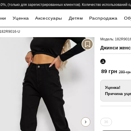
 -10%, (только для зарегистрированных клиентов). Количество использований 
нки
Уценка
Аксессуары
Детям
Распродажа
Об
, 182R9016-U
Модель: 182R901
-69%
Джинси женск
89 грн
289 гр
Уценка!
Причина уце
36