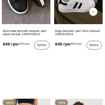
Кроссовки женские экокожа, цвет
Кеды женские, цвет бело-черный,
черно-белый, 248RJH300-6
248RJH100-8
649 грн
649 грн
2079 грн
2079 грн
Купить
Купить
-69%
-69%