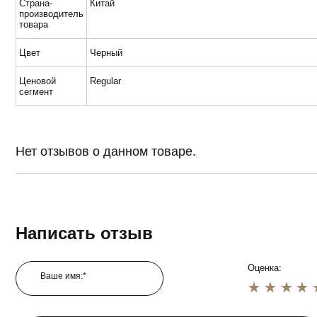
Страна-
Китай
производитель
товара
Цвет
Черный
Ценовой
Regular
сегмент
Нет отзывов о данном товаре.
Написать отзыв
Оценка:
Ваше имя:*
1 star
2 star
3 star
4 star
5 star