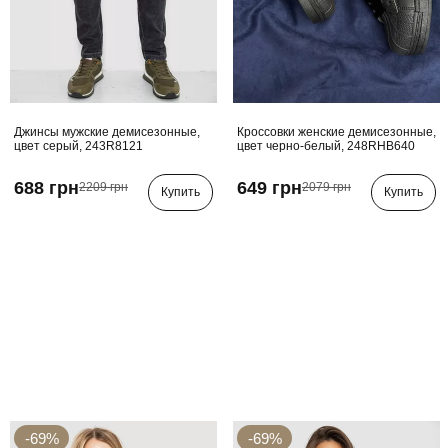
Джинсы мужские демисезонные,
Кроссовки женские демисезонные,
цвет серый, 243R8121
цвет черно-белый, 248RHB640
688 грн
649 грн
2209 грн
2079 грн
Купить
Купить
-69%
-69%