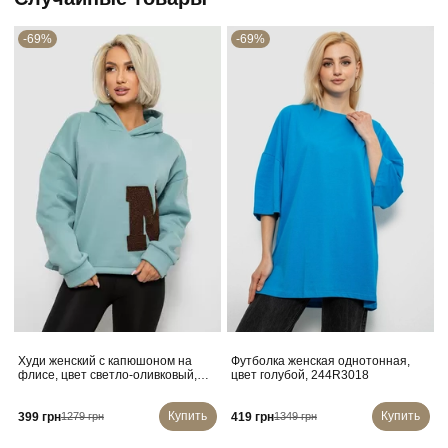
-69%
-69%
Худи женский с капюшоном на
Футболка женская однотонная,
флисе, цвет светло-оливковый,
цвет голубой, 244R3018
257R335
Купить
Купить
399 грн
419 грн
1279 грн
1349 грн