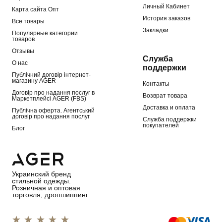
Личный Кабинет
Карта сайта Опт
История заказов
Все товары
Закладки
Популярные категории
товаров
Отзывы
Служба
О нас
поддержки
Публічний договір інтернет-
магазину AGER
Контакты
Договір про надання послуг в
Возврат товара
Маркетплейсі AGER (FBS)
Доставка и оплата
Публічна оферта. Агентський
договір про надання послуг
Служба поддержки
покупателей
Блог
Украинский бренд
стильной одежды.
Розничная и оптовая
торговля, дропшиппинг
1 star
2 stars
3 stars
4 stars
5 stars