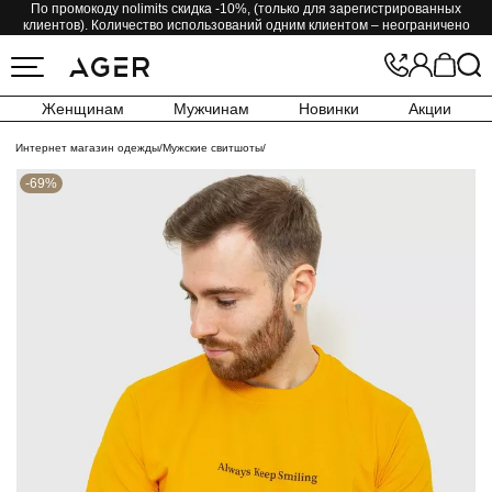
По промокоду nolimits скидка -10%, (только для зарегистрированных
клиентов). Количество использований одним клиентом – неограничено
Женщинам
Мужчинам
Новинки
Акции
Интернет магазин одежды
/
Мужские свитшоты
/
-69%