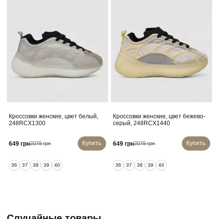
Кроссовки женские, цвет белый,
Кроссовки женские, цвет бежево-
248RCX1300
серый, 248RCX1440
Купить
Купить
649 грн
649 грн
2079 грн
2079 грн
36
37
38
39
40
36
37
38
39
40
Случайные товары