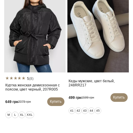
5
(8)
Кеды мужские, цвет белый,
Куртка женская демисезонная с
248RR217
поясом, цвет черный, 207R005
Купить
499 грн
1599 грн
Купить
649 грн
2079 грн
41
42
43
44
45
M
L
XL
XXL