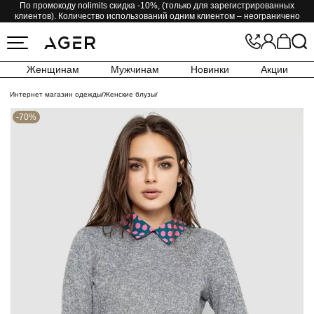
По промокоду nolimits скидка -10%, (только для зарегистрированных
клиентов). Количество использований одним клиентом – неограничено
Женщинам
Мужчинам
Новинки
Акции
Интернет магазин одежды
/
Женские блузы
/
-70%