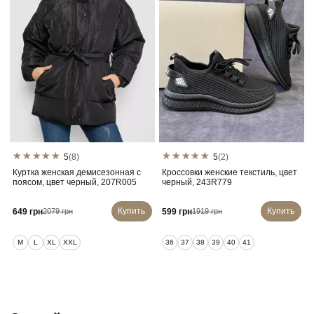
5
(8)
5
(2)
Куртка женская демисезонная с
Кроссовки женские текстиль, цвет
поясом, цвет черный, 207R005
черный, 243R779
Купить
Купить
649 грн
599 грн
2079 грн
1919 грн
M
L
XL
XXL
36
37
38
39
40
41