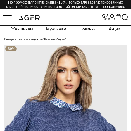
По промокоду nolimits скидка -10%, (только для зарегистрированных
клиентов). Количество использований одним клиентом – неограничено
Женщинам
Мужчинам
Новинки
Акции
Интернет магазин одежды
/
Женские блузы
/
-69%