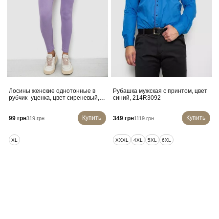
Лосины женские однотонные в
Рубашка мужская с принтом, цвет
рубчик -уценка, цвет сиреневый,
синий, 214R3092
214RU200-U-20
Купить
Купить
99 грн
349 грн
319 грн
1119 грн
XL
XXXL
4XL
5XL
6XL