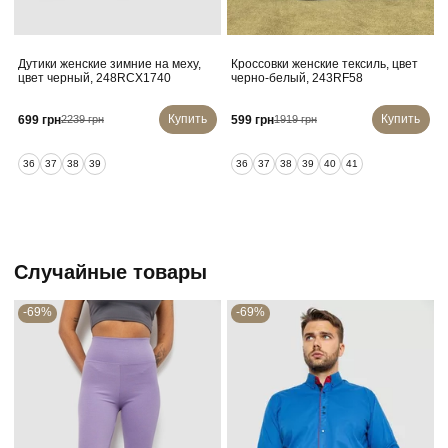
Дутики женские зимние на меху,
Кроссовки женские тексиль, цвет
цвет черный, 248RCX1740
черно-белый, 243RF58
Купить
Купить
699 грн
599 грн
2239 грн
1919 грн
36
37
38
39
36
37
38
39
40
41
Случайные товары
-69%
-69%