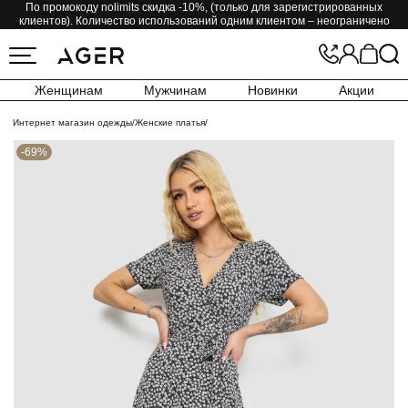
По промокоду nolimits скидка -10%, (только для зарегистрированных
клиентов). Количество использований одним клиентом – неограничено
Женщинам
Мужчинам
Новинки
Акции
Интернет магазин одежды
/
Женские платья
/
-69%