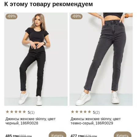
К этому товару рекомендуем
-69%
-69%
5
(1)
5
(2)
Джинсы женские skinny, цвет
Джинсы женские skinny, цвет
черный, 186R0028
темно-серый, 186R0029
Купить
Купить
485 грн
477 грн
1559 грн
1529 грн