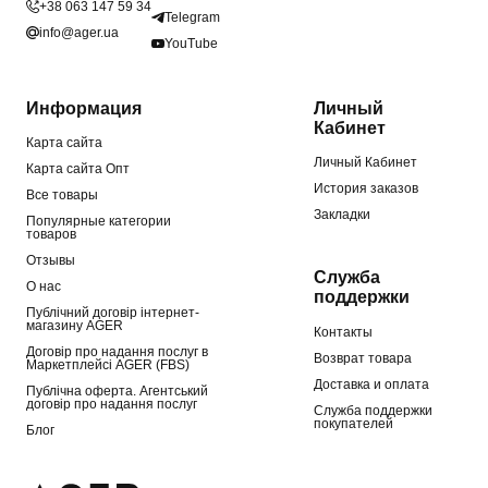
+38 063 147 59 34
Telegram
info@ager.ua
YouTube
Информация
Личный
Кабинет
Карта сайта
Личный Кабинет
Карта сайта Опт
История заказов
Все товары
Закладки
Популярные категории
товаров
Отзывы
Служба
О нас
поддержки
Публічний договір інтернет-
магазину AGER
Контакты
Договір про надання послуг в
Возврат товара
Маркетплейсі AGER (FBS)
Доставка и оплата
Публічна оферта. Агентський
договір про надання послуг
Служба поддержки
покупателей
Блог