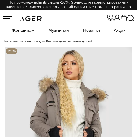
По промокоду nolimits скидка -10%, (только для зарегистрированных
клиентов). Количество использований одним клиентом – неограничено
Женщинам
Мужчинам
Новинки
Акции
Интернет магазин одежды
/
Женские демисезонные куртки
/
-69%