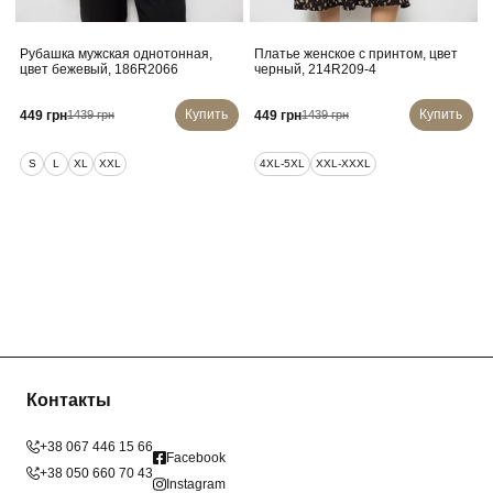
Рубашка мужская однотонная,
Платье женское с принтом, цвет
цвет бежевый, 186R2066
черный, 214R209-4
Купить
Купить
449 грн
449 грн
1439 грн
1439 грн
S
L
XL
XXL
4XL-5XL
XXL-XXXL
Контакты
+38 067 446 15 66
Facebook
+38 050 660 70 43
Instagram