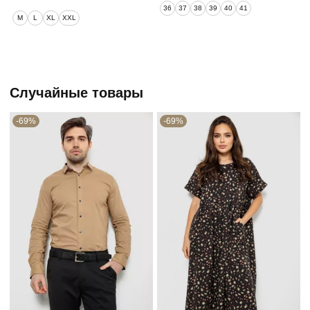
36
37
38
39
40
41
M
L
XL
XXL
Случайные товары
-69%
-69%