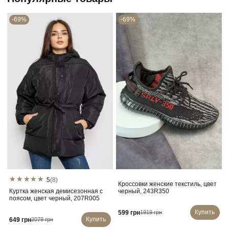
-69%
-69%
5
(8)
Кроссовки женские текстиль, цвет
Куртка женская демисезонная с
черный, 243R350
поясом, цвет черный, 207R005
Купить
599 грн
1919 грн
Купить
649 грн
2079 грн