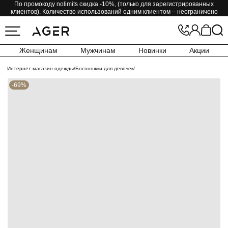
По промокоду nolimits скидка -10%, (только для зарегистрированных
клиентов). Количество использований одним клиентом – неограничено
Женщинам
Мужчинам
Новинки
Акции
Интернет магазин одежды
/
Босоножки для девочек
/
-69%