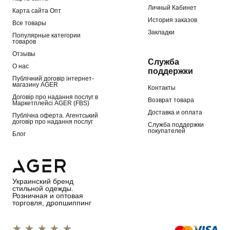
Личный Кабинет
Карта сайта Опт
История заказов
Все товары
Закладки
Популярные категории
товаров
Отзывы
Служба
О нас
поддержки
Публічний договір інтернет-
магазину AGER
Контакты
Договір про надання послуг в
Возврат товара
Маркетплейсі AGER (FBS)
Доставка и оплата
Публічна оферта. Агентський
договір про надання послуг
Служба поддержки
покупателей
Блог
Украинский бренд
стильной одежды.
Розничная и оптовая
торговля, дропшиппинг
1 star
2 stars
3 stars
4 stars
5 stars