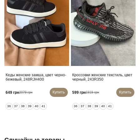
Кеды женские замша, цвет черно-
Кроссовки женские текстиль, цвет
бежевый, 248RJH400
черный, 243R350
Купить
Купить
649 грн
599 грн
2079 грн
1919 грн
36
37
38
39
40
41
36
37
38
39
40
41
Случайные товары