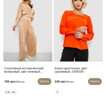
Спортивный костюм женский
Блуза однотонная, цвет
велюровый, цвет бежевый,
оранжевый, 230R306
257R4125
Купить
Купить
799 грн
249 грн
2559 грн
799 грн
S-M
M-L
S