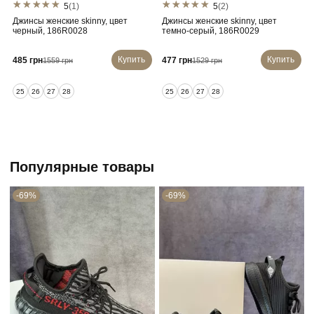
5
(1)
5
(2)
Джинсы женские skinny, цвет
Джинсы женские skinny, цвет
черный, 186R0028
темно-серый, 186R0029
Купить
Купить
485 грн
477 грн
1559 грн
1529 грн
25
26
27
28
25
26
27
28
Популярные товары
-69%
-69%