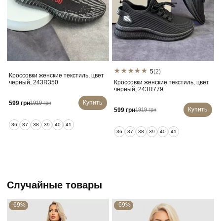
5
(2)
Кроссовки женские текстиль, цвет
черный, 243R350
Кроссовки женские текстиль, цвет
черный, 243R779
Купить
599 грн
1919 грн
Купить
599 грн
1919 грн
36
37
38
39
40
41
36
37
38
39
40
41
Случайные товары
-69%
-69%