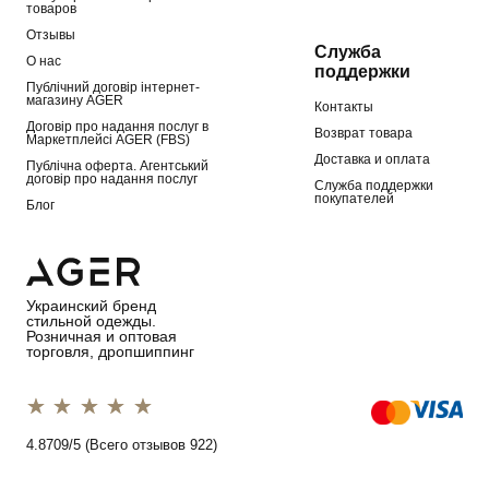
товаров
Отзывы
Служба
О нас
поддержки
Публічний договір інтернет-
магазину AGER
Контакты
Договір про надання послуг в
Возврат товара
Маркетплейсі AGER (FBS)
Доставка и оплата
Публічна оферта. Агентський
договір про надання послуг
Служба поддержки
покупателей
Блог
Украинский бренд
стильной одежды.
Розничная и оптовая
торговля, дропшиппинг
1 star
2 stars
3 stars
4 stars
5 stars
4.8709/5 (Всего отзывов 922)