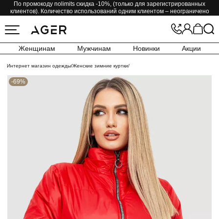
По промокоду nolimits скидка -10%, (только для зарегистрированных
клиентов). Количество использований одним клиентом – неограничено
Женщинам
Мужчинам
Новинки
Акции
Интернет магазин одежды
/
Женские зимние куртки
/
-69%