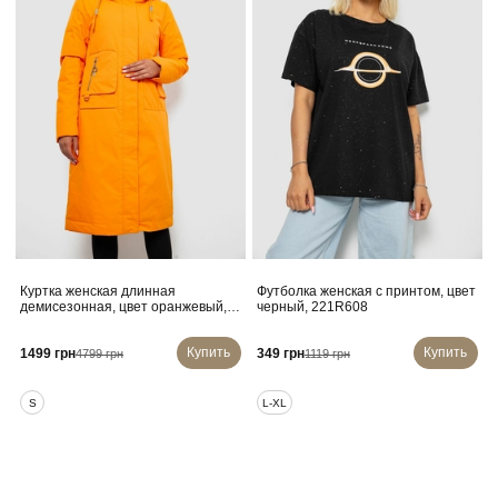
Куртка женская длинная
Футболка женская с принтом, цвет
демисезонная, цвет оранжевый,
черный, 221R608
244R997
Купить
Купить
1499 грн
349 грн
4799 грн
1119 грн
S
L-XL