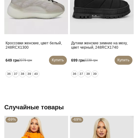
Кроссовки женские, цвет белый,
Дутики женские зимние на меху,
248RCX1300
цвет черный, 248RCX1740
Купить
Купить
649 грн
699 грн
2079 грн
2239 грн
36
37
38
39
40
36
37
38
39
Случайные товары
-69%
-69%