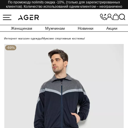
По промокоду nolimits скидка -10%, (только для зарегистрированных
клиентов). Количество использований одним клиентом – неограничено
Женщинам
Мужчинам
Новинки
Акции
Интернет магазин одежды
/
Мужские спортивные костюмы
/
-69%