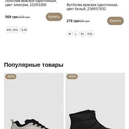
Лонгслив мужской однотонный,
цвет электрик, 102R3308
Футболка мужская однотонная,
цвет белый, 238R57832
Купить
569 грн
1829 грн
Купить
279 грн
899 грн
4XL-5XL
S-M
M
L
XL
XXL
Популярные товары
-69%
-69%