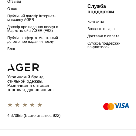
Отзывы
Служба
О нас
поддержки
Публічний договір інтернет-
магазину AGER
Контакты
Договір про надання послуг в
Возврат товара
Маркетплейсі AGER (FBS)
Доставка и оплата
Публічна оферта. Агентський
договір про надання послуг
Служба поддержки
покупателей
Блог
Украинский бренд
стильной одежды.
Розничная и оптовая
торговля, дропшиппинг
1 star
2 stars
3 stars
4 stars
5 stars
4.8709/5 (Всего отзывов 922)