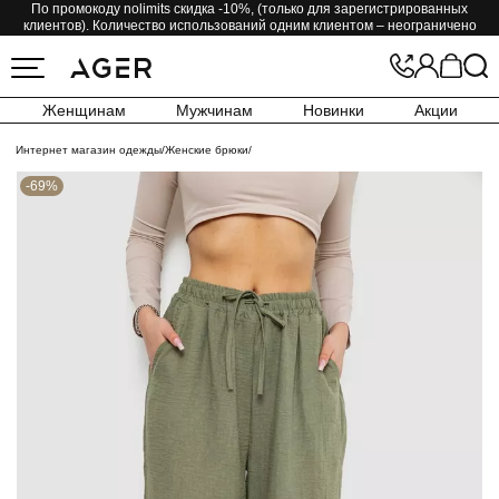
По промокоду nolimits скидка -10%, (только для зарегистрированных
клиентов). Количество использований одним клиентом – неограничено
Женщинам
Мужчинам
Новинки
Акции
Интернет магазин одежды
/
Женские брюки
/
-69%