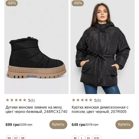
-69%
-69%
5
(6)
5
(8)
Дутики женские зимние на меху,
Куртка женская демисезонная с
цвет черно-бежевый, 248RCX1740
поясом, цвет черный, 207R005
Купить
Купить
699 грн
649 грн
2239 грн
2079 грн
36
37
38
M
L
XL
XXL