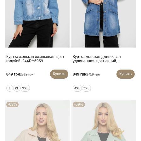
Куртка женская джинсовая, цвет
Куртка женская джинсовая
голубой, 244RY6959
удлиненная, цвет синий,
244RFX8881
Купить
Купить
849 грн
849 грн
2719 грн
2719 грн
L
XL
XXL
4XL
5XL
-69%
-69%