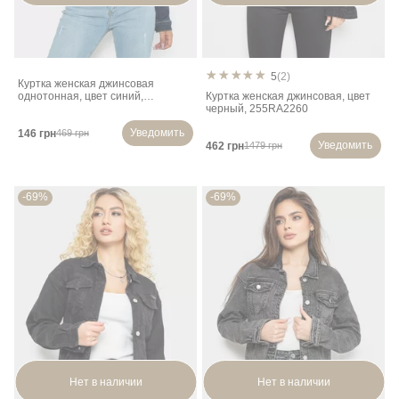
5
(2)
Куртка женская джинсовая
однотонная, цвет синий,
Куртка женская джинсовая, цвет
247R030-1
черный, 255RA2260
Уведомить
146 грн
469 грн
Уведомить
462 грн
1479 грн
-69%
-69%
Нет в наличии
Нет в наличии