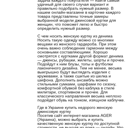
задача каждого покупателя — найти самый
удачный для своего случая вариант и
правильно подобрать нужный размер. В
нашем онлайн-магазине в карточке каждого
товара представлены точные замеры
выбранной модели джинсовой куртки для
женщин, что поможет легко и быстро
определить нужный размер.
С чем носить женскую куртку из денима
Носить такую одежду можно со многими
вещами из женского гардероба. При этом
очень важно соблюдение гармонии между
основными составляющими. Хорошо
смотрятся с куртками другой формат денима
— джинсы, рубашки, жилеты, шорты и прочее.
Подойдут к ним блузы, топы и футболки
лаконичного дизайна. Тем не менее, весьма
выигрышно будут выглядеть изделия с
кружевами, а также сшитые из шелка и
шифона. Дополнить ансамбль можно
стильными сумками, шарфами по сезону,
комфортной обувкой без каблука в стиле
милитари, спортивном и прочее. Для
классического направления весьма неплохо
подойдет обувь на тонком, изящном каблучке.
Где в Украине купить недорого женскую
джинсовую куртку
Посетив сайт интернет-магазина AGER
(Украина), можно выбрать и купить
качественную женскую куртку по доступной
стоимости, не выходя из дома — онлайн. Что