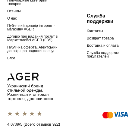
Популярные категории
товаров
Отзывы
Служба
О нас
поддержки
Публічний договір інтернет-
магазину AGER
Контакты
Договір про надання послуг в
Возврат товара
Маркетплейсі AGER (FBS)
Доставка и оплата
Публічна оферта. Агентський
договір про надання послуг
Служба поддержки
покупателей
Блог
Украинский бренд
стильной одежды.
Розничная и оптовая
торговля, дропшиппинг
1 star
2 stars
3 stars
4 stars
5 stars
4.8709/5 (Всего отзывов 922)