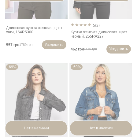
5
(2)
Джинсовая куртка женcкая, цвет
хаки, 164R5300
Куртка женская джинсовая, цвет
черный, 255RA227
Уведомить
557 грн
1789 грн
Уведомить
462 грн
1479 грн
-69%
-69%
Нет в наличии
Нет в наличии