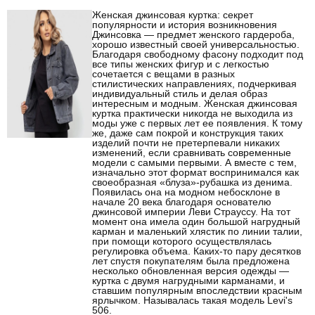
Женская джинсовая куртка: секрет
популярности и история возникновения
Джинсовка — предмет женского гардероба,
хорошо известный своей универсальностью.
Благодаря свободному фасону подходит под
все типы женских фигур и с легкостью
сочетается с вещами в разных
стилистических направлениях, подчеркивая
индивидуальный стиль и делая образ
интересным и модным. Женская джинсовая
куртка практически никогда не выходила из
моды уже с первых лет ее появления. К тому
же, даже сам покрой и конструкция таких
изделий почти не претерпевали никаких
изменений, если сравнивать современные
модели с самыми первыми. А вместе с тем,
изначально этот формат воспринимался как
своеобразная «блуза»-рубашка из денима.
Появилась она на модном небосклоне в
начале 20 века благодаря основателю
джинсовой империи Леви Страуссу. На тот
момент она имела один большой нагрудный
карман и маленький хлястик по линии талии,
при помощи которого осуществлялась
регулировка объема. Каких-то пару десятков
лет спустя покупателям была предложена
несколько обновленная версия одежды —
куртка с двумя нагрудными карманами, и
ставшим популярным впоследствии красным
ярлычком. Называлась такая модель Levi's
506.