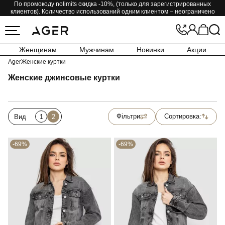
По промокоду nolimits скидка -10%, (только для зарегистрированных
клиентов). Количество использований одним клиентом – неограничено
Женщинам
Мужчинам
Новинки
Акции
Ager
Женские куртки
Женские джинсовые куртки
Фільтри
Сортировка:
Вид
1
2
-69%
-69%