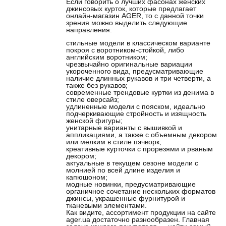
Если говорить о лучших фасонах женских
джинсовых курток, которые предлагает
онлайн-магазин AGER, то с данной точки
зрения можно выделить следующие
направления:
стильные модели в классическом варианте
покроя с воротником-стойкой, либо
английским воротником;
чрезвычайно оригинальные вариации
укороченного вида
, предусматривающие
наличие длинных рукавов и три четверти, а
также без рукавов;
современные трендовые куртки из денима в
стиле оверсайз;
удлиненные модели с пояском, идеально
подчеркивающие стройность и изящность
женской фигуры;
унитарные варианты с вышивкой и
аппликациями, а также с объемным декором
или мелким в стиле пэчворк;
креативные курточки с прорезями и рваным
декором;
актуальные в текущем сезоне модели с
молнией по всей длине изделия и
капюшоном;
модные новинки, предусматривающие
органичное сочетание нескольких форматов
джинсы, украшенные фурнитурой и
тканевыми элементами.
Как видите, ассортимент продукции на сайте
ager.ua достаточно разнообразен. Главная