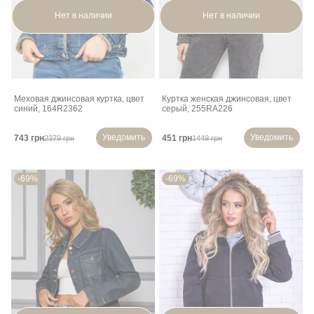
Нет в наличии
Нет в наличии
Меховая джинсовая куртка, цвет
Куртка женская джинсовая, цвет
синий, 164R2362
серый, 255RA226
Уведомить
Уведомить
743 грн
451 грн
2379 грн
1449 грн
-69%
-69%