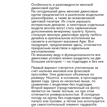
Особенность и разновидности женской
джинсовой куртки
На сегодняшний день женские джинсовые
куртки предлагаются в различном модельном
разнообразии, а также во всевозможной
цветовой палитре. Их стали украшать
интересным декором, а некоторые отдельные
модели вполне могут стать гармоничным
дополнением вечернему туалету. Купить
стильную женскую джинсовую куртку любого
дизайна в оригинальном исполнении вы
сможете в интернет-магазине Аger. Вся
продукция, предлагаемая здесь, отличается
прекрасным качеством и идеальным
изготовлением.
По внешнему виду и функциональности все
джинсовки условно можно разделить на две
большие категории — на подкладке и без нее.
Первый вариант считается
утепленным
за
счет наличия меховой или флисовой
прослойки. Они довольно объемные по
размеру. Носятся, в основном, в прохладное
время года. Цена их несколько выше, по
сравнению с моделями без подкладки.
Второй вариант (представленный на фото)
является не таким теплым, но при этом
отличается универсальностью. В холодную
погоду на куртку без подкладки можно надеть
пальто или пуховик, а летом она используется
как самостоятельный элемент гардероба.