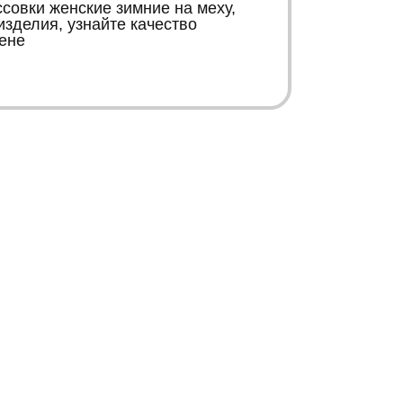
совки женские зимние на меху,
изделия, узнайте качество
ене
К
К
Контакты
Информация
+38 067 446 15 66
Карта сайта