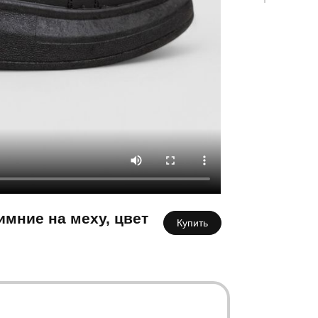
К
мние на меху, цвет
Купить