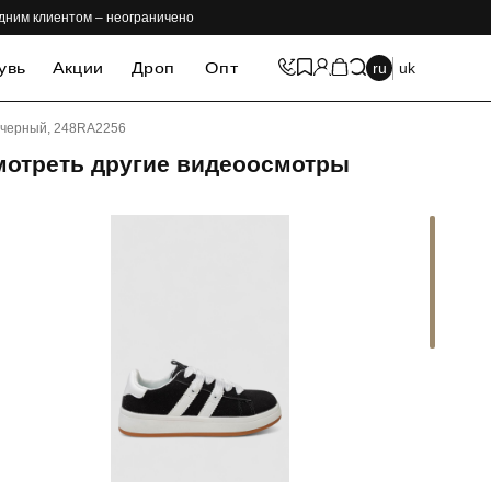
одним клиентом – неограничено
увь
Акции
Дроп
Опт
ru
uk
т черный, 248RA2256
мотреть другие видеоосмотры