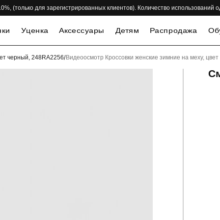
 -10%, (только для зарегистрированных клиентов). Количество использований 
нки
Уценка
Аксессуары
Детям
Распродажа
Об
вет черный, 248RA2256
/
Видеоосмотр Кроссовки женские зимние на меху, цве
С