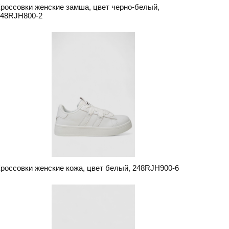
россовки женские замша, цвет черно-белый,
248RJH800-2
россовки женские кожа, цвет белый, 248RJH900-6