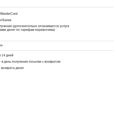
a/MasterCard
атБанка
лучении (дополнительно оплачивается услуга
авки денег по тарифам перевозчика)
ен
 14 дней
- в день получения посылки с возвратом
 возврата денег