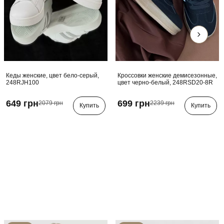
Кеды женские, цвет бело-серый,
Кроссовки женские демисезонные,
248RJH100
цвет черно-белый, 248RSD20-8R
649 грн
699 грн
2079 грн
2239 грн
Купить
Купить