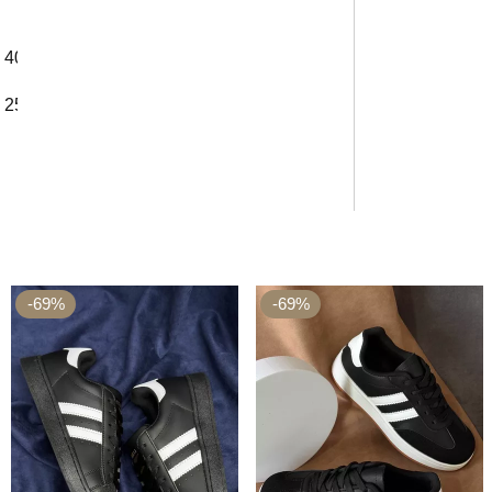
40
25 см
-69%
-69%