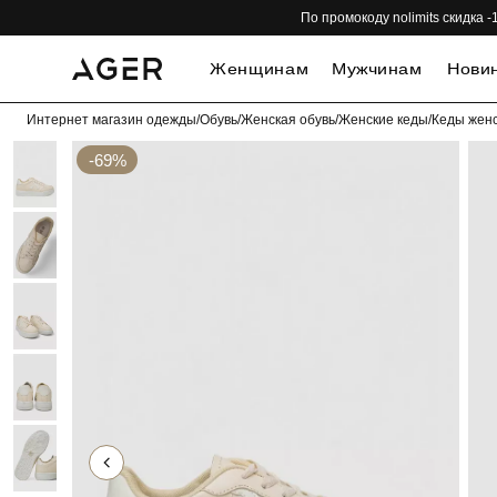
По промокоду nolimits скидка
Женщинам
Мужчинам
Нови
Интернет магазин одежды
/
Обувь
/
Женская обувь
/
Женские кеды
/
Кеды женс
-69%