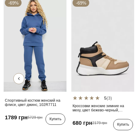
-69%
-69%
5
(3)
Спортивный костюм женский на
флисе, цвет джинс, 102R7711
Кроссовки женские зимние на
меху, цвет бежево-черный,
248RXM17-93
1789 грн
5729 грн
Купить
680 грн
2179 грн
Купить