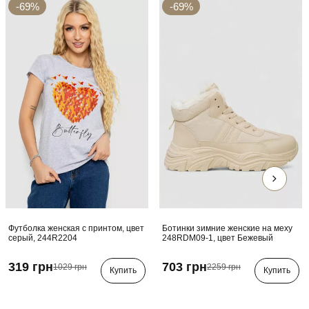
-69%
-69%
Футболка женская с принтом, цвет
Ботинки зимние женские на меху
серый, 244R2204
248RDM09-1, цвет Бежевый
319 грн
703 грн
1029 грн
2259 грн
Купить
Купить