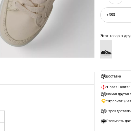
Этот товар в дру
Доставка
“Новая Почта” 
Любая другая с
“Укрпочта” (бе
Строк доставк
Стоимость дос