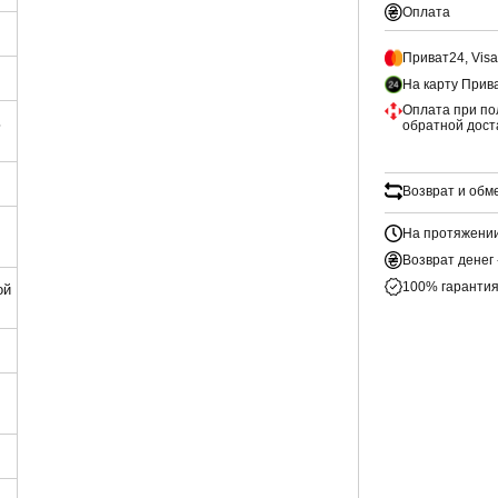
Оплата
Приват24, Vis
На карту Прив
Оплата при по
ь
обратной дост
Возврат и обм
На протяжении
Возврат денег 
100% гарантия
ой