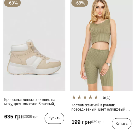
-69%
-69%
5
(1)
Кроссовки женские зимние на
меху, цвет молочно-бежевый,
Костюм женский в рубчик
248RXM17
повседневный, цвет оливковый,
214R700
635 грн
2039 грн
Купить
199 грн
639 грн
Купить