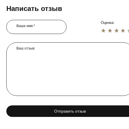
Написать отзыв
Оценка:
Ваше имя:*
1 star
2 star
3 star
4 star
5 star
Ваш отзыв:
Отправить отзыв