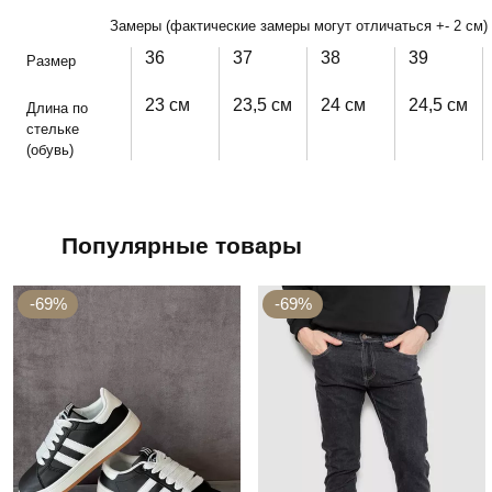
Замеры (фактические замеры могут отличаться +- 2 см)
36
37
38
39
Размер
23 см
23,5 см
24 см
24,5 см
Длина по
стельке
(обувь)
Популярные товары
-69%
-69%