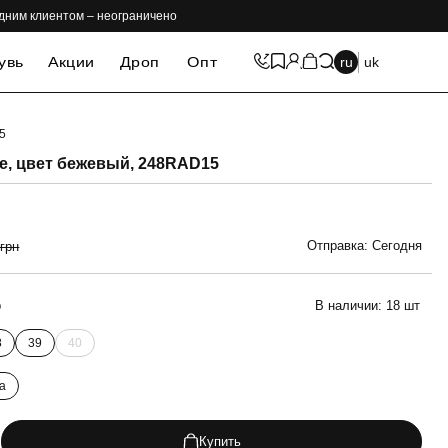
одним клиентом – неограничено
увь
Акции
Дроп
Опт
ru
uk
5
-69%
е, цвет бежевый, 248RAD15
Отправка: Сегодня
 грн
р
В наличии:
18 шт
8
39
40
а
Купить