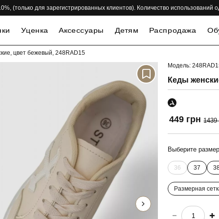
 -10%, (только для зарегистрированных клиентов). Количество использований 
нки
Уценка
Аксессуары
Детям
Распродажа
Об
кие, цвет бежевый, 248RAD15
Модель: 248RAD1
-69%
Кеды женски
449 грн
1439
Выберите разме
36
37
3
Размерная сетк
choose quantity