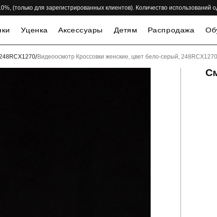
 -10%, (только для зарегистрированных клиентов). Количество использований 
нки
Уценка
Аксессуары
Детям
Распродажа
Об
, 248RCX1270
/
Видеоосмотр Кроссовки женские, цвет бело-серый, 248RCX127
С