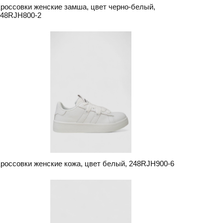
россовки женские замша, цвет черно-белый,
248RJH800-2
россовки женские кожа, цвет белый, 248RJH900-6