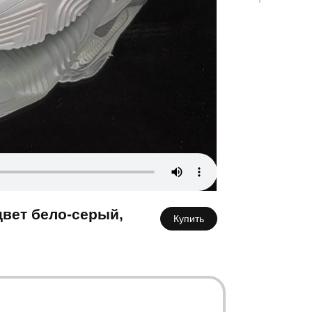
К
цвет бело-серый,
Купить