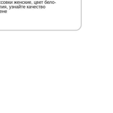
овки женские, цвет бело-
ия, узнайте качество
ене
К
К
Контакты
Информация
+38 067 446 15 66
Карта сайта