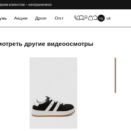
одним клиентом – неограничено
увь
Акции
Дроп
Опт
ru
uk
0
мотреть другие видеоосмотры