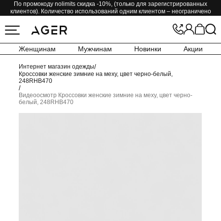
По промокоду nolimits скидка -10%, (только для зарегистрированных
клиентов). Количество использований одним клиентом – неограничено
Женщинам
Мужчинам
Новинки
Акции
Интернет магазин одежды
/
Кроссовки женские зимние на меху, цвет черно-белый,
248RHB470
/
Видеоосмотр Кроссовки женские зимние на меху, цвет черно-
белый, 248RHB470