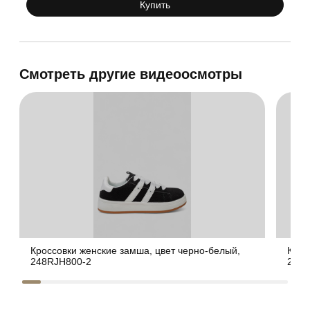
Купить
Смотреть другие видеоосмотры
Кроссовки женские замша, цвет черно-белый,
Крос
248RJH800-2
248R