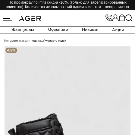
По промокоду nolimits скидка -10%, (только для зарегистрированных
клиентов). Количество использований одним клиентом – неограничено
Женщинам
Мужчинам
Новинки
Акции
Интернет магазин одежды
/
Женские кеды
/
-69%