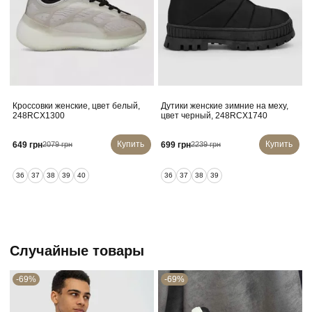
Кроссовки женские, цвет белый,
Дутики женские зимние на меху,
248RCX1300
цвет черный, 248RCX1740
Купить
Купить
649 грн
699 грн
2079 грн
2239 грн
36
37
38
39
40
36
37
38
39
Случайные товары
-69%
-69%