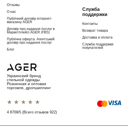
Отзывы
Служба
О нас
поддержки
Публічний договір інтернет-
магазину AGER
Контакты
Договір про надання послуг в
Возврат товара
Маркетплейсі AGER (FBS)
Доставка и оплата
Публічна оферта. Агентський
договір про надання послуг
Служба поддержки
покупателей
Блог
Украинский бренд
стильной одежды.
Розничная и оптовая
торговля, дропшиппинг
1 star
2 stars
3 stars
4 stars
5 stars
4.8709/5 (Всего отзывов 922)