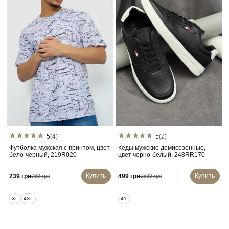
5
(4)
5
(2)
Футболка мужская с принтом, цвет
Кеды мужские демисезонные,
бело-черный, 219R020
цвет черно-белый, 248RR170
Купить
Купить
239 грн
499 грн
769 грн
1599 грн
XL
4XL
41