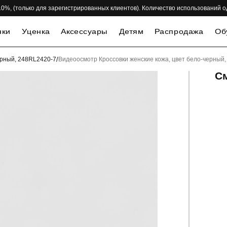
 -10%, (только для зарегистрированных клиентов). Количество использований 
нки
Уценка
Аксессуары
Детям
Распродажа
Об
ерный, 248RL2420-7
/
Видеоосмотр Кроссовки женские кожа, цвет бело-черный
С