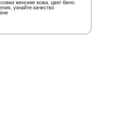
овки женские кожа, цвет бело-
елия, узнайте качество
ене
К
К
Контакты
Информация
+38 067 446 15 66
Карта сайта