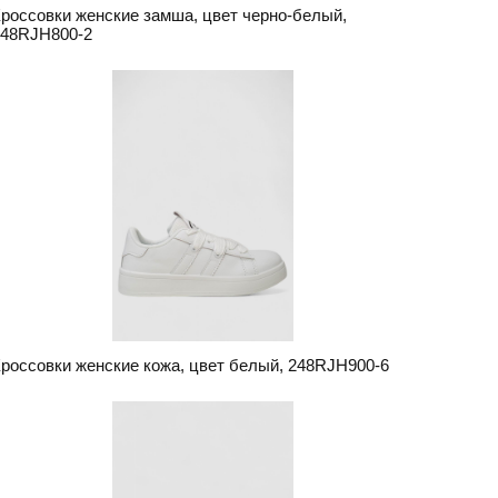
россовки женские замша, цвет черно-белый,
248RJH800-2
россовки женские кожа, цвет белый, 248RJH900-6