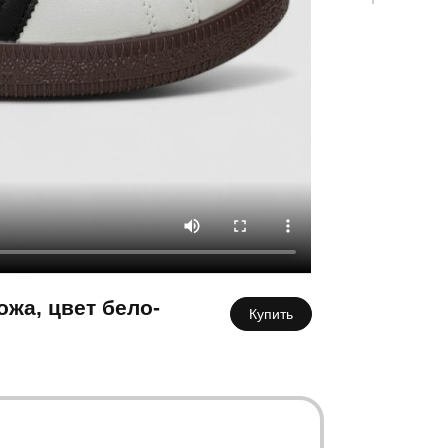
К
жа, цвет бело-
Купить