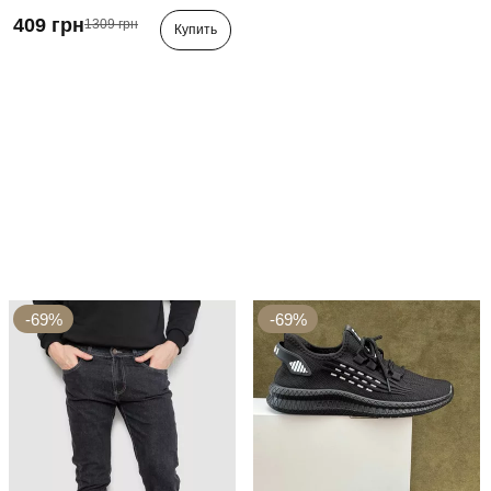
409 грн
1309 грн
Купить
-69%
-69%