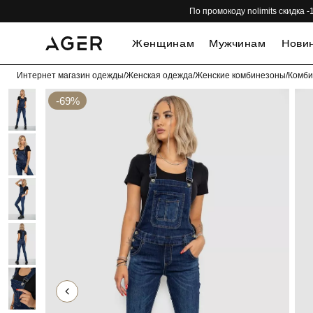
По промокоду nolimits скидка
Женщинам
Мужчинам
Нови
Интернет магазин одежды
/
Женская одежда
/
Женские комбинезоны
/
Комби
-69%