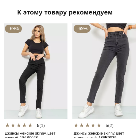
К этому товару рекомендуем
-69%
-69%
5
(1)
5
(2)
Джинсы женские skinny, цвет
Джинсы женские skinny, цвет
черный, 186R0028
темно-серый, 186R0029