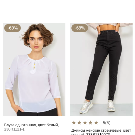
-69%
-69%
5
(5)
Блуза однотонная, цвет белый,
230R1121-1
Джинсы женские стрейчевые, цвет
черный, 233R1810073