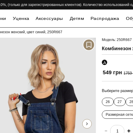
 -10%, (только для зарегистрированных клиентов). Количество использований 
нки
Уценка
Аксессуары
Детям
Распродажа
Об
незон женский, цвет синий, 250R667
Модель: 250R667
-69%
Комбинезон 
549 грн
1759
Выберите разме
26
27
2
Размерная сетк
choose quantity