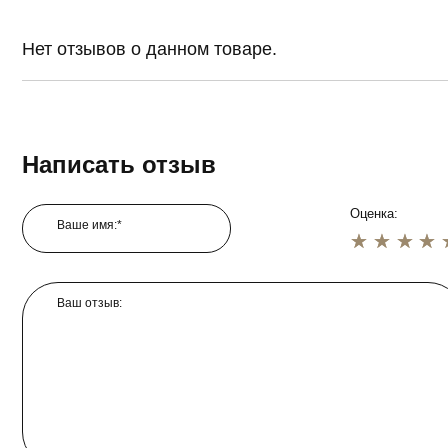
Нет отзывов о данном товаре.
Написать отзыв
Оценка:
Ваше имя:*
1 star
2 star
3 star
4 star
5 star
Ваш отзыв: