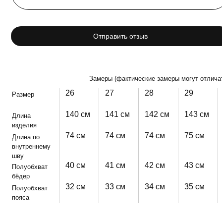
Отправить отзыв
Замеры (фактические замеры могут отличат
26
27
28
29
Размер
140 см
141 см
142 см
143 см
Длина
изделия
74 см
74 см
74 см
75 см
Длина по
внутреннему
шву
40 см
41 см
42 см
43 см
Полуобхват
бёдер
32 см
33 см
34 см
35 см
Полуобхват
пояса