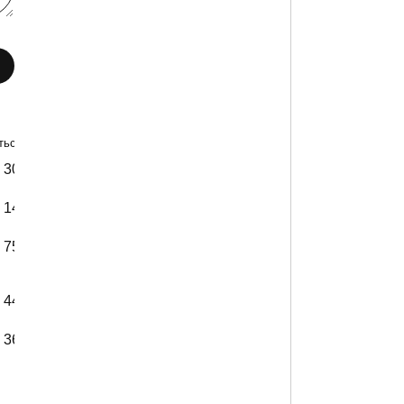
ься +- 2 см)
30
31
32
144 см
145 см
146 см
75 см
75 см
76 см
44 см
45 см
46 см
36 см
37 см
38 см