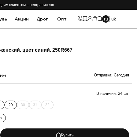
одним клиентом – неограничено
увь
Акции
Дроп
Опт
ru
uk
-69%
женский, цвет синий, 250R667
Отправка: Сегодня
 грн
р
В наличии:
24 шт
8
29
30
31
32
а
Купить