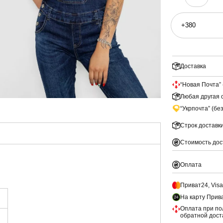
Доставка
“Новая Почта” 
Любая другая с
“Укрпочта” (бе
Строк доставк
Стоимость дос
Оплата
Приват24, Vis
На карту Прив
Оплата при по
обратной дост