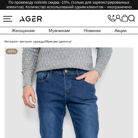
По промокоду nolimits скидка -10%, (только для зарегистрированных
клиентов). Количество использований одним клиентом – неограничено
Женщинам
Мужчинам
Новинки
Акции
Интернет магазин одежды
/
Мужские джинсы
/
-69%