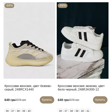
-69%
-69%
Кроссовки женские, цвет бежево-
Кроссовки женские экокожа, цвет
серый, 248RCX1440
бело-черный, 248RJH300-12
Купить
Купить
649 грн
649 грн
2079 грн
2079 грн
36
37
38
39
40
36
37
38
39
40
41