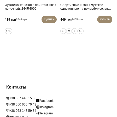
Футболка женская с принтом, цвет
Спортивные штаны мужские
молочный, 244R4006
однотонные на поларфлисе, цвет
черный, 257R21
Купить
Купить
419 грн
449 грн
1349 грн
1439 грн
5XL
S
M
L
XL
Контакты
+38 067 446 15 66
Facebook
+38 050 660 70 43
Instagram
+38 063 147 59 34
Telegram
info@ager.ua