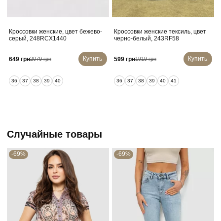
Кроссовки женские, цвет бежево-
Кроссовки женские тексиль, цвет
серый, 248RCX1440
черно-белый, 243RF58
Купить
Купить
649 грн
599 грн
2079 грн
1919 грн
36
37
38
39
40
36
37
38
39
40
41
Случайные товары
-69%
-69%