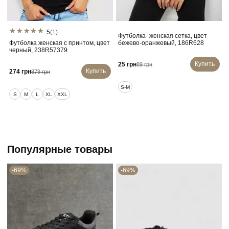
5
(1)
Футболка- женская сетка, цвет
Футболка женская с принтом, цвет
бежево-оранжевый, 186R628
черный, 238R57379
Купить
25 грн
89 грн
Купить
274 грн
879 грн
S-M
S
M
L
XL
XXL
Популярные товары
-69%
-69%