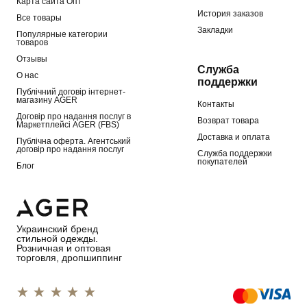
Карта сайта Опт
История заказов
Все товары
Закладки
Популярные категории
товаров
Отзывы
Служба
О нас
поддержки
Публічний договір інтернет-
магазину AGER
Контакты
Договір про надання послуг в
Возврат товара
Маркетплейсі AGER (FBS)
Доставка и оплата
Публічна оферта. Агентський
договір про надання послуг
Служба поддержки
покупателей
Блог
Украинский бренд
стильной одежды.
Розничная и оптовая
торговля, дропшиппинг
1 star
2 stars
3 stars
4 stars
5 stars