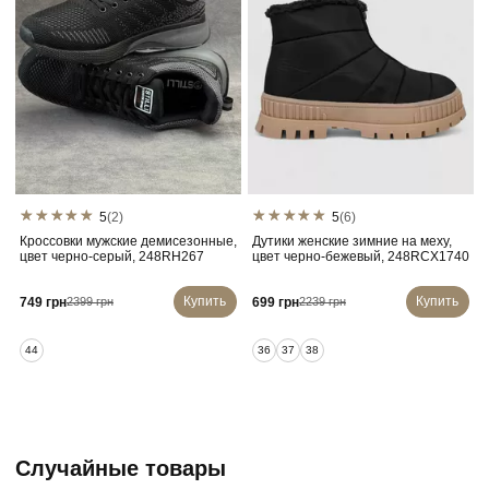
5
(2)
5
(6)
Кроссовки мужские демисезонные,
Дутики женские зимние на меху,
цвет черно-серый, 248RH267
цвет черно-бежевый, 248RCX1740
Купить
Купить
749 грн
699 грн
2399 грн
2239 грн
44
36
37
38
Случайные товары