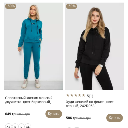
-69%
-69%
5
(1)
Спортивный костюм женский
двухнитка, цвет бирюзовый,
Худи женский на флисе, цвет
214R1419-003
черный, 242R053
Купить
649 грн
2079 грн
Купить
586 грн
1879 грн
XS
S
L
XL