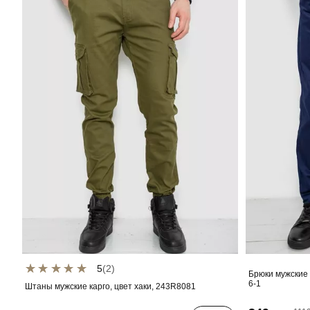
5
(2)
Брюки мужские 
6-1
Штаны мужские карго, цвет хаки, 243R8081