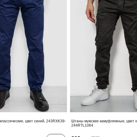
классические, цвет синий, 243RXK39-
Штаны мужские камуфляжные, цвет х
244RTL1064