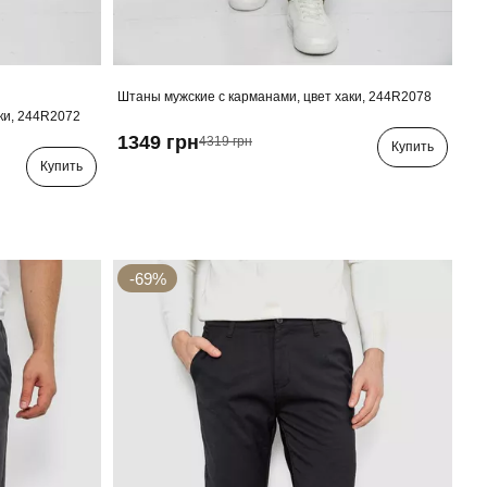
Штаны мужские с карманами, цвет хаки, 244R2078
ки, 244R2072
1349 грн
4319 грн
Купить
Купить
-69%