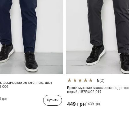
5
(2)
классические однотонные, цвет
6-006
Брюки мужские классические однотон
серый, 157RU02-017
9 грн
Купить
449 грн
1439 грн