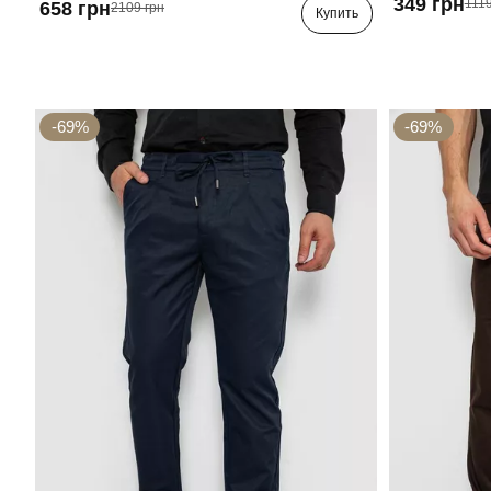
349 грн
1119
658 грн
2109 грн
Купить
-69%
-69%