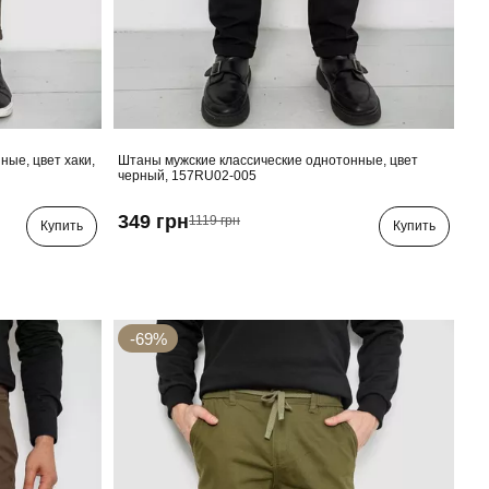
ные, цвет хаки,
Штаны мужские классические однотонные, цвет
черный, 157RU02-005
349 грн
1119 грн
Купить
Купить
-69%