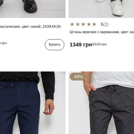
5
(2)
лассические, цвет синий, 243RXK39-
Штаны мужские с карманами, цвет ха
 грн
1349 грн
4319 грн
Купить
-69%