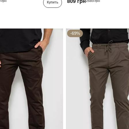
809 грн
 грн
2589 грн
Купить
-69%