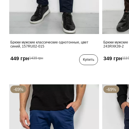
Брюки мужские классические однотонные, цвет
Брюки мужские 
синий, 157RU02-015
243RXK39-2
449 грн
349 грн
1439 грн
1119
Купить
-69%
-69%