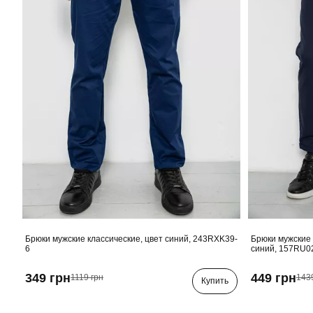
Брюки мужские классические, цвет синий, 243RXK39-
Брюки мужские 
6
синий, 157RU0
349 грн
449 грн
1119 грн
143
Купить