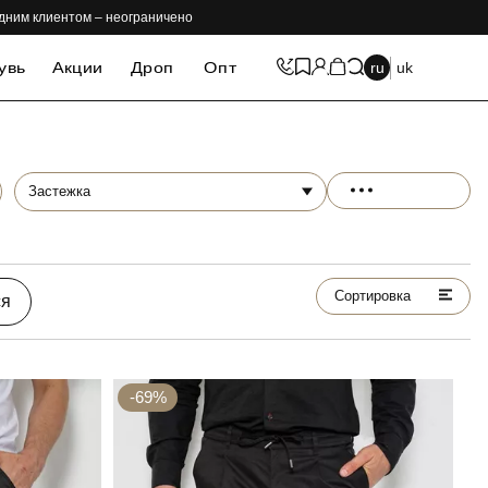
одним клиентом – неограничено
увь
Акции
Дроп
Опт
ru
uk
Застежка
Сортировка
ся
-69%