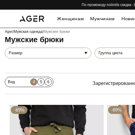
По промокоду nolimits скидка
Женщинам
Мужчинам
Нови
Ager
/
Мужская одежда
/
Мужские брюки
Мужские брюки
Размер
Группа цвета
Вид
4
5
6
Зарегистрированн
-69%
-69%