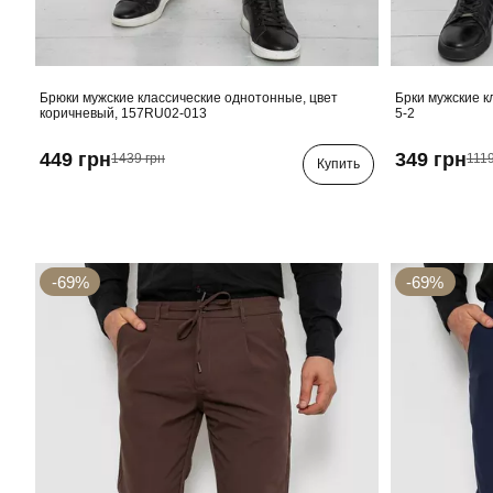
Брюки мужские классические однотонные, цвет
Брки мужские к
коричневый, 157RU02-013
5-2
449 грн
349 грн
1439 грн
1119
Купить
-69%
-69%