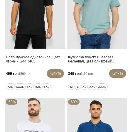
Поло мужское однотонное, цвет
Футболка мужская базовая
черный, 244R465
бельевая, цвет оливковый,
244R121
Купить
Купить
499 грн
349 грн
1599 грн
1119 грн
7XL
XXXL
4XL
5XL
6XL
M
L
XL
XXL
XXXL
-69%
-69%