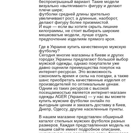
беспроигрышный вариант. Такие модели
визуально «вытягивают» фигуру и делают
плечи шире;
футболки средней длины зрительно
увеличивают рост, а длинные, наоборот,
делают фигуру более приземистой.
И еще — если вы хотите скрыть лишние
килограммы, не стоит выбирать широкие
мешковатые модели, лучше отдать
предпочтение изделиям прямого кроя.
Где в Украине купить качественную мужскую
футболку?
Сегодня многие магазины в Киеве и других
городах Украины предлагают большой выбор
мужской одежды, однако покупатели уже
давно оценили преимущества покупок на
интернет-ресурсах. Это возможность
сэкономить время и силы на поездки, а также
шанс приобретать качественные изделия от
производителей по оптимальным ценам.
Одним из таких ресурсов с высокой
посещаемостью является интернет-магазин
одежды AGER (Украина) — у нас вы можете
купить мужские футболки онлайн по
выгодным ценам и заказать доставку в Киев,
Днепр, Одессу, другие населенные пункты.
В нашем магазине представлен обширный
каталог стильных мужских футболок разных
размеров. Каждая представленная модель на
нашем сайте имеет подробное описание,