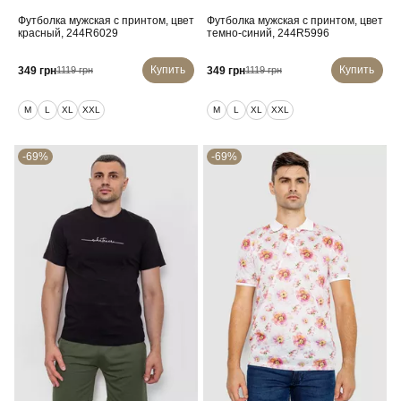
Футболка мужская с принтом, цвет
Футболка мужская с принтом, цвет
красный, 244R6029
темно-синий, 244R5996
Купить
Купить
349 грн
349 грн
1119 грн
1119 грн
M
L
XL
XXL
M
L
XL
XXL
-69%
-69%