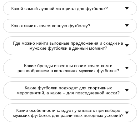
Какой самый лучший материал для футболок?
Как отличить качественную футболку?
Где можно найти выгодные предложения и скидки на
мужские футболки в данный момент?
Какие бренды известны своим качеством и
разнообразием в коллекциях мужских футболок?
Какие футболки подходят для спортивных
мероприятий, а какие – для повседневной носки?
Какие особенности следует учитывать при выборе
мужских футболок для различных погодных условий?