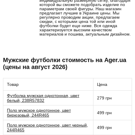
индивидуальную размерную сетку, благодаря
которой вы сможете подобрать изделие по
параметрам своей фигуры. Наш магазин
предлагает лучшие в Украине цены. Мы
регулярно проводим акции, предлагаем
скидки, с которыми цена той или иной
футболки будет еще ниже. Вся одежда
характеризуется высоким качеством
материалов и пошива, актуальным дизайном.
Мужские футболки стоимость на Ager.ua
(цены на август 2026)
Товар
Цена
Футболка мужская однотонная, цвет
279 грн
белый, 238R57832
Поло мужское однотонное, цвет
499 грн
бирюзовый, 244R465
Поло мужское однотонное, цвет черный,
499 грн
244R465