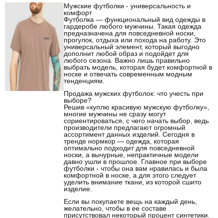
Мужские футболки - универсальность и
комфорт
Футболка — функциональный вид одежды в
гардеробе любого мужчины. Такая одежда
предназначена для повседневной носки,
прогулок, отдыха или похода на работу. Это
универсальный элемент, который выгодно
дополнит любой образ и подойдет для
любого сезона. Важно лишь правильно
выбрать модель, которая будет комфортной в
носке и отвечать современным модным
тенденциям.
Продажа мужских футболок: что учесть при
выборе?
Решив «куплю красивую мужскую футболку»,
многие мужчины не сразу могут
сориентироваться, с чего начать выбор, ведь
производители предлагают огромный
ассортимент данных изделий. Сегодня в
тренде нормкор — одежда, которая
оптимально подходит для повседневной
носки, а вычурные, непрактичные модели
давно ушли в прошлое. Главное при выборе
футболки - чтобы она вам нравилась и была
комфортной в носке, а для этого следует
уделить внимание ткани, из которой сшито
изделие.
Если вы покупаете вещь на каждый день,
желательно, чтобы в ее составе
присутствовал некоторый процент синтетики.