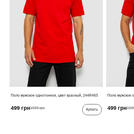
Поло мужское однотонное, цвет красный, 244R465
Поло мужское о
499 грн
499 грн
1599 грн
159
Купить