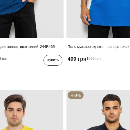
днотонное, цвет синий, 244R465
Поло мужское однотонное, цвет элек
499 грн
9 грн
1599 грн
Купить
-69%