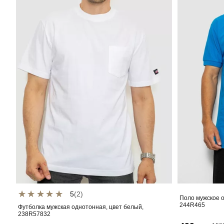
5
(2)
Поло мужское о
244R465
Футболка мужская однотонная, цвет белый,
238R57832