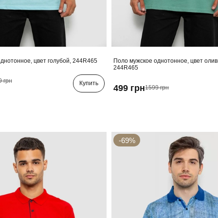
днотонное, цвет голубой, 244R465
Поло мужское однотонное, цвет олив
244R465
9 грн
Купить
499 грн
1599 грн
-69%