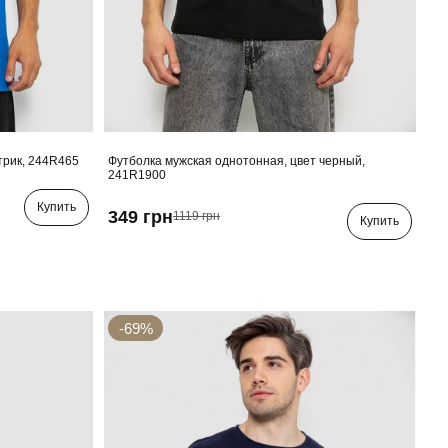
трик, 244R465
Футболка мужская однотонная, цвет черный,
241R1900
Купить
349 грн
1119 грн
Купить
-69%