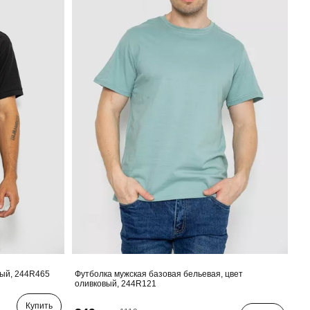
ный, 244R465
Футболка мужская базовая бельевая, цвет
оливковый, 244R121
Купить