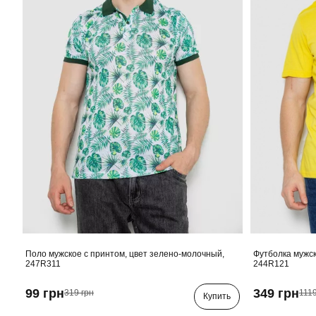
Поло мужское с принтом, цвет зелено-молочный,
Футболка мужск
247R311
244R121
99 грн
349 грн
319 грн
1119
Купить