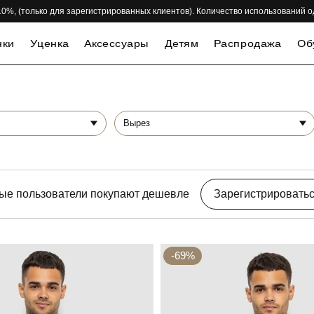
 -10%, (только для зарегистрированных клиентов). Количество использований 
нки
Уценка
Аксессуары
Детям
Распродажа
Об
Вырез
ые пользователи покупают дешевле
Зарегистрировать
-69%