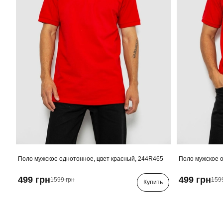
Поло мужское однотонное, цвет красный, 244R465
Поло мужское о
499 грн
499 грн
1599 грн
159
Купить