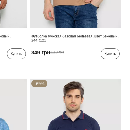
ковый,
Футболка мужская базовая бельевая, цвет бежевый,
244R121
349 грн
1119 грн
Купить
Купить
-69%