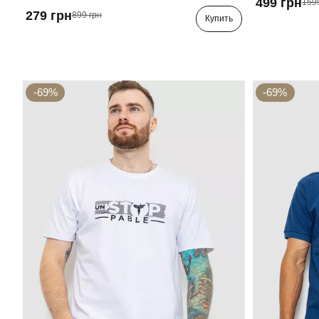
499 грн
159
279 грн
899 грн
Купить
-69%
-69%