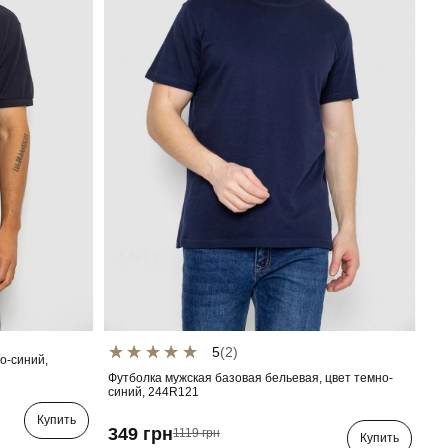
5
(2)
о-синий,
Футболка мужская базовая бельевая, цвет темно-
синий, 244R121
Купить
349 грн
1119 грн
Купить