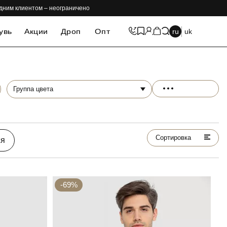
одним клиентом – неограничено
увь
Акции
Дроп
Опт
ru
uk
Группа цвета
Сортировка
ся
-69%