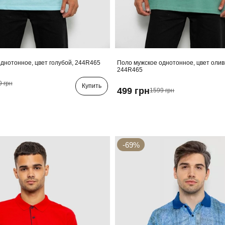
днотонное, цвет голубой, 244R465
Поло мужское однотонное, цвет олив
244R465
9 грн
Купить
499 грн
1599 грн
-69%