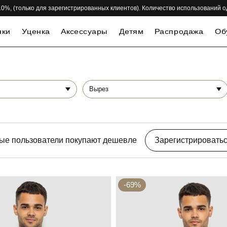
 -10%, (только для зарегистрированных клиентов). Количество использований 
нки
Уценка
Аксессуары
Детям
Распродажа
Об
Вырез
ые пользователи покупают дешевле
Зарегистрировать
-69%