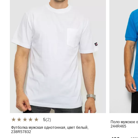
5
(2)
Поло мужское о
244R465
Футболка мужская однотонная, цвет белый,
238R57832