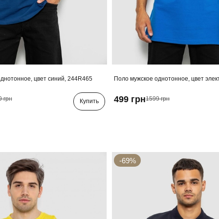
днотонное, цвет синий, 244R465
Поло мужское однотонное, цвет элек
499 грн
9 грн
1599 грн
Купить
-69%