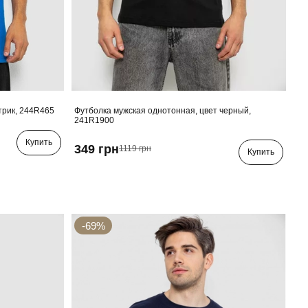
трик, 244R465
Футболка мужская однотонная, цвет черный,
241R1900
Купить
349 грн
1119 грн
Купить
-69%