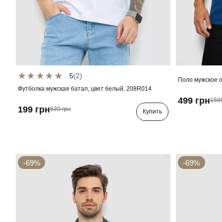
5
(2)
Поло мужское о
Футболка мужская батал, цвет белый, 208R014
499 грн
159
199 грн
639 грн
Купить
-69%
-69%