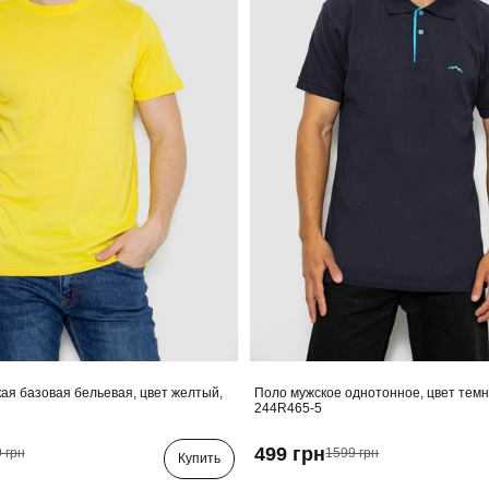
ая базовая бельевая, цвет желтый,
Поло мужское однотонное, цвет темн
244R465-5
499 грн
 грн
1599 грн
Купить