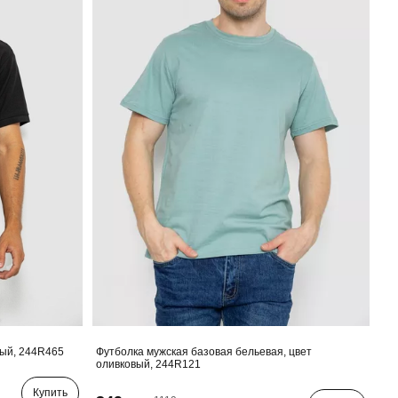
ный, 244R465
Футболка мужская базовая бельевая, цвет
оливковый, 244R121
Купить