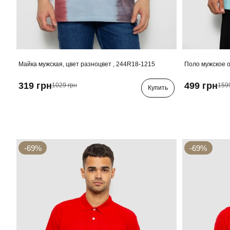
Майка мужская, цвет разноцвет , 244R18-1215
Поло мужское о
319 грн
499 грн
1029 грн
159
Купить
-69%
-69%