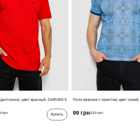
днотонное, цвет красный, 244R465-5
Поло мужское с принтом, цвет синий
99 грн
9 грн
319 грн
Купить