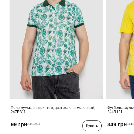
Поло мужское с принтом, цвет зелено-молочный,
Футболка мужск
247R311
244R121
99 грн
349 грн
319 грн
1119
Купить