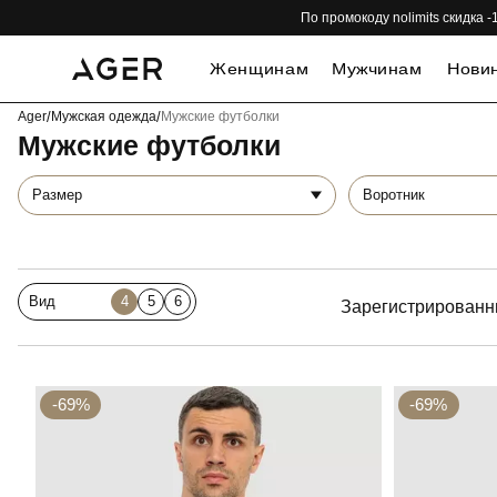
По промокоду nolimits скидка
Женщинам
Мужчинам
Нови
Ager
/
Мужская одежда
/
Мужские футболки
Мужские футболки
Размер
Воротник
Вид
4
5
6
Зарегистрированн
-69%
-69%