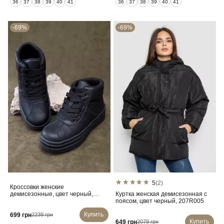
36
37
38
39
40
41
36
37
38
39
40
41
-69%
-69%
5
(2)
Кроссовки женские
демисезонные, цвет черный,
Куртка женская демисезонная с
248RWA160
поясом, цвет черный, 207R005
Купить
699 грн
2239 грн
Купить
649 грн
2079 грн