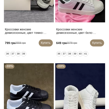
Кроссовки женские
Кроссовки женские
демисезонные, цвет темно-
демисезонные, цвет бело-
серый, 248RCX1520
черный, 248RHB640
Купить
Купить
799 грн
649 грн
2559 грн
2079 грн
36
37
38
39
36
37
38
39
40
41
-69%
-69%