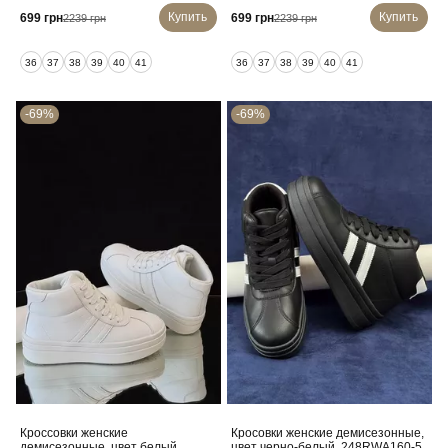
Купить
Купить
699 грн
699 грн
2239 грн
2239 грн
36
37
38
39
40
41
36
37
38
39
40
41
-69%
-69%
Кроссовки женские
Кросовки женские демисезонные,
демисезонные, цвет белый,
цвет черно-белый, 248RWA160-5