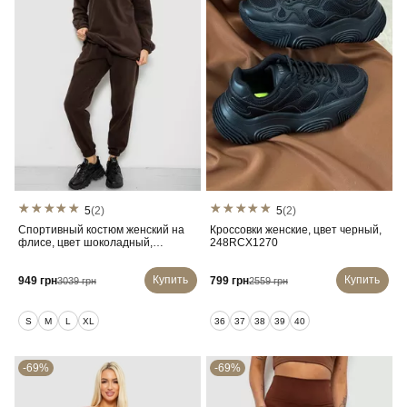
5
(2)
5
(2)
Спортивный костюм женский на
Кроссовки женские, цвет черный,
флисе, цвет шоколадный,
248RCX1270
241R2007
Купить
Купить
949 грн
799 грн
3039 грн
2559 грн
S
M
L
XL
36
37
38
39
40
-69%
-69%