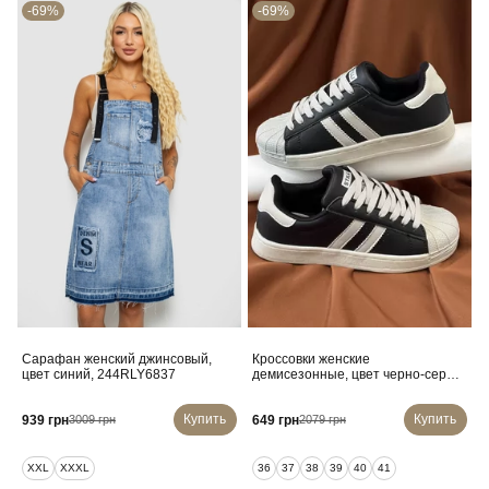
-69%
-69%
Сарафан женский джинсовый,
Кроссовки женские
цвет синий, 244RLY6837
демисезонные, цвет черно-серый,
248RHB640
Купить
Купить
939 грн
649 грн
3009 грн
2079 грн
XXL
XXXL
36
37
38
39
40
41