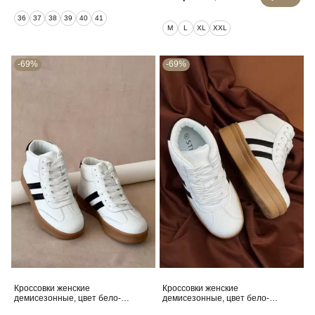
36
37
38
39
40
41
M
L
XL
XXL
-69%
-69%
Кроссовки женские
Кроссовки женские
демисезонные, цвет бело-
демисезонные, цвет бело-
черный, 248RSD20-7
черный, 248RWA160-3