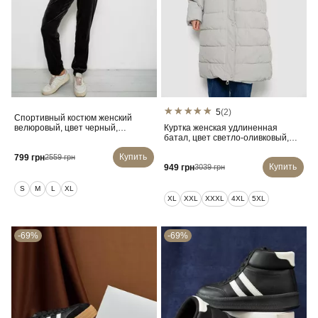
5
(2)
Спортивный костюм женский
велюровый, цвет черный,
Куртка женская удлиненная
257R4122
батал, цвет светло-оливковый,
207R006-1
Купить
799 грн
2559 грн
Купить
949 грн
3039 грн
S
M
L
XL
XL
XXL
XXXL
4XL
5XL
-69%
-69%