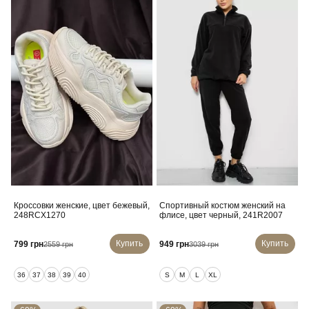
Кроссовки женские, цвет бежевый,
Спортивный костюм женский на
248RCX1270
флисе, цвет черный, 241R2007
Купить
Купить
799 грн
949 грн
2559 грн
3039 грн
36
37
38
39
40
S
M
L
XL