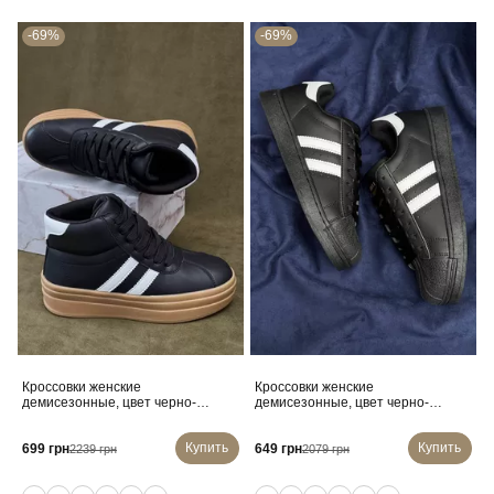
-69%
-69%
Кроссовки женские
Кроссовки женские
демисезонные, цвет черно-
демисезонные, цвет черно-
белый, 248RWA160
белый, 248RHB640
Купить
Купить
699 грн
649 грн
2239 грн
2079 грн