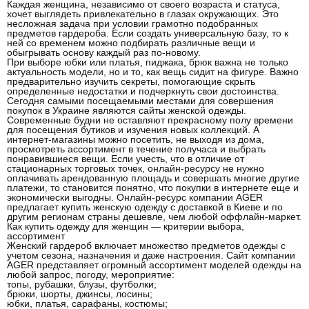
Каждая женщина, независимо от своего возраста и статуса,
хочет выглядеть привлекательно в глазах окружающих. Это
несложная задача при условии грамотно подобранных
предметов гардероба. Если создать универсальную базу, то к
ней со временем можно подбирать различные вещи и
обыгрывать основу каждый раз по-новому.
При выборе юбки или платья, пиджака, брюк важна не только
актуальность модели, но и то, как вещь сидит на фигуре. Важно
предварительно изучить секреты, помогающие скрыть
определенные недостатки и подчеркнуть свои достоинства.
Сегодня самыми посещаемыми местами для совершения
покупок в Украине являются сайты женской одежды.
Современные будни не оставляют прекрасному полу времени
для посещения бутиков и изучения новых коллекций. А
интернет-магазины можно посетить, не выходя из дома,
просмотреть ассортимент в течение получаса и выбрать
понравившиеся вещи. Если учесть, что в отличие от
стационарных торговых точек, онлайн-ресурсу не нужно
оплачивать арендованную площадь и совершать многие другие
платежи, то становится понятно, что покупки в интернете еще и
экономически выгодны. Онлайн-ресурс компании AGER
предлагает купить женскую одежду с доставкой в Киеве и по
другим регионам страны дешевле, чем любой оффлайн-маркет.
Как купить одежду для женщин — критерии выбора,
ассортимент
Женский гардероб включает множество предметов одежды с
учетом сезона, назначения и даже настроения. Сайт компании
AGER представляет огромный ассортимент моделей одежды на
любой запрос, погоду, мероприятие:
топы, рубашки, блузы, футболки;
брюки, шорты, джинсы, лосины;
юбки, платья, сарафаны, костюмы;