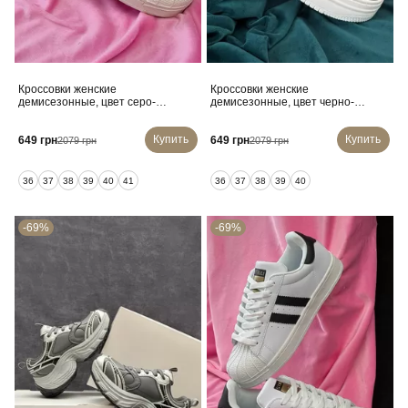
Кроссовки женские
Кроссовки женские
демисезонные, цвет серо-
демисезонные, цвет черно-
бежевый, 248RHB640
белый, 248RBL21
Купить
Купить
649 грн
649 грн
2079 грн
2079 грн
36
37
38
39
40
41
36
37
38
39
40
-69%
-69%