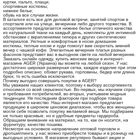
куртки, пальто, плащи;
спортивные костюмы;
нижнее белье;
обувь на все случаи жизни.
В каталоге есть все для деловой встречи, занятий спортом в
спортзале или на улице, вечеринки либо другого торжества. В
ассортименте предлагается нижнее белье отличного качества
из натуральной ткани на каждый день, комплекты для интимной
обстановки с вкраплениями гипюра и других синтетических
материалов. Уютные и комфортные в носке домашние
костюмы, теплые носки и худи помогут вам скоротать зимний
вечер с чашкой кофе. Элегантные вечерние платья разных
фасонов представят вас в выгодном свете на любой вечеринке.
Заказать онлайн одежду, купить женские вещи в интернет-
магазине AGER (Украина) вы можете на любой сезон. У нас
достаточно широкая размерная сетка, каждое изделие при этом
подробно описано: обхват рукава, горловины, бедер или длина
брюк, то есть ошибка исключается.
Почему выгодно совершать покупки в AGER?
Мы уважаем наших клиентов, поэтому к выбору ассортимента
относимся со всей серьезностью. Во-первых, мы изучаем спрос
и требования потребителей, во-вторых, учитываем модные
тенденции. Не последним фактором при подборе товара
является его качество. Наш интернет-магазин предлагает
продукцию в широком ценовом диапазоне, чтобы все женщины
могли себе позволить покупку желаемой вещи. Мы подбираем
не только красивые, но и удобные предметы гардероба.
Обращаем внимание на материал, на то, как он носится, на
фурнитуру, качество пошива.
Несмотря на основное направление оптовой торговли и
дропшиппинга, у нас можно приобрести товары и в розницу на
выгодных условиях. В магазине регулярно бывают акции и