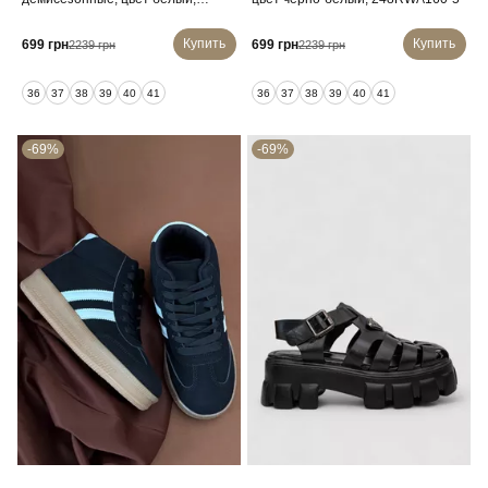
248RWA160
Купить
Купить
699 грн
699 грн
2239 грн
2239 грн
36
37
38
39
40
41
36
37
38
39
40
41
-69%
-69%