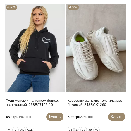
-69%
-69%
Худи женский на тонком флисе,
Кроссовки женские текстиль, цвет
цвет черный, 238R57162-10
бежевый, 248RCX1260
Купить
Купить
457 грн
699 грн
1469 грн
2239 грн
M
L
XL
XXL
36
37
38
39
40