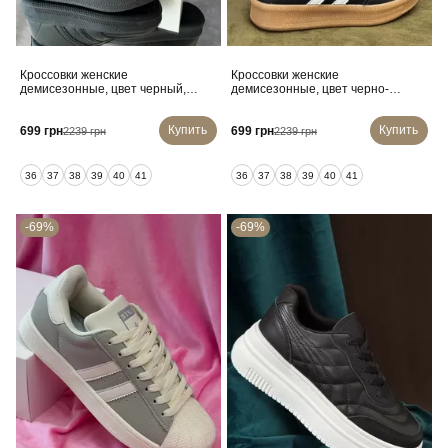
Кроссовки женские
Кроссовки женские
демисезонные, цвет черный,
демисезонные, цвет черно-
248RSD20
белый, 248RSD20-3
Купить
Купить
699 грн
699 грн
2239 грн
2239 грн
36
37
38
39
40
41
36
37
38
39
40
41
-69%
-69%