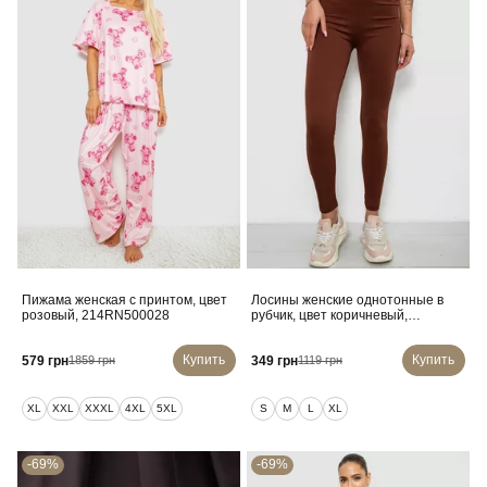
Пижама женская с принтом, цвет
Лосины женские однотонные в
розовый, 214RN500028
рубчик, цвет коричневый,
214RU200
Купить
Купить
579 грн
349 грн
1859 грн
1119 грн
XL
XXL
XXXL
4XL
5XL
S
M
L
XL
-69%
-69%