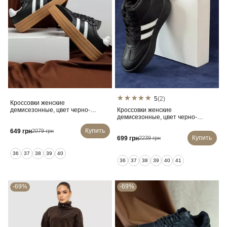
5
(2)
Кроссовки женские
демисезонные, цвет черно-
Кроссовки женские
бежевый, 248RCX1580-3
демисезонные, цвет черно-
белый, 248RSD20
Купить
649 грн
2079 грн
Купить
699 грн
2239 грн
36
37
38
39
40
36
37
38
39
40
41
-69%
-69%