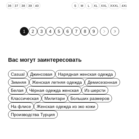
36
37
38
39
40
S
M
L
XL
XXL
XXXL
4XL
5XL
1
2
3
4
5
6
7
8
9
Вас могут заинтересовать
Casual
Джинсовая
Нарядная женская одежда
Зимняя
Женская летняя одежда
Демисезонная
Белая
Чёрная одежда женская
Из шерсти
Классическая
Милитари
Больших размеров
На флисе
Женская одежда из эко кожи
Производства Турция