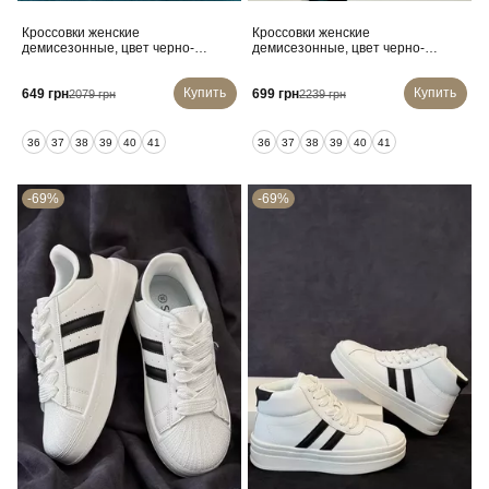
Кроссовки женские
Кроссовки женские
демисезонные, цвет черно-
демисезонные, цвет черно-
бежевый, 248RBK10
белый, 248RSD20-6
Купить
Купить
649 грн
699 грн
2079 грн
2239 грн
36
37
38
39
40
41
36
37
38
39
40
41
-69%
-69%