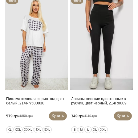
-69%
-69%
Пижама женская с принтом, цвет
Лосины женские однотонные в
белый, 214RN500030
рубчик, цвет черный, 214R0009
Купить
Купить
579 грн
349 грн
1859 грн
1119 грн
XL
XXL
XXXL
4XL
5XL
S
M
L
XL
XXL