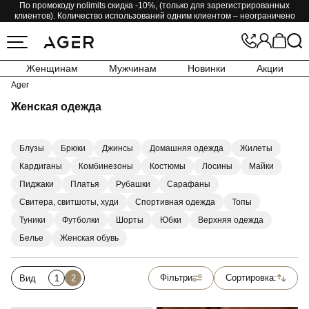
По промокоду nolimits скидка -10%, (только для зарегистрированных
клиентов). Количество использований одним клиентом – неограничено
Женщинам
Мужчинам
Новинки
Акции
Ager
Женская одежда
Блузы
Брюки
Джинсы
Домашняя одежда
Жилеты
Кардиганы
Комбинезоны
Костюмы
Лосины
Майки
Пиджаки
Платья
Рубашки
Сарафаны
Свитера, свитшоты, худи
Спортивная одежда
Топы
Туники
Футболки
Шорты
Юбки
Верхняя одежда
Белье
Женская обувь
Фільтри
Сортировка:
Вид
1
2