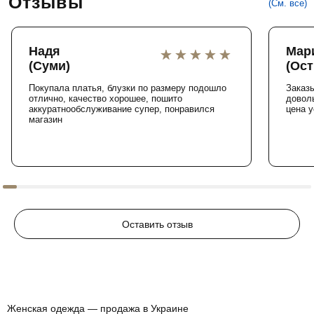
Отзывы
(См. все)
Надя
Мар
(Суми)
(Ост
Покупала платья, блузки по размеру подошло
Заказы
отлично, качество хорошее, пошито
доволь
аккуратнообслуживание супер, понравился
цена у
магазин
Оставить отзыв
Женская одежда — продажа в Украине