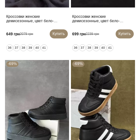
Кроссовки женские
Кроссовки женские
демисезонные, цвет бело-
демисезонные, цвет бело-
черный, 248RBK10
черный, 248RWA160
Купить
Купить
649 грн
699 грн
2079 грн
2239 грн
36
37
38
39
40
41
36
37
38
39
40
41
-69%
-69%