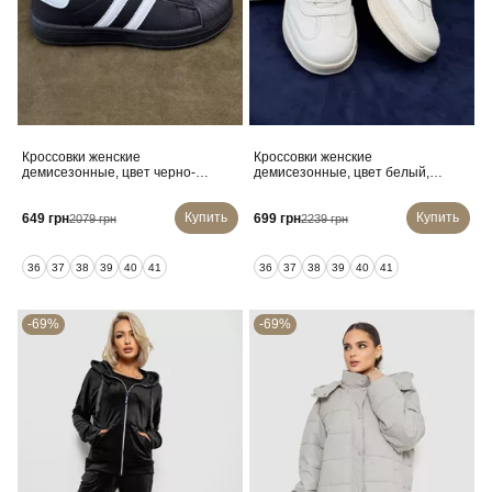
Кроссовки женские
Кроссовки женские
демисезонные, цвет черно-
демисезонные, цвет белый,
белый, 248RBK10
248RSD20
Купить
Купить
649 грн
699 грн
2079 грн
2239 грн
36
37
38
39
40
41
36
37
38
39
40
41
-69%
-69%