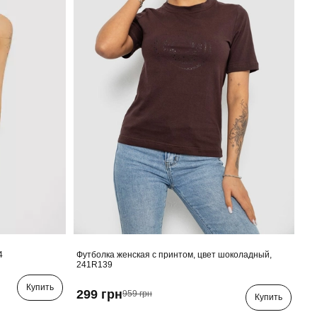
4
Футболка женская с принтом, цвет шоколадный,
241R139
Купить
299 грн
959 грн
Купить