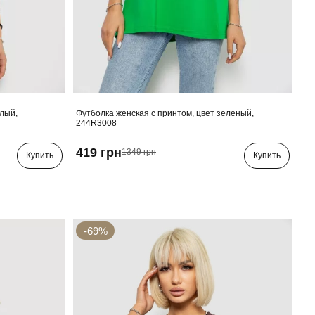
елый,
Футболка женская с принтом, цвет зеленый,
244R3008
419 грн
1349 грн
Купить
Купить
-69%