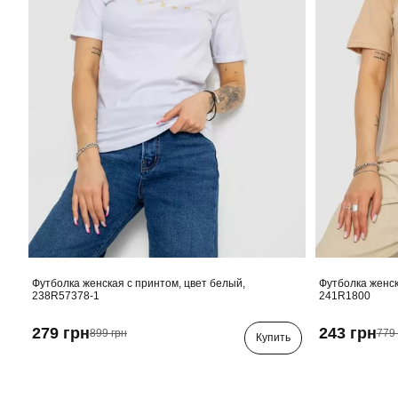
Футболка женская с принтом, цвет белый,
Футболка женск
238R57378-1
241R1800
279 грн
243 грн
899 грн
779 
Купить