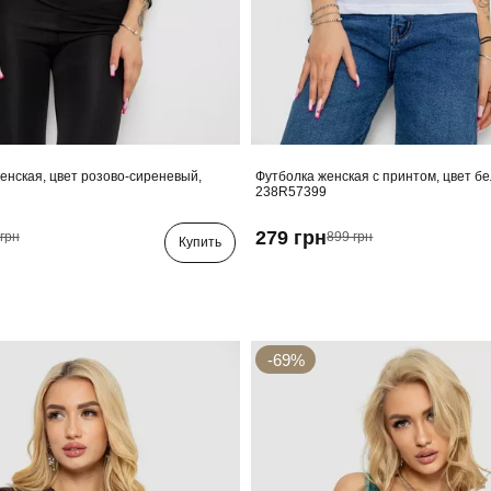
енская, цвет розово-сиреневый,
Футболка женская с принтом, цвет б
238R57399
279 грн
грн
899 грн
Купить
-69%