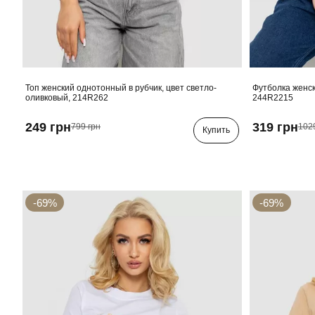
Топ женский однотонный в рубчик, цвет светло-
Футболка женск
оливковый, 214R262
244R2215
249 грн
319 грн
799 грн
102
Купить
-69%
-69%