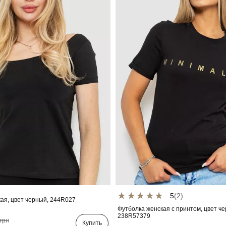
5
(2)
ая, цвет черный, 244R027
Футболка женская с принтом, цвет ч
238R57379
грн
Купить