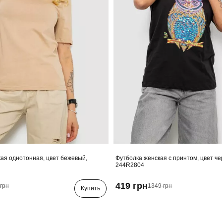
ая однотонная, цвет бежевый,
Футболка женская с принтом, цвет ч
244R2804
419 грн
грн
1349 грн
Купить