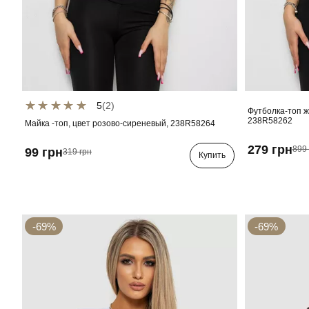
5
(2)
Футболка-топ ж
238R58262
Майка -топ, цвет розово-сиреневый, 238R58264
279 грн
899 
99 грн
319 грн
Купить
-69%
-69%