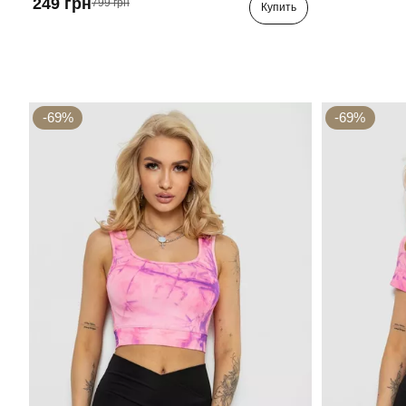
249 грн
799 грн
Купить
-69%
-69%