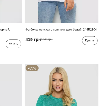
черный,
Футболка женская с принтом, цвет белый, 244R2804
419 грн
1349 грн
Купить
Купить
-69%