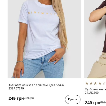
Футболка женская с принтом, цвет белый,
238R57379
Футболка женск
241R1800
249 грн
799 грн
Купить
249 грн
799 