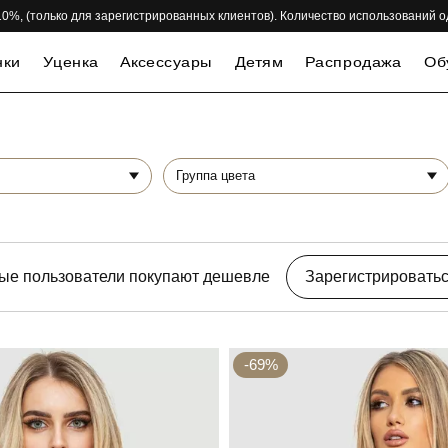
 -10%, (только для зарегистрированных клиентов). Количество использований 
нки
Уценка
Аксессуары
Детям
Распродажа
Об
Группа цвета
ые пользователи покупают дешевле
Зарегистрировать
-69%