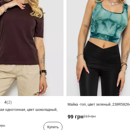
4
(2)
Майка -топ, цвет зеленый, 238R5826
ая однотонная, цвет шоколадный,
99 грн
319 грн
грн
Купить