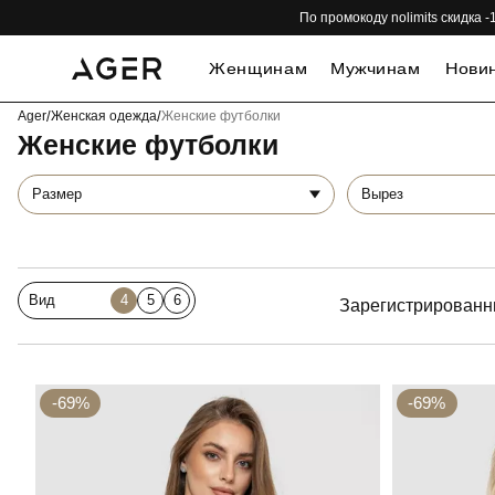
По промокоду nolimits скидка
Женщинам
Мужчинам
Нови
Ager
/
Женская одежда
/
Женские футболки
Женские футболки
Размер
Вырез
Вид
4
5
6
Зарегистрированн
-69%
-69%