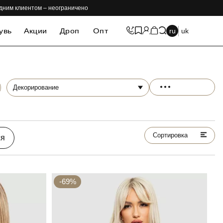
одним клиентом – неограничено
увь
Акции
Дроп
Опт
ru
uk
Декорирование
Сортировка
ся
-69%