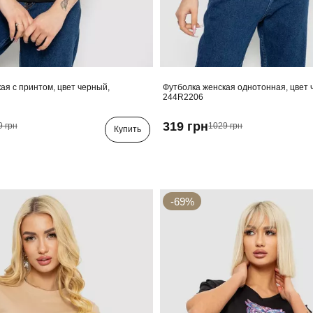
ая с принтом, цвет черный,
Футболка женская однотонная, цвет 
244R2206
319 грн
9 грн
1029 грн
Купить
-69%