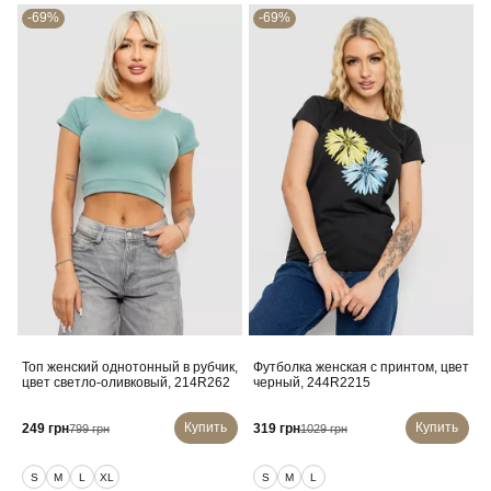
-69%
-69%
Топ женский однотонный в рубчик,
Футболка женская с принтом, цвет
цвет светло-оливковый, 214R262
черный, 244R2215
Купить
Купить
249 грн
319 грн
799 грн
1029 грн
S
M
L
XL
S
M
L