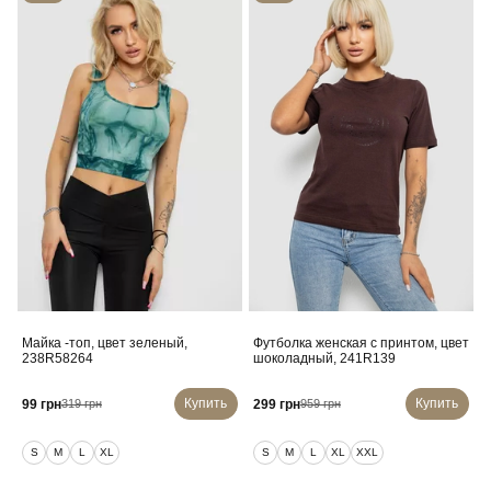
Майка -топ, цвет зеленый,
Футболка женская с принтом, цвет
238R58264
шоколадный, 241R139
Купить
Купить
99 грн
299 грн
319 грн
959 грн
S
M
L
XL
S
M
L
XL
XXL