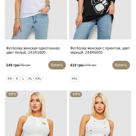
Футболка женская однотонная,
Футболка женская с принтом, цвет
цвет белый, 241R1800
черный, 244R6005
Купить
Купить
249 грн
419 грн
799 грн
1349 грн
XS
S
L
XL
XXL
XXL
-69%
-69%