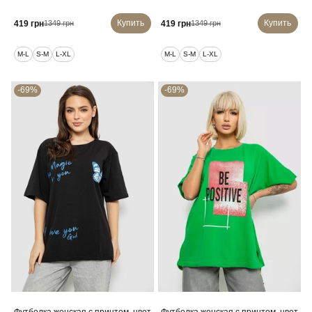
Купить
Купить
419 грн
419 грн
1349 грн
1349 грн
M-L
S-M
L-XL
M-L
S-M
L-XL
-69%
-69%