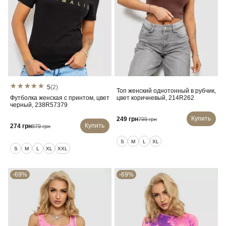
5
(2)
Топ женский однотонный в рубчик,
Футболка женская с принтом, цвет
цвет коричневый, 214R262
черный, 238R57379
Купить
249 грн
799 грн
Купить
274 грн
879 грн
S
M
L
XL
S
M
L
XL
XXL
-69%
-69%