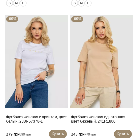
S
M
L
S
M
L
-69%
-69%
Футболка женская с принтом, цвет
Футболка женская однотонная,
белый, 238R57378-1
цвет бежевый, 241R1800
Купить
Купить
279 грн
243 грн
899 грн
779 грн