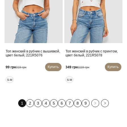
Топ женский в рубчик с вышивкой,
Топ женский в рубчик с принтом,
цвет белый, 221R5076
цвет белый, 221R5078
Купить
Купить
99 грн
349 грн
319 грн
1119 грн
S-M
S-M
1
2
3
4
5
6
7
8
9