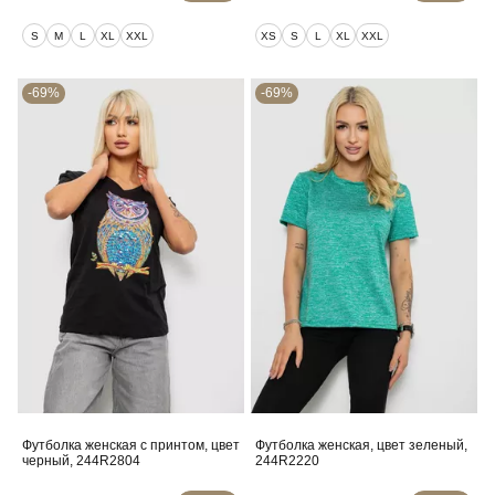
S
M
L
XL
XXL
XS
S
L
XL
XXL
-69%
-69%
Футболка женская с принтом, цвет
Футболка женская, цвет зеленый,
черный, 244R2804
244R2220