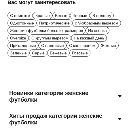
Вас могут заинтересовать
С принтом
Краные
Белые
Черные
В полоску
Однотонные
Патриотические
с V-образным вырезом
Женские футболки больших размеров
Из хлопка
Oversize
С круглым вырезом
На каждый день
Приталенные
С надписью
С капюшоном
Желтые
Зеленые
Серые
Бежевые
Розовые
Новинки категории женские
футболки
Хиты продаж категории женские
футболки