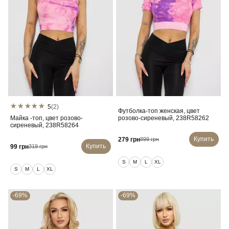
5
(2)
Футболка-топ женская, цвет
Майка -топ, цвет розово-
розово-сиреневый, 238R58262
сиреневый, 238R58264
Купить
279 грн
899 грн
Купить
99 грн
319 грн
S
M
L
XL
S
M
L
XL
-69%
-69%