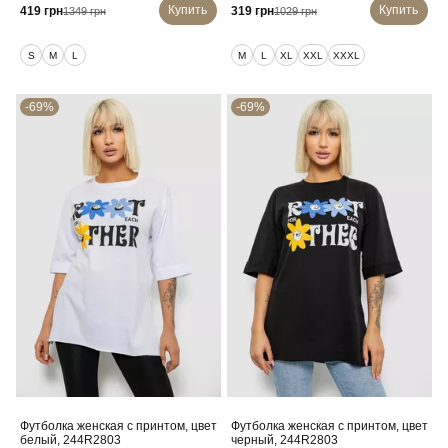
Купить
Купить
419 грн
319 грн
1349 грн
1029 грн
S
M
L
M
L
XL
XXL
XXXL
-69%
-69%
Футболка женская с принтом, цвет
Футболка женская с принтом, цвет
белый, 244R2803
черный, 244R2803