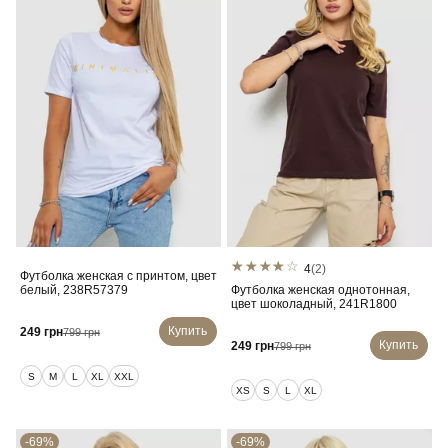
4
(2)
Футболка женская с принтом, цвет
белый, 238R57379
Футболка женская однотонная,
цвет шоколадный, 241R1800
Купить
249 грн
799 грн
Купить
249 грн
799 грн
S
M
L
XL
XXL
XS
S
L
XL
-69%
-69%