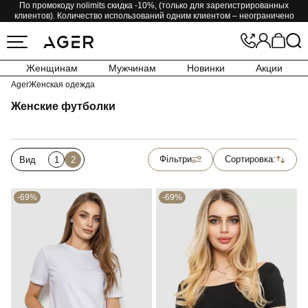
По промокоду nolimits скидка -10%, (только для зарегистрированных
клиентов). Количество использований одним клиентом – неограничено
Женщинам
Мужчинам
Новинки
Акции
Ager
Женская одежда
Женские футболки
Фільтри
Сортировка:
Вид
1
2
-69%
-69%