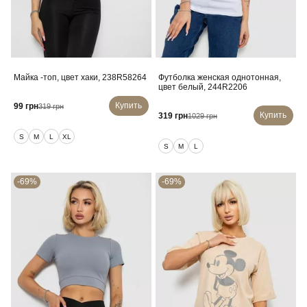
Майка -топ, цвет хаки, 238R58264
Футболка женская однотонная,
цвет белый, 244R2206
Купить
99 грн
319 грн
Купить
319 грн
1029 грн
S
M
L
XL
S
M
L
-69%
-69%