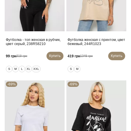
Футболка - топ женская в рубчик,
Футболка женская с принтом, цвет
цвет серый, 238R58210
бежевый, 244R1023
Купить
Купить
99 грн
419 грн
319 грн
1349 грн
S
M
L
XL
XXL
S
M
-69%
-69%