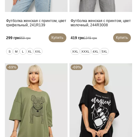
Футболка женская с принтом, цвет
Футболка женская с принтом, цвет
грифельный, 241R139
молочный, 244R3008
Купить
Купить
299 грн
419 грн
959 грн
1349 грн
S
M
L
XL
XXL
XXL
XXXL
4XL
5XL
-69%
-69%