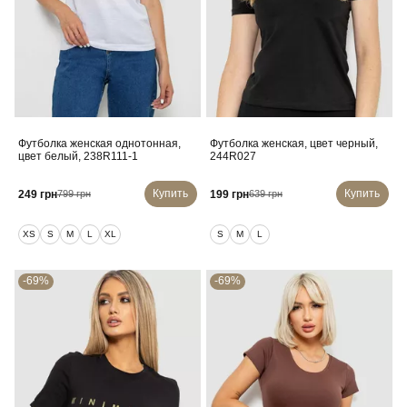
Футболка женская однотонная,
Футболка женская, цвет черный,
цвет белый, 238R111-1
244R027
Купить
Купить
249 грн
199 грн
799 грн
639 грн
XS
S
M
L
XL
S
M
L
-69%
-69%