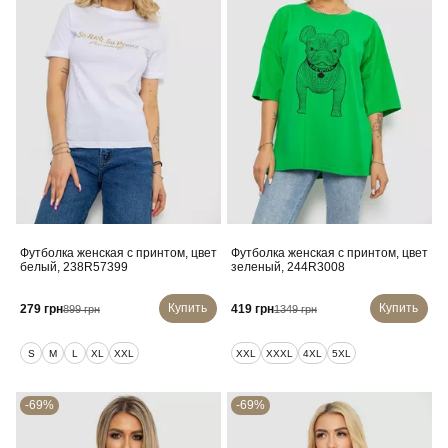
Футболка женская с принтом, цвет
Футболка женская с принтом, цвет
белый, 238R57399
зеленый, 244R3008
Купить
Купить
279 грн
419 грн
899 грн
1349 грн
S
M
L
XL
XXL
XXL
XXXL
4XL
5XL
-69%
-69%