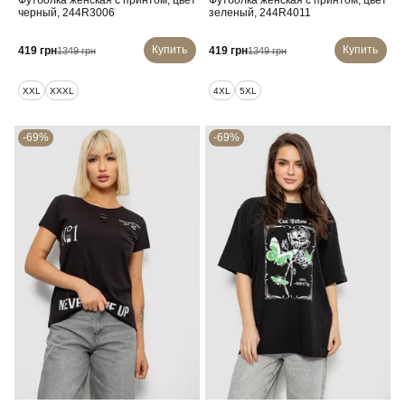
Футболка женская с принтом, цвет
Футболка женская с принтом, цвет
черный, 244R3006
зеленый, 244R4011
Купить
Купить
419 грн
419 грн
1349 грн
1349 грн
XXL
XXXL
4XL
5XL
-69%
-69%