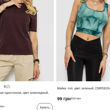
4
(2)
Майка -топ, цвет зеленый, 238R5826
ая однотонная, цвет шоколадный,
99 грн
319 грн
грн
Купить