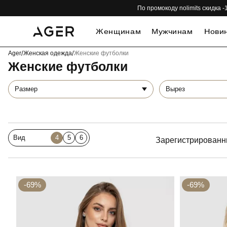
По промокоду nolimits скидка
Женщинам
Мужчинам
Нови
Ager
/
Женская одежда
/
Женские футболки
Женские футболки
Размер
Вырез
Вид
4
5
6
Зарегистрированн
-69%
-69%