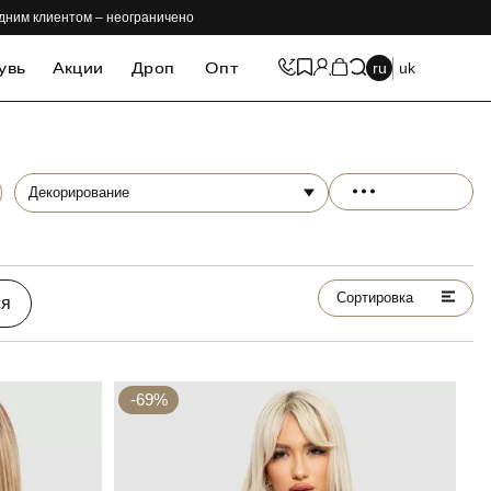
одним клиентом – неограничено
увь
Акции
Дроп
Опт
ru
uk
Декорирование
Сортировка
ся
-69%