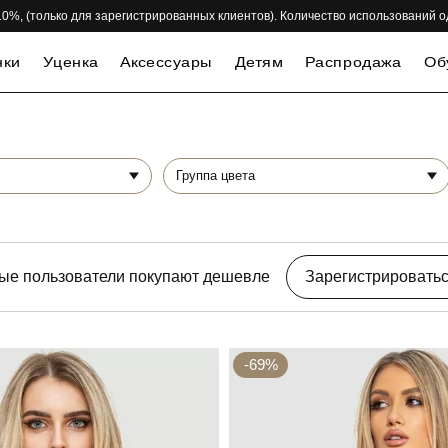
 -10%, (только для зарегистрированных клиентов). Количество использований 
нки
Уценка
Аксессуары
Детям
Распродажа
Об
Группа цвета
ые пользователи покупают дешевле
Зарегистрировать
-69%