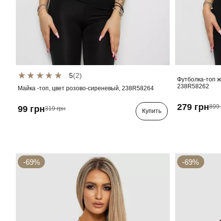
5
(2)
Футболка-топ ж
238R58262
Майка -топ, цвет розово-сиреневый, 238R58264
279 грн
899 
99 грн
319 грн
Купить
-69%
-69%