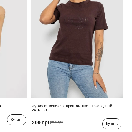
4
Футболка женская с принтом, цвет шоколадный,
241R139
Купить
299 грн
959 грн
Купить