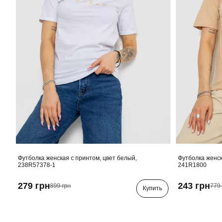
Футболка женская с принтом, цвет белый,
Футболка женск
238R57378-1
241R1800
279 грн
243 грн
899 грн
779 
Купить