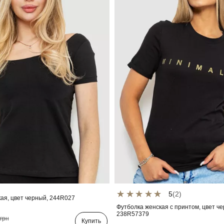
5
(2)
ая, цвет черный, 244R027
Футболка женская с принтом, цвет ч
238R57379
грн
Купить