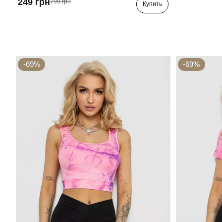
249 грн
799 грн
Купить
-69%
-69%