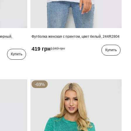
черный,
Футболка женская с принтом, цвет белый, 244R2804
419 грн
1349 грн
Купить
Купить
-69%