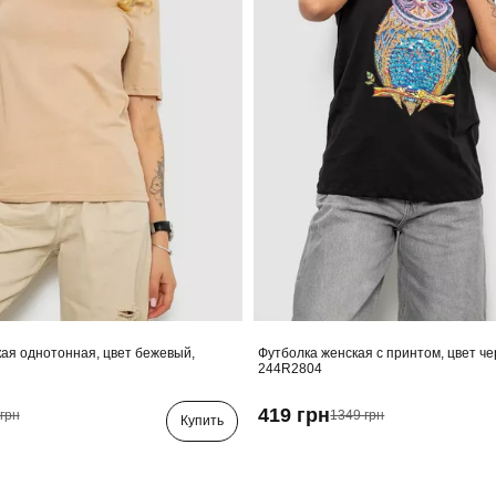
ая однотонная, цвет бежевый,
Футболка женская с принтом, цвет ч
244R2804
419 грн
грн
1349 грн
Купить