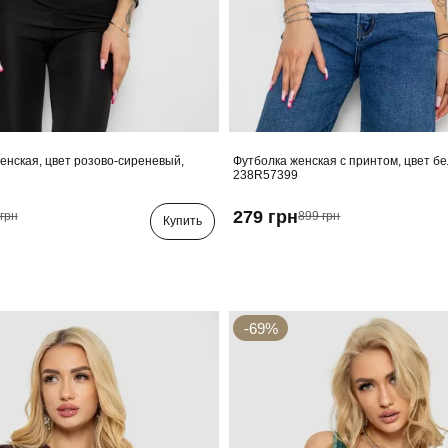
енская, цвет розово-сиреневый,
Футболка женская с принтом, цвет б
238R57399
279 грн
грн
899 грн
Купить
-69%