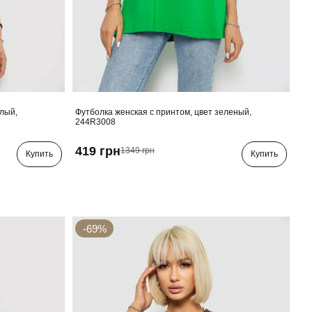
елый,
Футболка женская с принтом, цвет зеленый,
244R3008
419 грн
1349 грн
Купить
Купить
-69%