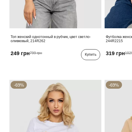
Топ женский однотонный в рубчик, цвет светло-
Футболка женск
оливковый, 214R262
244R2215
249 грн
319 грн
799 грн
102
Купить
-69%
-69%