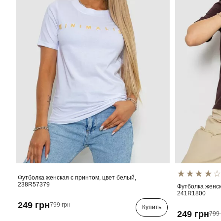
Футболка женская с принтом, цвет белый,
238R57379
Футболка женск
241R1800
249 грн
799 грн
Купить
249 грн
799 