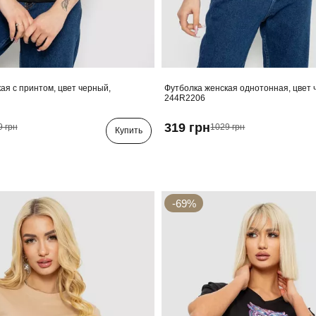
ая с принтом, цвет черный,
Футболка женская однотонная, цвет 
244R2206
319 грн
9 грн
1029 грн
Купить
-69%