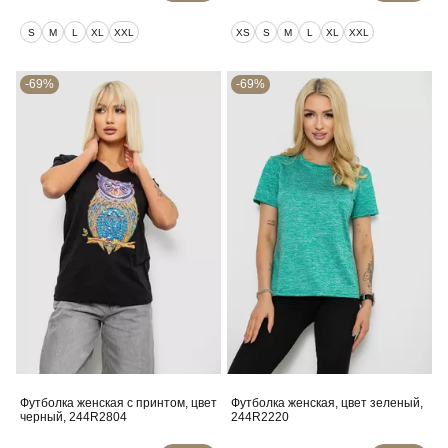
S
M
L
XL
XXL
XS
S
M
L
XL
XXL
-69%
-69%
Футболка женская с принтом, цвет
Футболка женская, цвет зеленый,
черный, 244R2804
244R2220