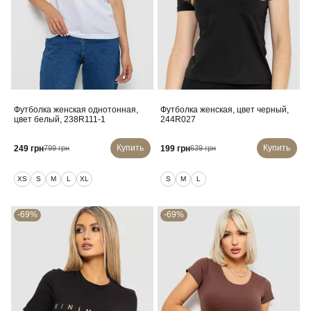
Футболка женская однотонная,
Футболка женская, цвет черный,
цвет белый, 238R111-1
244R027
Купить
Купить
249 грн
199 грн
799 грн
639 грн
XS
S
M
L
XL
S
M
L
-69%
-69%