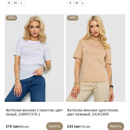
S
M
L
S
M
L
-69%
-69%
Футболка женская с принтом, цвет
Футболка женская однотонная,
белый, 238R57378-1
цвет бежевый, 241R1800
Купить
Купить
279 грн
243 грн
899 грн
779 грн