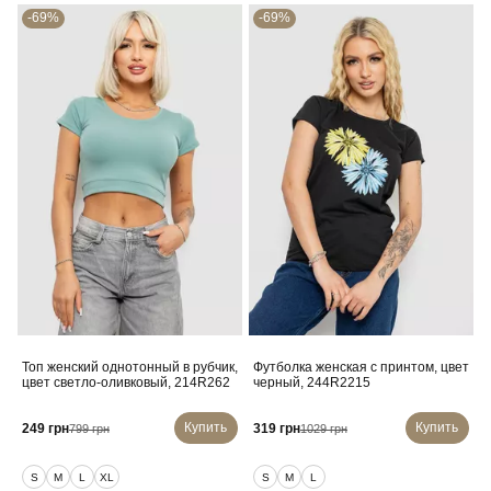
-69%
-69%
Топ женский однотонный в рубчик,
Футболка женская с принтом, цвет
цвет светло-оливковый, 214R262
черный, 244R2215
Купить
Купить
249 грн
319 грн
799 грн
1029 грн
S
M
L
XL
S
M
L