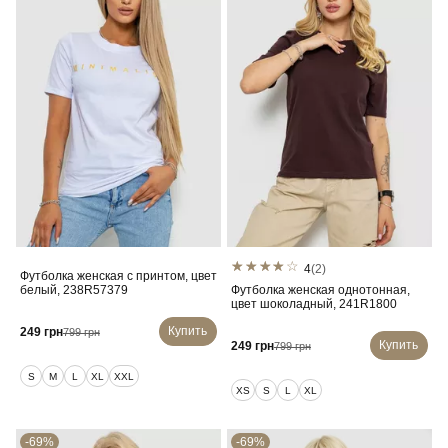
4
(2)
Футболка женская с принтом, цвет
белый, 238R57379
Футболка женская однотонная,
цвет шоколадный, 241R1800
Купить
249 грн
799 грн
Купить
249 грн
799 грн
S
M
L
XL
XXL
XS
S
L
XL
-69%
-69%