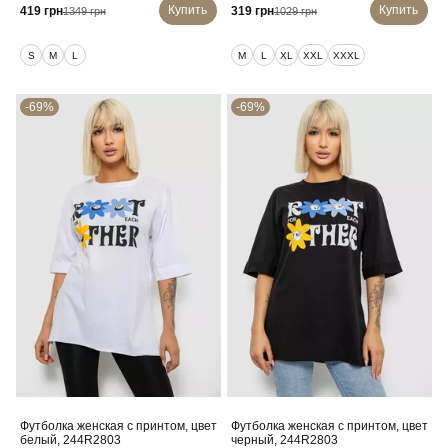
Купить
Купить
419 грн
319 грн
1349 грн
1029 грн
S
M
L
M
L
XL
XXL
XXXL
-69%
-69%
Футболка женская с принтом, цвет
Футболка женская с принтом, цвет
белый, 244R2803
черный, 244R2803