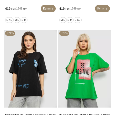
Купить
Купить
419 грн
419 грн
1349 грн
1349 грн
L-XL
M-L
S-M
M-L
S-M
L-XL
-69%
-69%