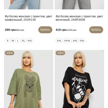
Футболка женская с принтом, цвет
Футболка женская с принтом, цвет
грифельный, 241R139
молочный, 244R3008
Купить
Купить
299 грн
419 грн
959 грн
1349 грн
S
M
L
XL
XXL
XXL
XXXL
4XL
5XL
-69%
-69%