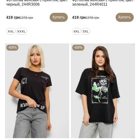
Футболка женская с принтом, цвет
Футболка женская с принтом, цвет
черный, 244R3006
зеленый, 244R4011
Купить
Купить
419 грн
419 грн
1349 грн
1349 грн
XXL
XXXL
4XL
5XL
-69%
-69%