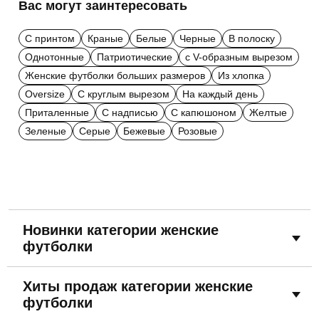
Вас могут заинтересовать
С принтом
Краные
Белые
Черные
В полоску
Однотонные
Патриотические
с V-образным вырезом
Женские футболки больших размеров
Из хлопка
Oversize
С круглым вырезом
На каждый день
Приталенные
С надписью
С капюшоном
Желтые
Зеленые
Серые
Бежевые
Розовые
Новинки категории женские
футболки
Хиты продаж категории женские
футболки