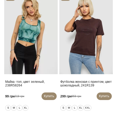
Майка -топ, цвет зеленый,
Футболка женская с принтом, цвет
238R58264
шоколадный, 241R139
Купить
Купить
99 грн
299 грн
319 грн
959 грн
S
M
L
XL
S
M
L
XL
XXL