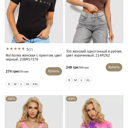
5
(2)
Топ женский однотонный в рубчик,
Футболка женская с принтом, цвет
цвет коричневый, 214R262
черный, 238R57379
Купить
249 грн
799 грн
Купить
274 грн
879 грн
S
M
L
XL
S
M
L
XL
XXL
-69%
-69%