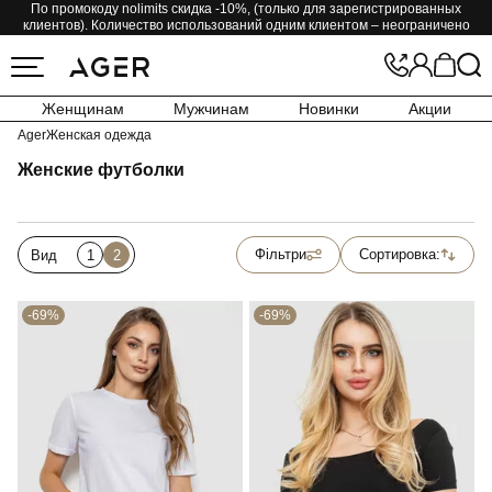
По промокоду nolimits скидка -10%, (только для зарегистрированных
клиентов). Количество использований одним клиентом – неограничено
Женщинам
Мужчинам
Новинки
Акции
Ager
Женская одежда
Женские футболки
Фільтри
Сортировка:
Вид
1
2
-69%
-69%