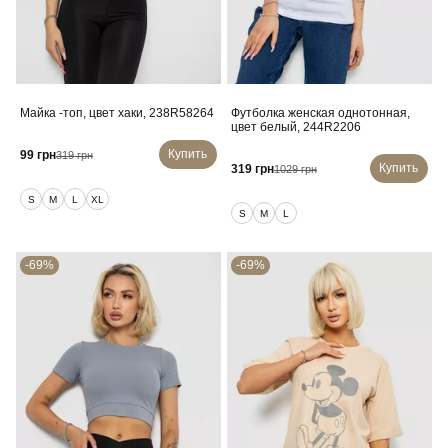
Майка -топ, цвет хаки, 238R58264
Футболка женская однотонная,
цвет белый, 244R2206
Купить
99 грн
319 грн
Купить
319 грн
1029 грн
S
M
L
XL
S
M
L
-69%
-69%