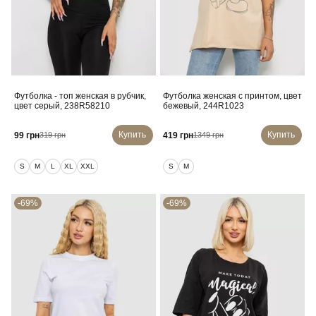
Футболка - топ женская в рубчик,
Футболка женская с принтом, цвет
цвет серый, 238R58210
бежевый, 244R1023
Купить
Купить
99 грн
419 грн
319 грн
1349 грн
S
M
L
XL
XXL
S
M
-69%
-69%