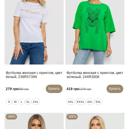
Футболка женская с принтом, цвет
Футболка женская с принтом, цвет
белый, 238R57399
зеленый, 244R3008
Купить
Купить
279 грн
419 грн
899 грн
1349 грн
S
M
L
XL
XXL
XXL
XXXL
4XL
5XL
-69%
-69%