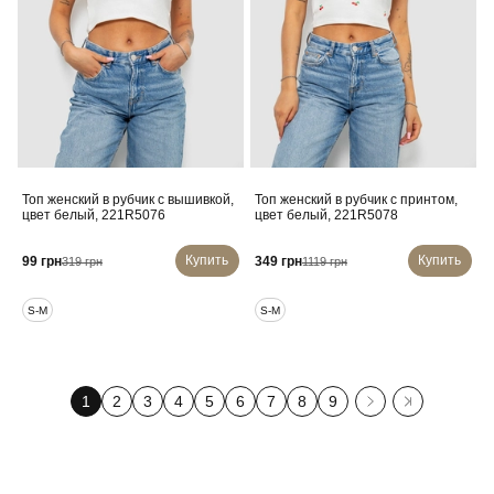
Топ женский в рубчик с вышивкой,
Топ женский в рубчик с принтом,
цвет белый, 221R5076
цвет белый, 221R5078
Купить
Купить
99 грн
349 грн
319 грн
1119 грн
S-M
S-M
1
2
3
4
5
6
7
8
9