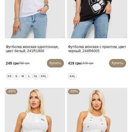
Футболка женская однотонная,
Футболка женская с принтом, цвет
цвет белый, 241R1800
черный, 244R6005
Купить
Купить
249 грн
419 грн
799 грн
1349 грн
XS
S
M
L
XL
XXL
XXL
-69%
-69%