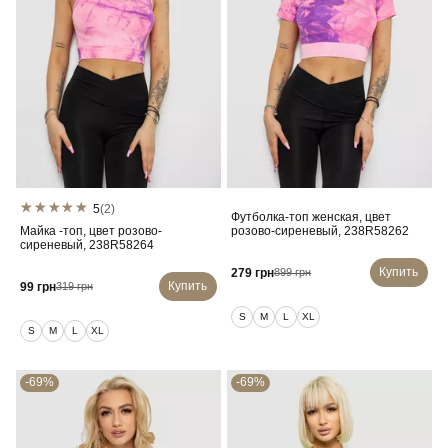
5
(2)
Футболка-топ женская, цвет
Майка -топ, цвет розово-
розово-сиреневый, 238R58262
сиреневый, 238R58264
Купить
279 грн
899 грн
Купить
99 грн
319 грн
S
M
L
XL
S
M
L
XL
-69%
-69%