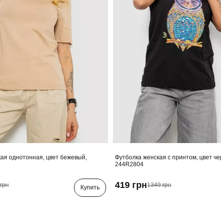
ая однотонная, цвет бежевый,
Футболка женская с принтом, цвет ч
244R2804
419 грн
грн
1349 грн
Купить