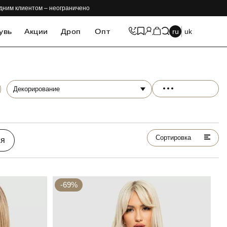
одним клиентом – неограничено
увь
Акции
Дроп
Опт
ru
uk
Декорирование
Сортировка
ся
-69%