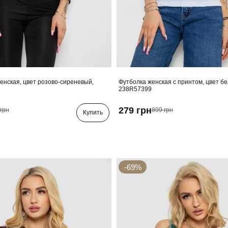
енская, цвет розово-сиреневый,
Футболка женская с принтом, цвет б
238R57399
279 грн
грн
899 грн
Купить
-69%