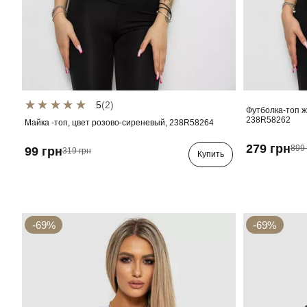
5
(2)
Футболка-топ ж
238R58262
Майка -топ, цвет розово-сиреневый, 238R58264
279 грн
899 
99 грн
319 грн
Купить
-69%
-69%