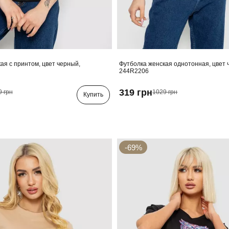
ая с принтом, цвет черный,
Футболка женская однотонная, цвет 
244R2206
319 грн
9 грн
1029 грн
Купить
-69%