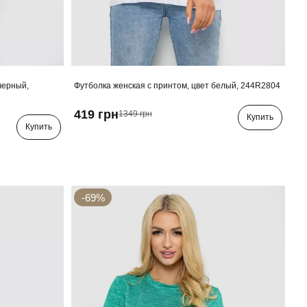
черный,
Футболка женская с принтом, цвет белый, 244R2804
419 грн
1349 грн
Купить
Купить
-69%