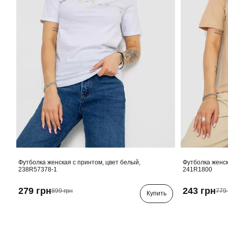
Футболка женская с принтом, цвет белый,
Футболка женск
238R57378-1
241R1800
279 грн
243 грн
899 грн
779 
Купить