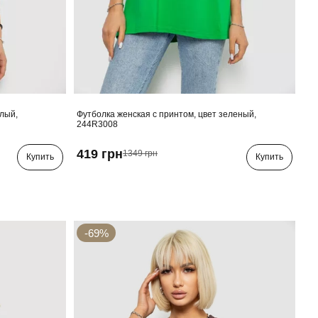
елый,
Футболка женская с принтом, цвет зеленый,
244R3008
419 грн
1349 грн
Купить
Купить
-69%