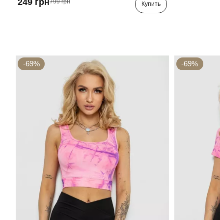
249 грн
799 грн
Купить
-69%
-69%