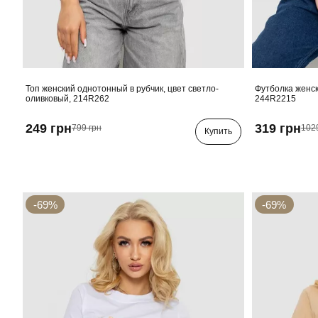
Топ женский однотонный в рубчик, цвет светло-
Футболка женск
оливковый, 214R262
244R2215
249 грн
319 грн
799 грн
102
Купить
-69%
-69%