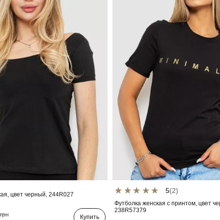
5
(2)
ая, цвет черный, 244R027
Футболка женская с принтом, цвет ч
238R57379
грн
Купить