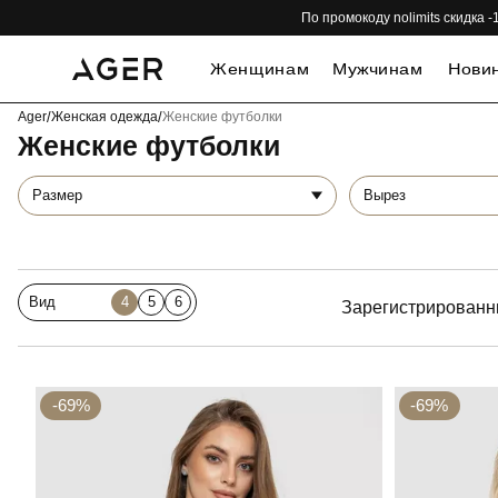
По промокоду nolimits скидка
Женщинам
Мужчинам
Нови
Ager
/
Женская одежда
/
Женские футболки
Женские футболки
Размер
Вырез
Вид
4
5
6
Зарегистрированн
-69%
-69%