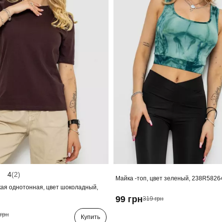
4
(2)
Майка -топ, цвет зеленый, 238R5826
ая однотонная, цвет шоколадный,
99 грн
319 грн
грн
Купить