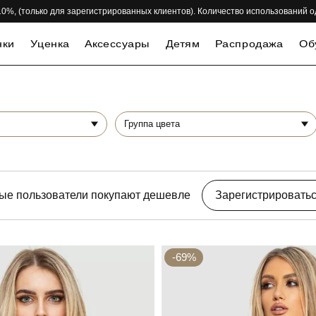
 -10%, (только для зарегистрированных клиентов). Количество использований 
нки
Уценка
Аксессуары
Детям
Распродажа
Об
Группа цвета
ые пользователи покупают дешевле
Зарегистрировать
-69%