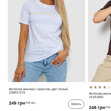
Футболка женская с принтом, цвет белый,
238R57379
Футболка женск
241R1800
249 грн
799 грн
Купить
249 грн
799 