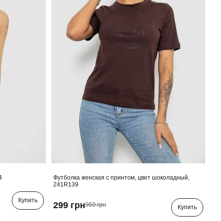
4
Футболка женская с принтом, цвет шоколадный,
241R139
Купить
299 грн
959 грн
Купить